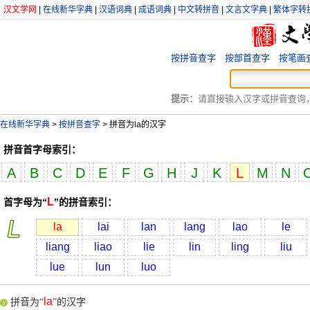
汉文学网
|
在线新华字典
|
汉语词典
|
成语词典
|
中文转拼音
|
文言文字典
|
繁体字转
按拼音查字
按部首查字
按笔画
提示：
请直接输入汉字或拼音查询，例
在线新华字典
>
按拼音查字
>
拼音为
la
的汉字
拼音首字母索引：
A
B
C
D
E
F
G
H
J
K
L
M
N
L
首字母为“
”的拼音索引：
la
lai
lan
lang
lao
le
liang
liao
lie
lin
ling
liu
lue
lun
luo
la
拼音为“
”的汉字