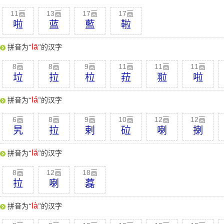
11画
13画
17画
17画
啦
蓝
藍
鞡
lā
拼音为“
”的汉字
8画
8画
9画
11画
11画
11画
垃
拉
柆
菈
翋
啦
lá
拼音为“
”的汉字
6画
8画
9画
10画
12画
12画
旯
拉
剌
砬
喇
揦
lă
拼音为“
”的汉字
8画
12画
18画
拉
喇
藞
là
拼音为“
”的汉字