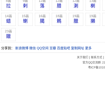
8画
9画
12画
12画
12画
13画
拉
剌
落
腊
溂
楋
14画
15画
16画
18画
19画
19画
蜡
蝲
臈
鵣
臘
攋
23画
鑞
分享到：
新浪微博
微信
QQ空间
豆瓣
百度贴吧
复制网址
更多
|
|
关于我们
联系方式
官方QQ交流群:
2
粤ICP备1010