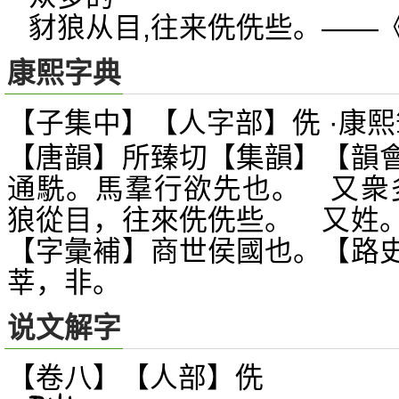
豺狼从目,往来侁侁些。——
康熙字典
【子集中】【人字部】侁 ·康熙
【唐韻】所臻切【集韻】【韻
通駪。馬羣行欲先也。 又衆
狼從目，往來侁侁些。 又姓
【字彙補】商世侯國也。【路
莘，非。
说文解字
【卷八】【人部】
侁