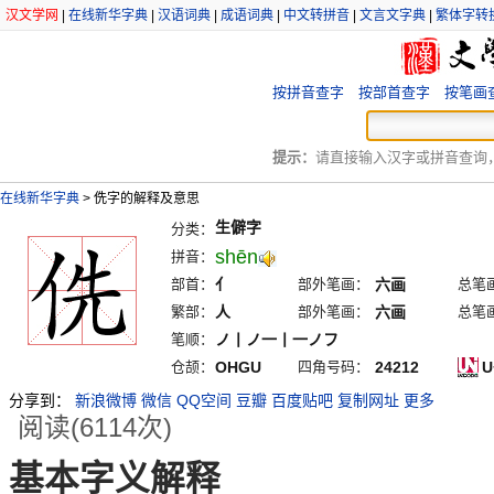
汉文学网
|
在线新华字典
|
汉语词典
|
成语词典
|
中文转拼音
|
文言文字典
|
繁体字转
按拼音查字
按部首查字
按笔画
提示：
请直接输入汉字或拼音查询，例
在线新华字典
>
侁字的解释及意思
生僻字
分类：
shēn
拼音：
部首：
亻
部外笔画：
六画
总笔
繁部：
人
部外笔画：
六画
总笔
笔顺：
ノ丨ノ一丨一ノフ
仓颉：
OHGU
四角号码：
24212
U
分享到：
新浪微博
微信
QQ空间
豆瓣
百度贴吧
复制网址
更多
阅读(6114次)
基本字义解释