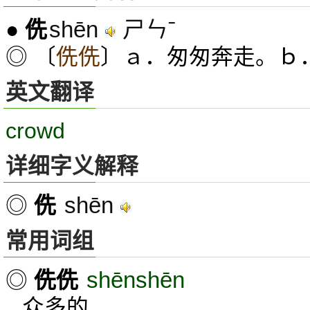
shēn
ㄕㄣˉ
●
侁
◎ 〔
侁侁
〕ａ．匆匆奔走。ｂ
英文翻译
crowd
详细字义解释
shēn
◎
侁
常用词组
shēnshēn
◎
侁侁
众多的