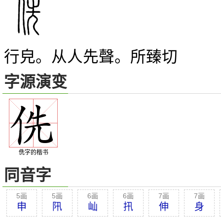
行皃。从人先聲。所臻切
字源演变
侁字的楷书
同音字
5画
5画
6画
6画
7画
7画
申
阠
屾
扟
伸
身