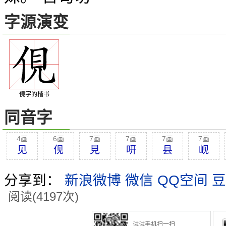
字源演变
俔字的楷书
同音字
4画
6画
7画
7画
7画
7画
见
伣
見
咞
县
岘
分享到：
新浪微博
微信
QQ空间
豆
阅读(4197次)
试试手机扫一扫