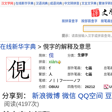
汉文学网
|
在线新华字典
|
汉语词典
|
成语词典
|
中文转拼音
|
文言文字典
|
繁体字转
按拼音查字
按部首查字
按笔画
提示：
请直接输入汉字或拼音查询，例
在线新华字典
>
俔字的解释及意思
伣
生僻字
简体：
分类：
xiàn
拼音：
部首：
亻
部外笔画：
七画
总笔
繁部：
人
部外笔画：
七画
总笔
笔顺：
ノ丨丨フ一一一ノフ
仓颉：
OBUU
四角号码：
26212
U
分享到：
新浪微博
微信
QQ空间
豆
阅读(4197次)