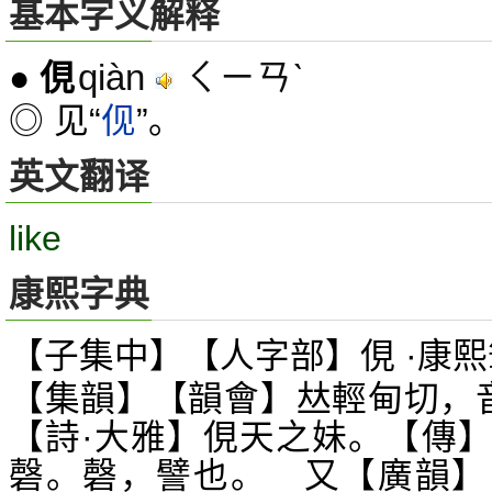
基本字义解释
qiàn
ㄑㄧㄢˋ
●
俔
◎ 见“
伣
”。
英文翻译
like
康熙字典
【子集中】【人字部】俔 ·康熙
【集韻】【韻會】
輕甸切，
𠀤
【詩·大雅】俔天之妹。【傳
磬。磬，譬也。 又【廣韻】