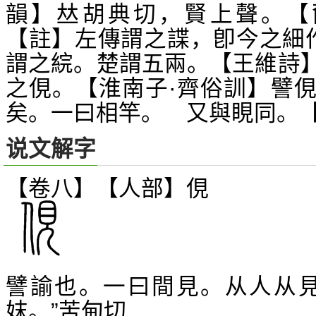
韻】
胡典切，賢上聲。【
𠀤
【註】左傳謂之諜，卽今之細
謂之綄。楚謂五兩。【王維詩
之俔。【淮南子·齊俗訓】譬
矣。一曰相竿。 又與睍同。
说文解字
【卷八】【人部】
俔
譬諭也。一曰間見。从人从見
妺。”苦甸切