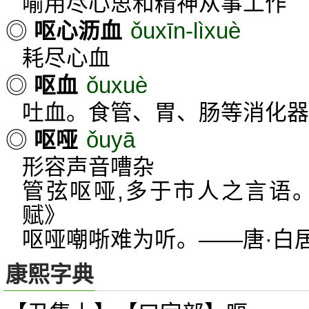
喻用尽心思和精神从事工作
ǒuxīn-lìxuè
◎
呕心沥血
耗尽心血
ǒuxuè
◎
呕血
吐血。食管、胃、肠等消化器
ǒuyā
◎
呕哑
形容声音嘈杂
管弦呕哑,多于市人之言语
赋》
呕哑嘲哳难为听。——唐·白居
康熙字典