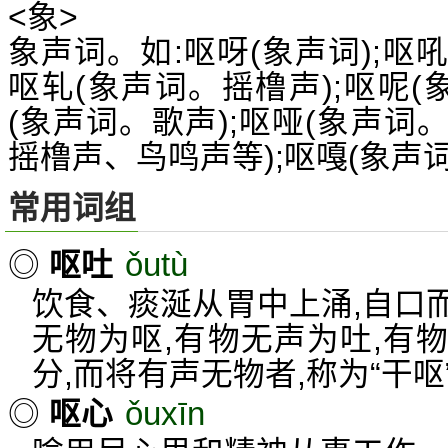
<象>
象声词。如:呕呀(象声词);呕
呕轧(象声词。摇橹声);呕呢(
(象声词。歌声);呕哑(象声
摇橹声、鸟鸣声等);呕嘎(象声
常用词组
ǒutù
◎
呕吐
饮食、痰涎从胃中上涌,自口
无物为呕,有物无声为吐,有
分,而将有声无物者,称为“干呕
ǒuxīn
◎
呕心