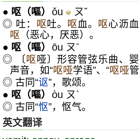
ǒu
ㄡˇ
●
呕
（嘔）
◎ 吐：
呕
吐。
呕
血。
呕
心沥
呕
（恶心，厌恶）。
ōu ㄡˉ
●
呕
（嘔）
◎ 〔
呕
哑〕形容管弦乐曲、
声音，如“
呕哑
学语”、“
呕哑
管
◎ 古同“
讴
”，歌颂。
òu ㄡˋ
●
呕
（嘔）
◎ 古同“
怄
”，怄气。
英文翻译