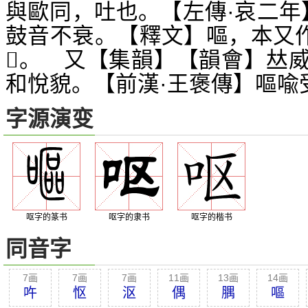
與歐同，吐也。【左傳·哀二年
鼓音不衰。【釋文】嘔，本又
。 又【集韻】【韻會】
𣢨
𠀤
和悅貌。【前漢·王褒傳】嘔喩
字源演变
呕字的篆书
呕字的隶书
呕字的楷书
同音字
7画
7画
7画
11画
13画
14画
吘
怄
沤
偶
腢
嘔