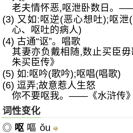
老夫情怀恶,呕泄卧数日。—
(3) 又如:呕逆(恶心想吐);呕
心、呕吐的病人)
(4) 古通“讴”。唱歌
其妻亦负戴相随,数止买臣毋
朱买臣传》
(5) 如:呕吟(歌吟);呕唱(唱歌)
(6) 逗弄;故意惹人生怒
你不要呕我。——《水浒传
词性变化
ǒu
◎
呕
嘔