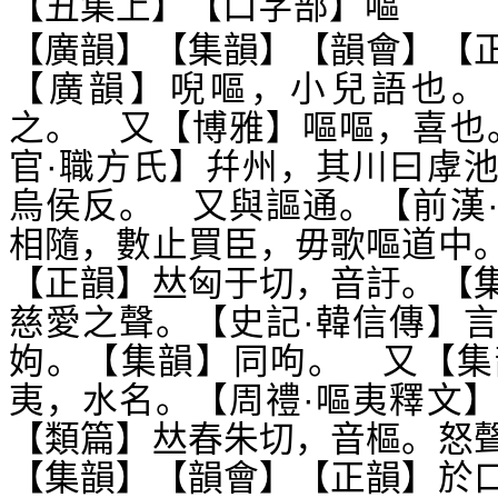
【丑集上】【口字部】嘔
【廣韻】【集韻】【韻會】【
【廣韻】唲嘔，小兒語也。
之。 又【博雅】嘔嘔，喜也
官·職方氏】幷州，其川曰虖
烏侯反。 又與謳通。【前漢
相隨，數止買臣，毋歌嘔道中
【正韻】
匈于切，音訏。【
𠀤
慈愛之聲。【史記·韓信傳】
姁。【集韻】同呴。 又【集
夷，水名。【周禮·嘔夷釋文
【類篇】
春朱切，音樞。怒
𠀤
【集韻】【韻會】【正韻】於