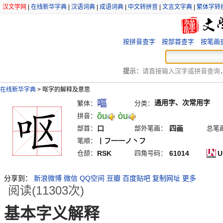
汉文学网
|
在线新华字典
|
汉语词典
|
成语词典
|
中文转拼音
|
文言文字典
|
繁体字转
按拼音查字
按部首查字
按笔画
提示：
请直接输入汉字或拼音查询，例
在线新华字典
>
呕字的解释及意思
嘔
通用字、次常用字
繁体：
分类：
ŏu
òu
拼音：
部首：
口
部外笔画：
四画
总笔
笔顺：
丨フ一一ノ丶フ
仓颉：
RSK
四角号码：
61014
U
分享到：
新浪微博
微信
QQ空间
豆瓣
百度贴吧
复制网址
更多
阅读(11303次)
基本字义解释