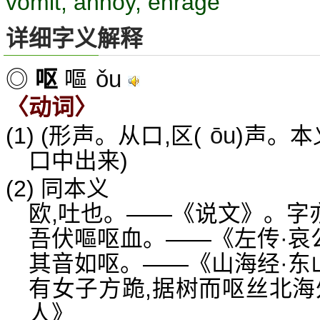
vomit; annoy, enrage
详细字义解释
ǒu
◎
呕
嘔
〈动词〉
ōu
(1) (形声。从口,区(
)声。本
口中出来)
(2) 同本义
欧,吐也。——《说文》。字
吾伏嘔呕血。——《左传·哀
其音如呕。——《山海经·东
有女子方跪,据树而呕丝北海
人》