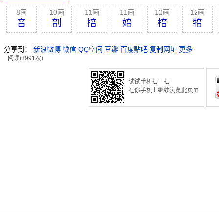
8画
10画
11画
11画
12画
12画
咅
剖
掊
婄
棓
犃
分享到：
新浪微博
微信
QQ空间
豆瓣
百度贴吧
复制网址
更多
阅读(3991次)
试试手机扫一扫
在你手机上继续浏览此页面