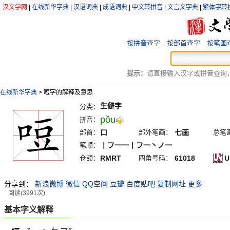
汉文学网
|
在线新华字典
|
汉语词典
|
成语词典
|
中文转拼音
|
文言文字典
|
繁体字转
按拼音查字
按部首查字
按笔画
提示：
请直接输入汉字或拼音查询，例
在线新华字典
>
哣字的解释及意思
生僻字
分类：
pŏu
拼音：
部首：
口
部外笔画：
七画
总笔
笔顺：
丨フ一一丨フ一丶ノ一
仓颉：
RMRT
四角号码：
61018
U
分享到：
新浪微博
微信
QQ空间
豆瓣
百度贴吧
复制网址
更多
阅读(3991次)
基本字义解释