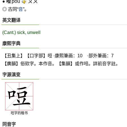
pǒu
ㄆㄡˇ
●
哣
◎ 古同“
咅
”。
英文翻译
(Cant.) sick, unwell
康熙字典
【丑集上】【口字部】哣 ·康熙筆画：10 ·部外筆画：7
【廣韻】俗
㰯
字。本作咅。【集韻】或作
㖣
。詳前咅字註。
字源演变
哣字的楷书
同音字