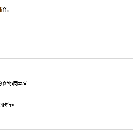
哺
育。
嚼的食物)同本义
》
短歌行》