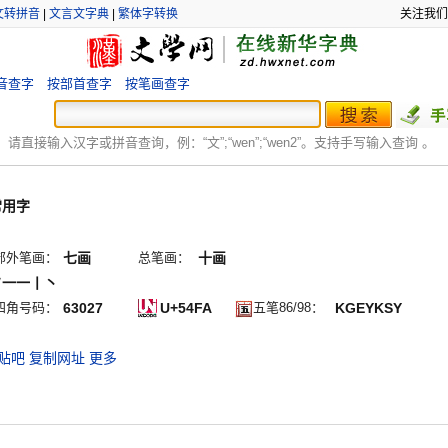
文转拼音
|
文言文字典
|
繁体字转换
关注我们
音查字
按部首查字
按笔画查字
：
请直接输入汉字或拼音查询，例：“文”;“
wen
”;“
wen2
”。支持手写输入查询 。
常用字
部外笔画：
七画
总笔画：
十画
フ一一丨丶
四角号码：
63027
U+54FA
五笔86/98：
KGEYKSY
贴吧
复制网址
更多