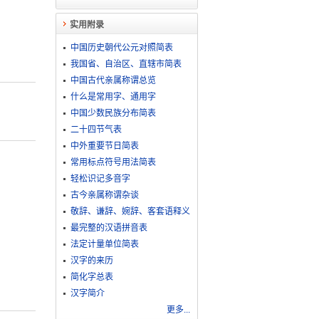
实用附录
中国历史朝代公元对照简表
我国省、自治区、直辖市简表
中国古代亲属称谓总览
什么是常用字、通用字
中国少数民族分布简表
二十四节气表
中外重要节日简表
常用标点符号用法简表
轻松识记多音字
古今亲属称谓杂谈
敬​辞​、​谦​辞​、​婉​辞​、​客​套​语​释​义
最完整的汉语拼音表
法定计量单位简表
汉字的来历
简化字总表
汉字简介
更多...