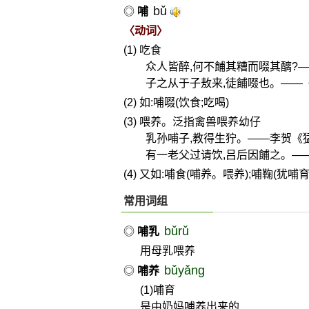
bǔ
◎
哺
〈动词〉
(1) 吃食
众人皆醉,何不餔其糟而啜其醨?—
子之从于子敖来,徒餔啜也。——
(2) 如:哺啜(饮食;吃喝)
(3) 喂养。泛指禽兽喂养幼仔
乳孙哺子,教得生狞。——李贺《
有一老父过请饮,吕后因餔之。—
(4) 又如:哺食(哺养。喂养);哺鞠(犹哺
常用词组
bǔrǔ
◎
哺乳
用母乳喂养
bǔyǎng
◎
哺养
(1)哺育
是由奶妈哺养出来的