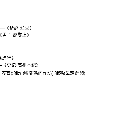
—《楚辞·渔父》
《孟子·离娄上》
猛虎行》
—《史记·高祖本纪》
育;养育);哺坊(孵雏鸡的作坊);哺鸡(母鸡孵卵)