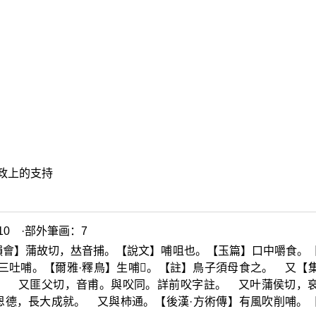
政上的支持
0 ·部外筆画：7
韻會】蒲故切，
𠀤
音捕。【說文】哺咀也。【玉篇】口中嚼食。
三吐哺。【爾雅·釋鳥】生哺
𪃟
。【註】鳥子須母食之。 又【
。 又匪父切，音甫。與
㕮
同。詳前
㕮
字註。 又叶蒲侯切，
恩德，長大成就。 又與柿通。【後漢·方術傳】有風吹削哺。