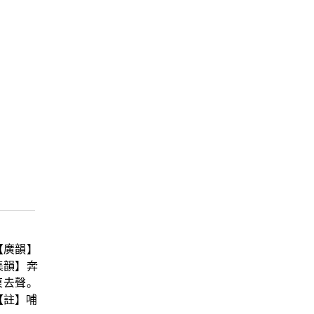
【廣韻】
集韻】奔
裒去聲。
【註】哺