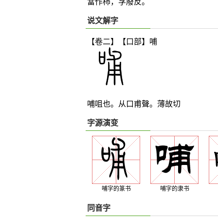
當作柿，孚廢反。
说文解字
【卷二】【口部】
哺
哺咀也。从口甫聲。薄故切
字源演变
哺字的篆书
哺字的隶书
同音字