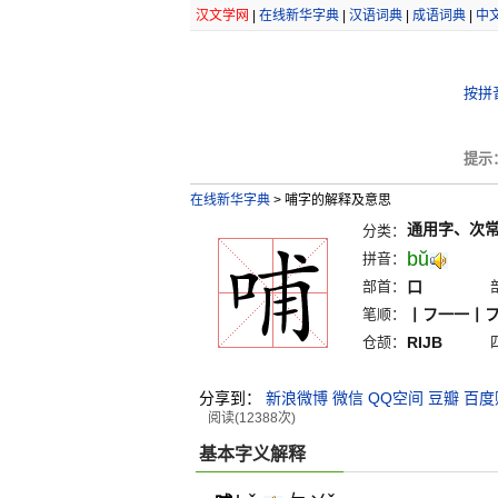
汉文学网
|
在线新华字典
|
汉语词典
|
成语词典
|
中
按拼
提示
在线新华字典
>
哺字的解释及意思
通用字、次
分类：
bŭ
拼音：
部首：
口
笔顺：
丨フ一一丨
仓颉：
RIJB
分享到：
新浪微博
微信
QQ空间
豆瓣
百度
阅读(12388次)
基本字义解释