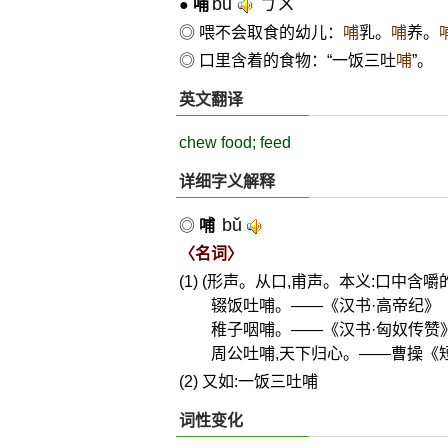
bǔ
ㄅㄨˇ
●
哺
◎ 喂不会取食的幼儿：
哺
乳。
哺
养。
◎ 口里含着的食物：“一饭三吐
哺
”。
英文翻译
chew food; feed
详细字义解释
bǔ
◎
哺
〈名词〉
(1) (形声。从口,甫声。本义:口中含
辍饭吐哺。——《汉书·高帝纪》
稚子咽哺。——《汉书·匈奴传赞
周公吐哺,天下归心。——曹操《
(2) 又如:一饭三吐哺
词性变化