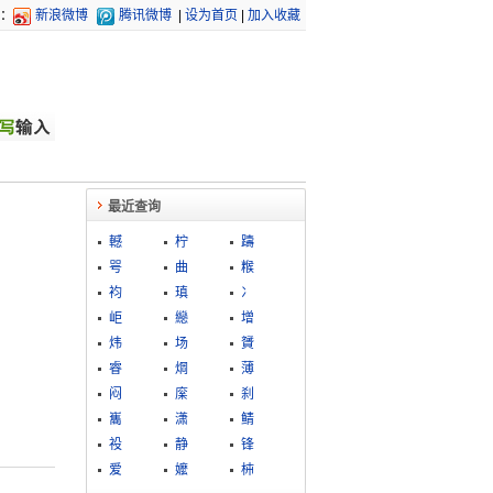
：
新浪微博
腾讯微博
|
设为首页
|
加入收藏
最近查询
轗
柠
躊
咢
曲
糇
袀
瑱
冫
岠
纞
增
炜
场
贇
睿
焵
薄
闷
庺
刹
巂
潇
鲭
祋
静
锋
爱
嬤
枾