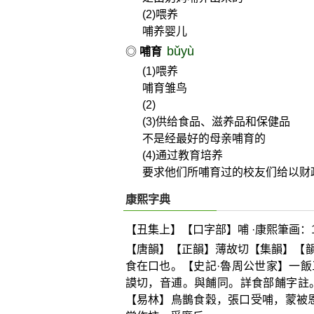
(2)喂养
哺养婴儿
bǔyù
◎
哺育
(1)喂养
哺育雏鸟
(2)
(3)供给食品、滋养品和保健品
不是经最好的母亲哺育的
(4)通过教育培养
要求他们所哺育过的校友们给以财
康熙字典
【丑集上】【口字部】哺 ·康熙筆画：1
【唐韻】【正韻】薄故切【集韻】【
食在口也。【史記·魯周公世家】一飯
謨切，音逋。與餔同。詳食部餔字註
【易林】鳥鵲食穀，張口受哺，蒙被