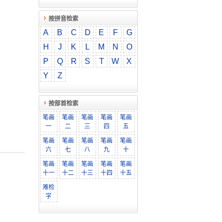
按拼音检索
A
B
C
D
E
F
G
H
J
K
L
M
N
O
P
Q
R
S
T
W
X
Y
Z
按部首检索
笔画
笔画
笔画
笔画
笔画
一
二
三
四
五
笔画
笔画
笔画
笔画
笔画
六
七
八
九
十
笔画
笔画
笔画
笔画
笔画
十一
十二
十三
十四
十五
难检
字