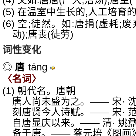
(4) 又如:唐唐(广大;浩荡);唐
(5) 在温室中生长的,人工培育
(6) 空;徒然。如:唐捐(虚耗;
动);唐丧(徒劳)
词性变化
táng
◎
唐
〈名词〉
(1) 朝代名。唐朝
唐人尚未盛为之。—— 宋· 
刻唐贤今人诗赋。—— 宋· 
自唐显庆以来。—— 清· 姚
备于唐。—— 蔡元培《图画