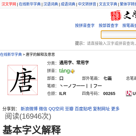
汉文学网
|
在线新华字典
|
汉语词典
|
成语词典
|
中文转拼音
|
文言文字典
|
繁体字转
按拼音查字
按部首查字
按笔画
提示：
请直接输入汉字或拼音查询，例
在线新华字典
>
唐字的解释及意思
通用字、常用字
分类：
táng
拼音：
部首：
口
部外笔画：
七画
总笔
笔顺：
丶一ノフ一一丨丨フ一
仓颉：
ILR
四角号码：
00265
U
分享到：
新浪微博
微信
QQ空间
豆瓣
百度贴吧
复制网址
更多
阅读(16946次)
基本字义解释