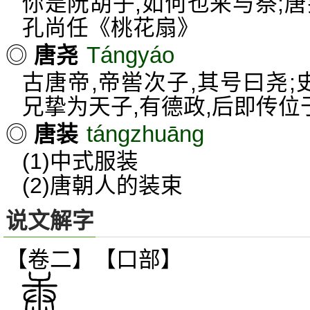
你是阮胡子,如何也来与祭;
孔尚任《桃花扇》
Tángyáo
◎
唐尧
古唐帝,帝喾次子,其号曰尧;
兄挚为天子,有德政,后即传位
tángzhuāng
◎
唐装
(1)中式服装
(2)唐朝人的装束
说文解字
【卷二】【口部】