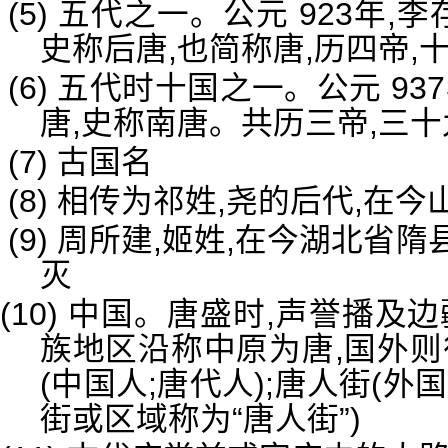
(5) 五代之一。公元 923年,
史称后唐,也简称唐,历四帝,十
(6) 五代时十国之一。公元 9
唐,史称南唐。共历三帝,三十九
(7) 古国名
(8) 相传为祁姓,尧的后代,在
(9) 周所建,姬姓,在今湖北省隋
灭
(10) 中国。唐盛时,声誉播及
族地区沿称中原为唐,国外则
(中国人;唐代人);唐人街(
街或区域称为“唐人街”)