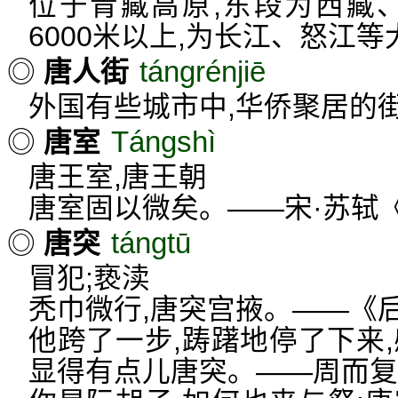
位于青藏高原,东段为西藏
6000米以上,为长江、怒江
tángrénjiē
◎
唐人街
外国有些城市中,华侨聚居的
Tángshì
◎
唐室
唐王室,唐王朝
唐室固以微矣。——宋·苏轼
tángtū
◎
唐突
冒犯;亵渎
秃巾微行,唐突宫掖。——《
他跨了一步,踌躇地停了下来
显得有点儿唐突。——周而复