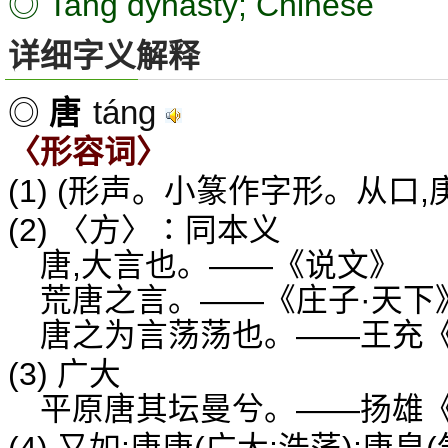
◎ Tang dynasty; Chinese
详细字义解释
táng
◎
唐
〈形容词〉
(1) (形声。小篆作字形。从口,
(2) 〈方〉∶同本义
唐,大言也。——《说文》
荒唐之言。——《庄子·天下
唐之为言荡荡也。——王充
(3) 广大
平原唐其坛曼兮。——扬雄