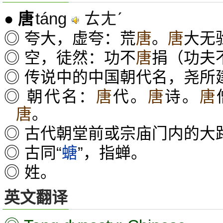
táng
ㄊㄤˊ
●
唐
◎ 夸大，虚夸：荒
唐
。
唐
大无
◎ 空，徒然：功不
唐
捐（功夫
◎ 传说中的中国朝代名，尧所
◎ 朝代名：
唐
代。
唐
诗。
唐
唐
。
◎ 古代朝堂前或宗庙门内的大
◎ 古同“
螗
”，指蝉。
◎ 姓。
英文翻译