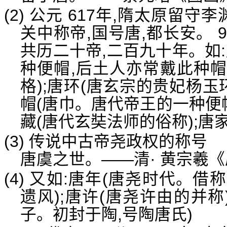
(2) 公元 617年,隋太原留守
关中称帝,国号唐,都长安。 
共历二十帝,二百九十年。如
种便帽,后土人亦常戴此种帽
格);唐环(唐玄宗的贵妃杨玉环
帽(唐巾。唐代帝王的一种便
藏(唐代玄奘法师的俗称);唐家
(3) 传说中古帝尧政权的称号
唐虞之世。——清· 黄宗羲
(4) 又如:唐年(唐尧时代。借
遗风);唐许(唐尧许由的并称
子。初封于陶,号陶唐氏)