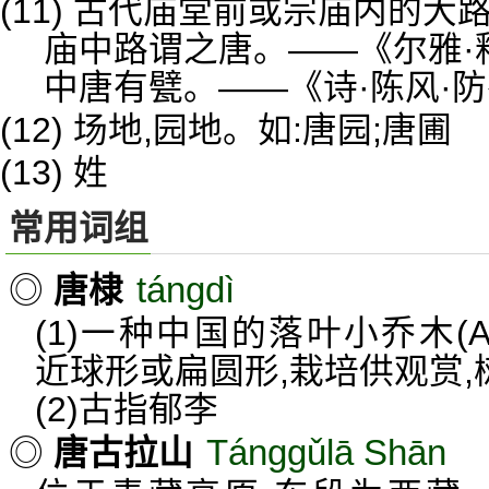
(11) 古代庙堂前或宗庙内的大路[road
庙中路谓之唐。——《尔雅·
中唐有甓。——《诗·陈风·
(12) 场地,园地。如:唐园;唐圃
(13) 姓
常用词组
tángdì
◎
唐棣
(1)一种中国的落叶小乔木(Amela
近球形或扁圆形,栽培供观赏,
(2)古指郁李
Tánggǔlā Shān
◎
唐古拉山