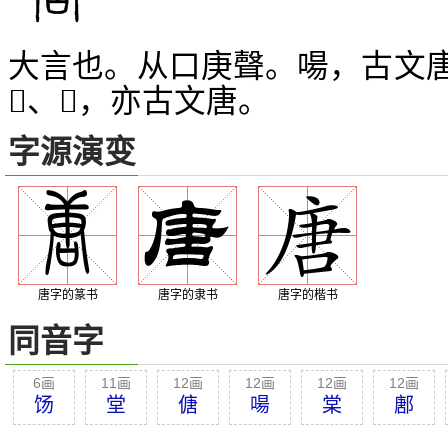
大言也。从口庚聲。啺，古文
、
，亦古文唐。
𥏬
𡃯
字源演变
唐字的篆书
唐字的隶书
唐字的楷书
同音字
6画
11画
12画
12画
12画
12画
饧
堂
傏
啺
棠
鄌