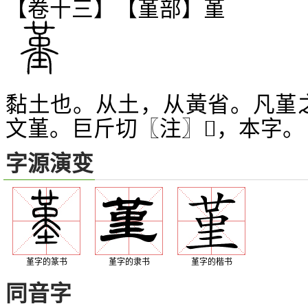
【卷十三】【堇部】
堇
黏土也。从土，从黃省。凡堇
文堇。巨斤切〖注〗
，本字。
𡏳
字源演变
堇字的篆书
堇字的隶书
堇字的楷书
同音字