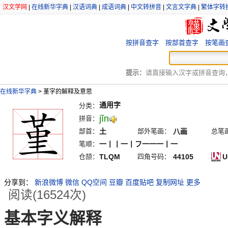
汉文学网
|
在线新华字典
|
汉语词典
|
成语词典
|
中文转拼音
|
文言文字典
|
繁体字转
按拼音查字
按部首查字
按笔画
提示：
请直接输入汉字或拼音查询，例
在线新华字典
>
堇字的解释及意思
通用字
分类：
jĭn
拼音：
部首：
土
部外笔画：
八画
总笔
笔顺：
一丨丨一丨フ一一一丨一
仓颉：
TLQM
四角号码：
44105
U
分享到：
新浪微博
微信
QQ空间
豆瓣
百度贴吧
复制网址
更多
阅读(16524次)
基本字义解释