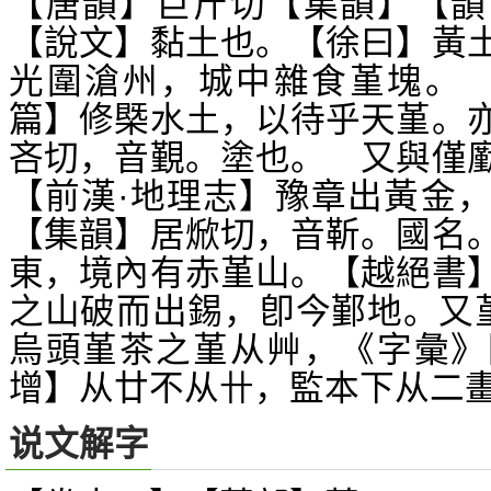
【唐韻】巨斤切【集韻】【韻
【說文】黏土也。【徐曰】黃
光圍滄州，城中雜食堇塊。 
篇】修槩水土，以待乎天堇。
吝切，音覲。塗也。 又與僅
【前漢·地理志】豫章出黃金
【集韻】居焮切，音靳。國名
東，境內有赤堇山。【越絕書
之山破而出錫，卽今鄞地。又
烏頭堇茶之堇从艸，《字彙》
增】从廿不从卄，監本下从二
说文解字