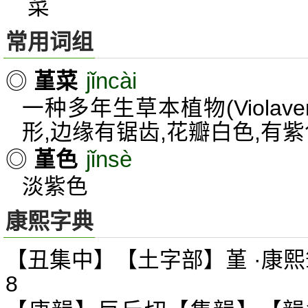
菜
常用词组
jǐncài
◎
堇菜
一种多年生草本植物(Violave
形,边缘有锯齿,花瓣白色,有紫
jǐnsè
◎
堇色
淡紫色
康熙字典
【丑集中】【土字部】堇 ·康熙
8