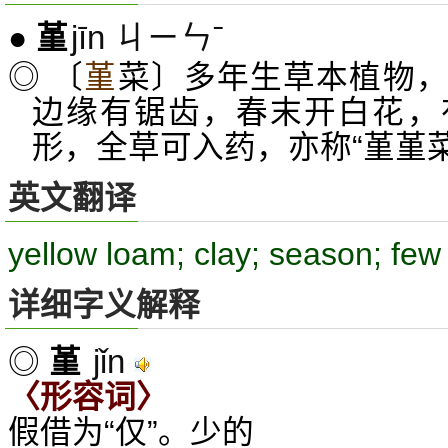
jīn ㄐㄧㄣˉ
●
堇
◎ 〔
堇
菜〕多年生草本植物
边缘有锯齿，春末开白花，
形，全草可入药，亦称“堇堇菜
英文翻译
yellow loam; clay; season; few
详细字义解释
jǐn
◎
堇
〈形容词〉
假借为“仅”。少的