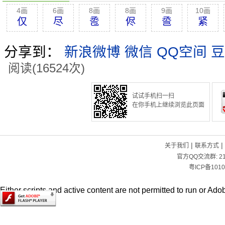
4画
6画
8画
8画
9画
10画
仅
尽
卺
侭
巹
紧
分享到：
新浪微博
微信
QQ空间
豆
阅读(16524次)
试试手机扫一扫
在你手机上继续浏览此页面
|
|
关于我们
联系方式
官方QQ交流群:
2
粤ICP备1010
Either scripts and active content are not permitted to run or Adob