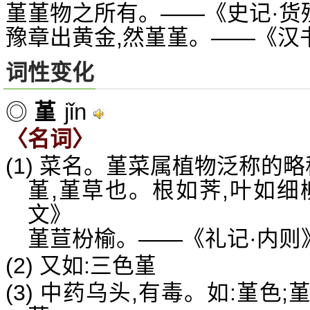
堇堇物之所有。——《史记·货
豫章出黄金,然堇堇。——《汉
词性变化
jǐn
◎
堇
〈名词〉
(1) 菜名。堇菜属植物泛称的略
堇,堇草也。根如荠,叶如细
文》
堇荁枌榆。——《礼记·内则
(2) 又如:三色堇
(3) 中药乌头,有毒。如:堇色;