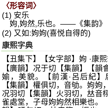
〈形容词〉
(1) 安乐
姁,姁然,乐也。——《集韵》
(2) 又如:姁姁(喜悦自得的)
康熙字典
【丑集下】【女字部】姁 ·康熙
【廣韻】况于切【集韻】【韻
媮，美貌。【前漢·呂后紀】
【集韻】權俱切，音劬。姁姁
况羽切【集韻】火羽切，
音
𠀤
雀處堂，子母姁姁然相樂也。