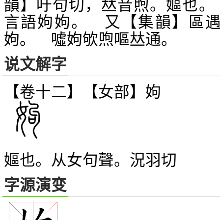
韻】吁句切，
音煦。嫗也。
𠀤
言語姁姁。 又【集韻】區
姁。 噓姁欨喣嘔
通。
𠀤
说文解字
【卷十二】【女部】
姁
嫗也。从女句聲。況羽切
字源演变