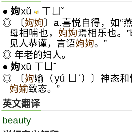
xǔ
ㄒㄩˇ
●
姁
◎ 〔
姁姁
〕a.喜悦自得，如
母相哺也，
姁姁
焉相乐也。”
见人恭谨，言语
姁姁
。”
◎ 年老的妇人。
xū ㄒㄩˉ
●
姁
yú ㄩˊ
◎ 〔
姁
媮（
）〕神态和
姁媮
致态。”
英文翻译
beauty