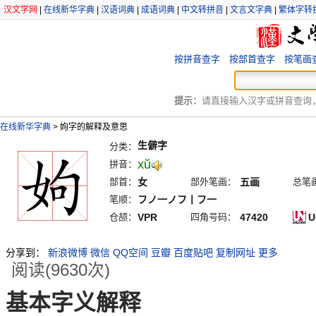
汉文学网
|
在线新华字典
|
汉语词典
|
成语词典
|
中文转拼音
|
文言文字典
|
繁体字转
按拼音查字
按部首查字
按笔画
提示：
请直接输入汉字或拼音查询，例
在线新华字典
>
姁字的解释及意思
生僻字
分类：
xŭ
拼音：
部首：
女
部外笔画：
五画
总笔
笔顺：
フノ一ノフ丨フ一
仓颉：
VPR
四角号码：
47420
U
分享到：
新浪微博
微信
QQ空间
豆瓣
百度贴吧
复制网址
更多
阅读(9630次)
基本字义解释