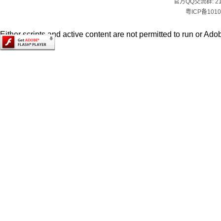
官方QQ交流群:
2
粤ICP备1010
Either scripts and active content are not permitted to run or Adob