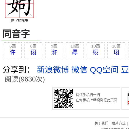
姁字的楷书
同音字
6画
8画
9画
10画
10画
10画
许
诩
浒
冔
栩
珝
分享到：
新浪微博
微信
QQ空间
豆
阅读(9630次)
试试手机扫一扫
在你手机上继续浏览此页面
|
|
关于我们
联系方式