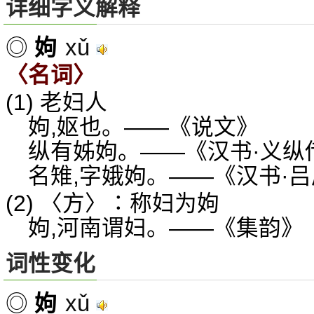
详细字义解释
xǔ
◎
姁
〈名词〉
(1) 老妇人
姁,妪也。——《说文》
纵有姊姁。——《汉书·义纵
名雉,字娥姁。——《汉书·
(2) 〈方〉∶称妇为姁
姁,河南谓妇。——《集韵》
词性变化
xǔ
◎
姁