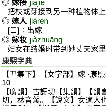
jiàjiē
◎
嫁接
把枝或芽接到另一种植物体上
jiàrén
◎
嫁人
[口]∶出嫁
jiàzhuāng
◎
嫁妆
妇女在结婚时带到她丈夫家里
康熙字典
【丑集下】【女字部】嫁 ·康熙
10
【廣韻】古訝切【集韻】【韻
切，
音駕。【說文】女適人
𠀤