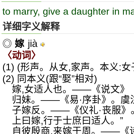
to marry, give a daughter in m
详细字义解释
jià
◎
嫁
〈动词〉
(1) (形声。从女,家声。本义:女
(2) 同本义(跟“娶”相对)
嫁,女适人也。——《说文》
归妹。——《易·序卦》。虞注:
子嫁反。——《仪礼·丧服》
上曰嫁,行于士庶曰适人。”
自彼殷商,来嫁于周。——《诗