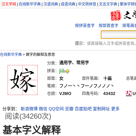
汉文学网
|
在线新华字典
|
汉语词典
|
成语词典
|
中文转拼音
|
文言文字典
|
繁体字转
按拼音查字
按部首查字
按笔画
提示：
请直接输入汉字或拼音查询，例
在线新华字典
>
嫁字的解释及意思
通用字、常用字
分类：
jià
拼音：
部首：
女
部外笔画：
十画
总笔
笔顺：
フノ一丶丶フ一ノフノノノ丶
仓颉：
VJMO
四角号码：
43432
U
分享到：
新浪微博
微信
QQ空间
豆瓣
百度贴吧
复制网址
更多
阅读(34260次)
基本字义解释