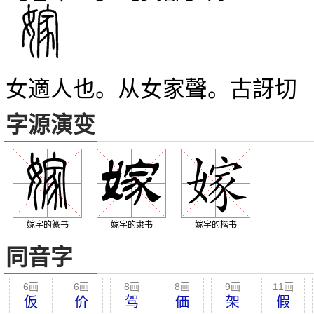
女適人也。从女家聲。古訝切
字源演变
嫁字的篆书
嫁字的隶书
嫁字的楷书
同音字
6画
6画
8画
8画
9画
11画
仮
价
驾
価
架
假