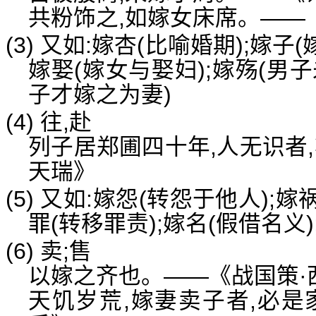
共粉饰之,如嫁女床席。——
(3) 又如:嫁杏(比喻婚期);嫁子
嫁娶(嫁女与娶妇);嫁殇(男
子才嫁之为妻)
(4) 往,赴
列子居郑圃四十年,人无识者
天瑞》
(5) 又如:嫁怨(转怨于他人);
罪(转移罪责);嫁名(假借名义)
(6) 卖;售
以嫁之齐也。——《战国策·
天饥岁荒,嫁妻卖子者,必是