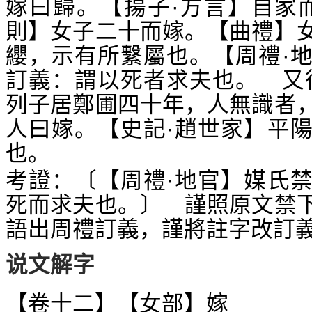
嫁曰歸。【揚子·方言】自家
則】女子二十而嫁。【曲禮】
纓，示有所繫屬也。【周禮·
訂義：謂以死者求夫也。 又
列子居鄭圃四十年，人無識者
人曰嫁。【史記·趙世家】平
也。
考證：〔【周禮·地官】媒氏
死而求夫也。〕 謹照原文禁
語出周禮訂義，謹將註字改訂
说文解字
【卷十二】【女部】
嫁