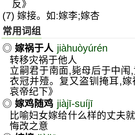
反》
(7) 嫁接。如:嫁李;嫁杏
常用词组
jiàhuòyúrén
◎
嫁祸于人
转移灾祸于他人
立嗣君于南面,毙母后于中闱
衣冠并殪。复又盗钏掩耳,嫁
哀帝纪下》
jiàjī-suíjī
◎
嫁鸡随鸡
比喻妇女嫁给什么样的丈夫就
悔改之意