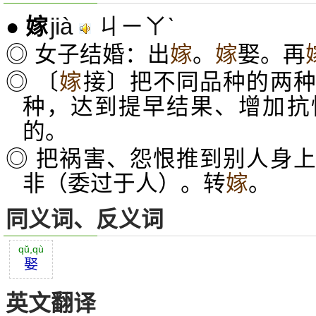
jià
ㄐㄧㄚˋ
●
嫁
◎ 女子结婚：出
嫁
。
嫁
娶。再
◎ 〔
嫁
接〕把不同品种的两
种，达到提早结果、增加抗
的。
◎ 把祸害、怨恨推到别人身
非（委过于人）。转
嫁
。
同义词、反义词
qŭ,qù
娶
英文翻译