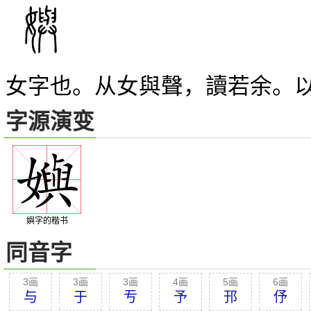
女字也。从女與聲，讀若余。
字源演变
嬩字的楷书
同音字
3画
3画
3画
4画
5画
6画
与
于
亐
予
邘
伃