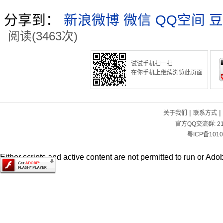
分享到：
新浪微博
微信
QQ空间
豆
阅读(3463次)
试试手机扫一扫
在你手机上继续浏览此页面
|
|
关于我们
联系方式
官方QQ交流群:
2
粤ICP备1010
Either scripts and active content are not permitted to run or Adob