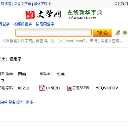
文转拼音
|
文言文字典
|
繁体字转换
关注我们
音查字
按部首查字
按笔画查字
：
请直接输入汉字或拼音查询，例：“文”;“
wen
”;“
wen2
”。支持手写输入查询 。
通用字
分类：
部外笔画：
四画
总笔画：
七画
ノフ
四角号码：
00212
U+5E91
五笔86/98：
YFQVOFQV
贴吧
复制网址
更多