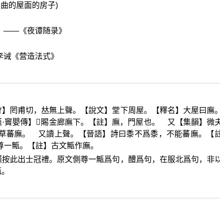
呈弯曲的屋面的房子)
。——《夜谭随录》
李诫《营造法式》
會】罔甫切，
𠀤
無上聲。【說文】堂下周屋。【釋名】大屋曰廡
·竇嬰傳】
𨻰
賜金廊廡下。【註】廡，門屋也。 又【集韻】微
庶草蕃廡。 又讀上聲。【晉語】詩曰黍不爲黍，不能蕃廡。【
尊一甒。【註】古文甒作廡。
謹按此出士冠禮。原文側尊一甒爲句，醴爲句，在服北爲句，非
甒。