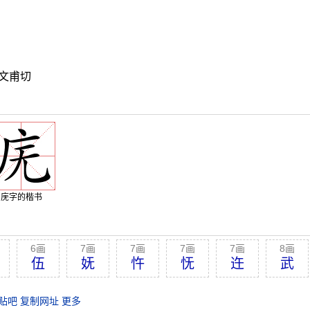
文甫切
庑字的楷书
6画
7画
7画
7画
7画
8画
伍
妩
忤
怃
迕
武
贴吧
复制网址
更多