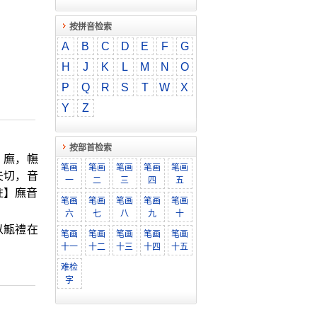
按拼音检索
A
B
C
D
E
F
G
H
J
K
L
M
N
O
P
Q
R
S
T
W
X
Y
Z
按部首检索
。廡，幠
笔画
笔画
笔画
笔画
笔画
夫切，音
一
二
三
四
五
註】廡音
笔画
笔画
笔画
笔画
笔画
六
七
八
九
十
以甒禮在
笔画
笔画
笔画
笔画
笔画
十一
十二
十三
十四
十五
难检
字