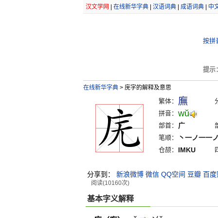
汉文学网
|
在线新华字典
|
汉语词典
|
成语词典
|
中
按拼
提示
在线新华字典
>
庑字的解释及意思
廡
繁体：
wŭ
拼音：
部首：
广
笔顺：
丶一ノ一一
仓颉：
IMKU
分享到：
新浪微博
微信
QQ空间
豆瓣
百度
阅读(10160次)
基本字义解释