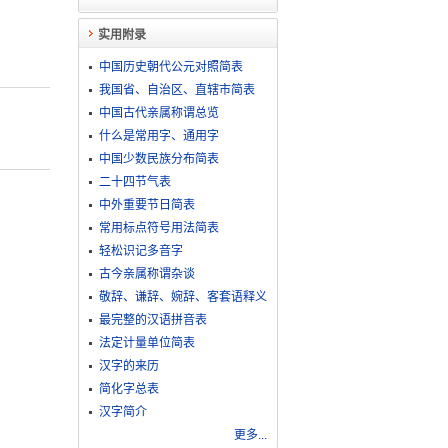
实用附录
中国历史朝代公元对照简表
我国省、自治区、直辖市简表
中国古代亲属称谓总览
什么是常用字、通用字
中国少数民族分布简表
二十四节气表
中外重要节日简表
常用标点符号用法简表
轻松识记多音字
古今亲属称谓杂谈
敬​辞​、​谦​辞​、​婉​辞​、​客​套​语​释​义
最完整的汉语拼音表
法定计量单位简表
汉字的来历
简化字总表
汉字简介
更多...