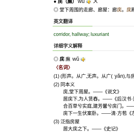
wǔ
ㄨˇ
●
庑
（廡）
◎ 堂下周围的走廊、廊屋：廊
庑
。
庑
英文翻译
corridor, hallway; luxuriant
详细字义解释
wǔ
◎
庑
廡
〈名词〉
yǎn
(1) (形声。从广,无声。从广(
),
(2) 同本义
庑,堂下周屋。——《说文》
居庑下,为人赁舂。——《后汉书
合百草兮实庭,建芳馨兮庑门。—
庑下一生伏案卧。——清·方苞《
(3) 泛指房屋
居大庑之下。——《史记》