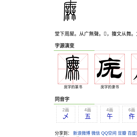
堂下周屋。从广無聲。
𢋑
，籒文从舞。
字源演变
庑字的篆书
庑字的隶书
同音字
2画
4画
4画
6画
乄
五
午
仵
分享到：
新浪微博
微信
QQ空间
豆瓣
百度