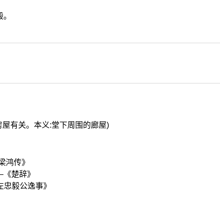
殿。
与房屋有关。本义:堂下周围的廊屋)
·梁鸿传》
—《楚辞》
左忠毅公逸事》