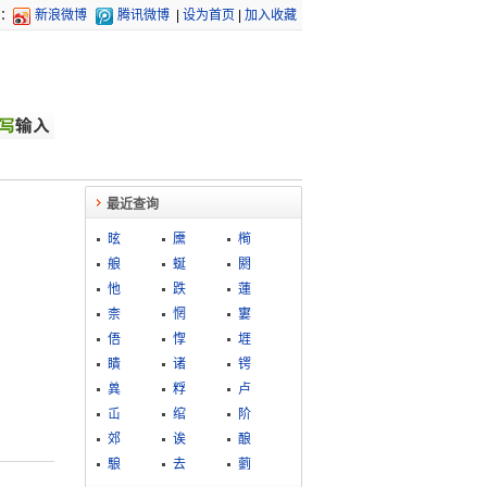
：
新浪微博
腾讯微博
|
设为首页
|
加入收藏
最近查询
昡
黡
橁
艆
蜒
閼
忚
跌
蓮
柰
惘
寠
俉
惸
堐
瞶
诸
锷
兾
粰
卢
屲
绾
阶
郊
诶
酿
駺
去
藰