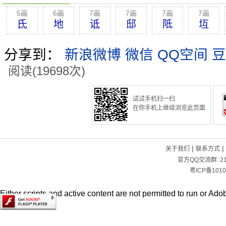
5画
6画
7画
7画
7画
7画
氐
地
诋
邸
阺
坘
分享到：
新浪微博
微信
QQ空间
豆
阅读(19698次)
试试手机扫一扫
在你手机上继续浏览此页面
|
|
关于我们
联系方式
官方QQ交流群:
2
粤ICP备1010
Either scripts and active content are not permitted to run or Adob