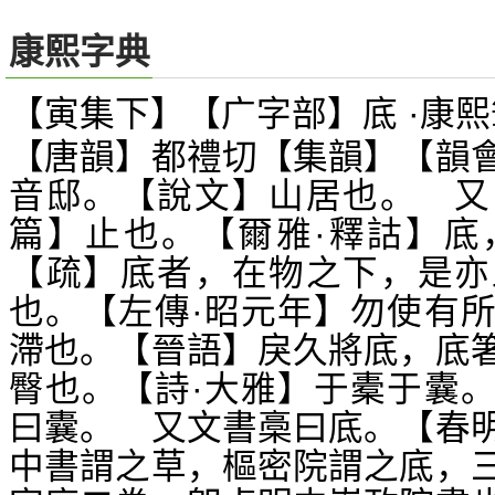
康熙字典
【寅集下】【广字部】底 ·康熙
【唐韻】都禮切【集韻】【韻
音邸。【說文】山居也。 又
篇】止也。【爾雅·釋詁】底
【疏】底者，在物之下，是亦
也。【左傳·昭元年】勿使有
滯也。【晉語】戾久將底，底
臀也。【詩·大雅】于橐于囊
曰囊。 又文書槀曰底。【春
中書謂之草，樞密院謂之底，