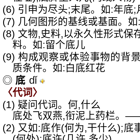
(6) 引申为尽头;末尾。如:年底;
(7) 几何图形的基线或基面。如
(8) 文物,史料,以永久性形
料。如:留个底儿
(9) 构成观察或体验事物的
质条件。如:白底红花
dǐ
◎
底
〈代词〉
(1) 疑问代词。何,什么
底处飞双燕,衔泥上药栏。—
(2) 又如:底作(何为,干什么);底
(何处);底许(几许,多少)