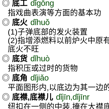
dǐgōng
◎
底工
指戏曲表演等方面的基本功
dǐhuǒ
◎
底火
(1)子弹底部的发火装置
(2)指增添燃料以前炉火中原
底火不旺
dǐhuò
◎
底货
指积压或过时的货物
dǐjiǎo
◎
底角
平面图形内,以底边为其一边
dǐjīn,dǐjīnr
◎
底襟,底襟儿
纽扣在一侧的中装,掩在大襟