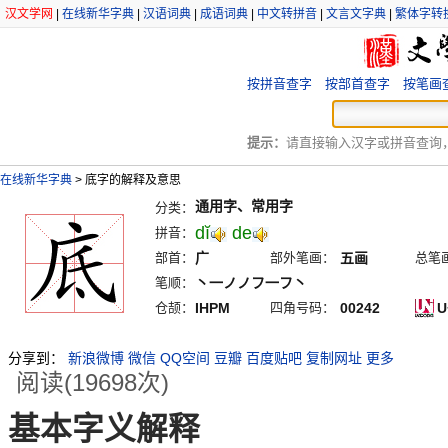
汉文学网
|
在线新华字典
|
汉语词典
|
成语词典
|
中文转拼音
|
文言文字典
|
繁体字转
按拼音查字
按部首查字
按笔画
提示：
请直接输入汉字或拼音查询，例
在线新华字典
>
底字的解释及意思
通用字、常用字
分类：
dĭ
de
拼音：
部首：
广
部外笔画：
五画
总笔
笔顺：
丶一ノノフ一フ丶
仓颉：
IHPM
四角号码：
00242
U
分享到：
新浪微博
微信
QQ空间
豆瓣
百度贴吧
复制网址
更多
阅读(19698次)
基本字义解释