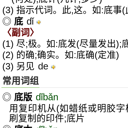
(3) 指示代词。此,这。如:底事(
dǐ
◎
底
〈副词〉
(1) 尽;极。如:底发(尽量发出)
(2) 的确;确实。如:底确(定准)
de
(3) 另见
常用词组
dǐbǎn
◎
底版
用复印机从(如蜡纸或明胶字
刷复制的印件;底片