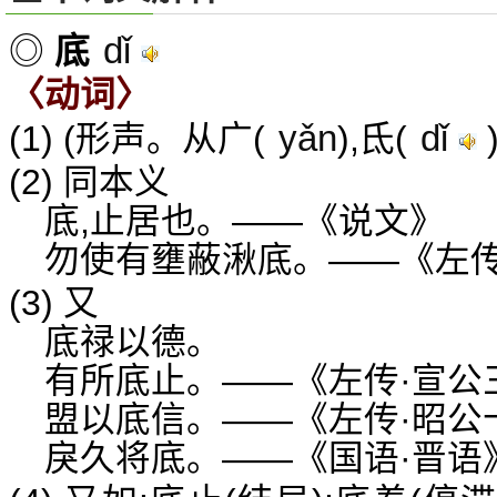
dǐ
◎
底
〈动词〉
yǎn
dǐ
(1) (形声。从广(
),氐(
(2) 同本义
底,止居也。——《说文》
勿使有壅蔽湫底。——《左传
(3) 又
底禄以德。
有所底止。——《左传·宣公
盟以底信。——《左传·昭公
戾久将底。——《国语·晋语