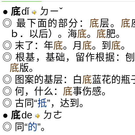
dǐ
ㄉㄧˇ
●
底
◎ 最下面的部分：
底
层。
底
ｂ．以后）。海
底
。
底
肥。
◎ 末了：年
底
。月
底
。到
底
。
◎ 根基，基础，留作根据：
底
版。
◎ 图案的基层：白
底
蓝花的瓶
◎ 何，什么：
底
事伤感。
◎ 古同“
抵
”，达到。
de
ㄉㄜ
●
底
◎ 同“
的
”。