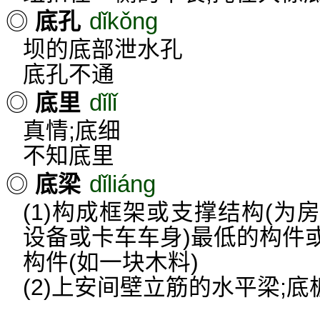
dǐkǒng
◎
底孔
坝的底部泄水孔
底孔不通
dǐlǐ
◎
底里
真情;底细
不知底里
dǐliáng
◎
底梁
(1)构成框架或支撑结构(
设备或卡车车身)最低的构件
构件(如一块木料)
(2)上安间壁立筋的水平梁;底