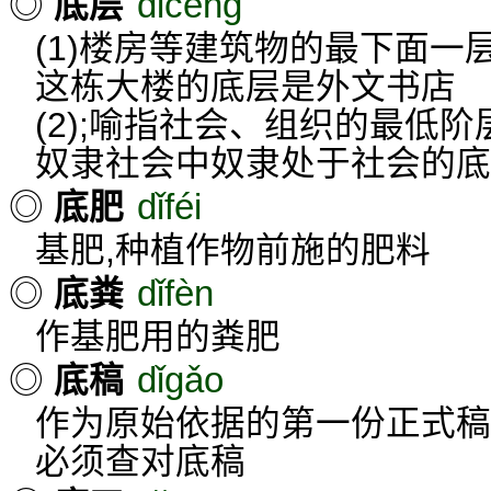
dǐcéng
◎
底层
(1)楼房等建筑物的最下面一
这栋大楼的底层是外文书店
(2);喻指社会、组织的最低阶
奴隶社会中奴隶处于社会的底
dǐféi
◎
底肥
基肥,种植作物前施的肥料
dǐfèn
◎
底粪
作基肥用的粪肥
dǐgǎo
◎
底稿
作为原始依据的第一份正式稿
必须查对底稿