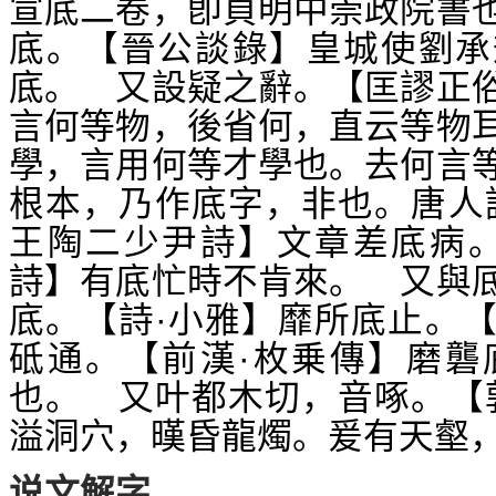
宣底二卷，卽貞明中崇政院書
底。【晉公談錄】皇城使劉承
底。 又設疑之辭。【匡謬正
言何等物，後省何，直云等物
學，言用何等才學也。去何言
根本，乃作底字，非也。唐人
王陶二少尹詩】文章差底病。
詩】有底忙時不肯來。 又與
底。【詩·小雅】靡所底止。
砥通。【前漢·枚乗傳】磨礱
也。 又叶都木切，音啄。【
溢洞穴，暵昏龍燭。爰有天壑
说文解字