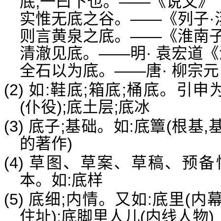
底,一曰下也。——《说文》
实惟无底之谷。——《列子·
则言黄泉之底。——《淮南子
清澈见底。——明· 袁宏道
全石以为底。——唐· 柳宗
(2) 如:鞋底;箱底;桶底。引
(仆役);底土层;底冰
(3) 底子;基础。如:底簟(根基
的著作)
(4) 草图、草案、草稿、预
本。如:底样
(5) 底细;内情。又如:底里(内幕
住址);底脚里人儿(内线人物)