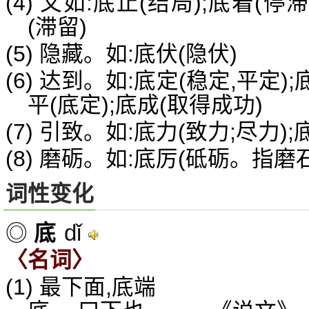
(4) 又如:底止(结局);底着(停
(滞留)
(5) 隐藏。如:底伏(隐伏)
(6) 达到。如:底定(稳定,平定)
平(底定);底成(取得成功)
(7) 引致。如:底力(致力;尽力)
(8) 磨砺。如:底厉(砥砺。指磨
词性变化
dǐ
◎
底
〈名词〉
(1) 最下面,底端