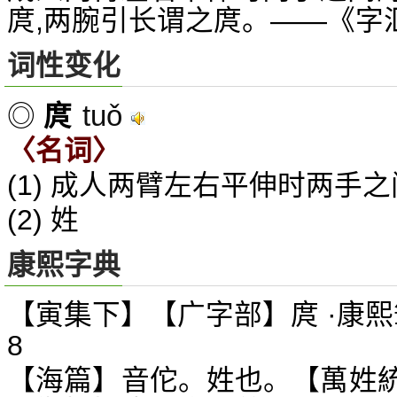
庹,两腕引长谓之庹。——《字
词性变化
tuǒ
◎
庹
〈名词〉
(1) 成人两臂左右平伸时两手
(2) 姓
康熙字典
【寅集下】【广字部】庹 ·康熙
8
【海篇】音佗。姓也。【萬姓