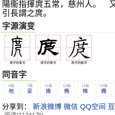
陽衞指揮庹五常，慈州人。 
引長謂之庹。
字源演变
庹字的篆书
庹字的隶书
庹字的楷书
同音字
6画
7画
12画
12画
13画
14画
彵
妥
媠
椭
楕
嫷
分享到：
新浪微博
微信
QQ空间
豆