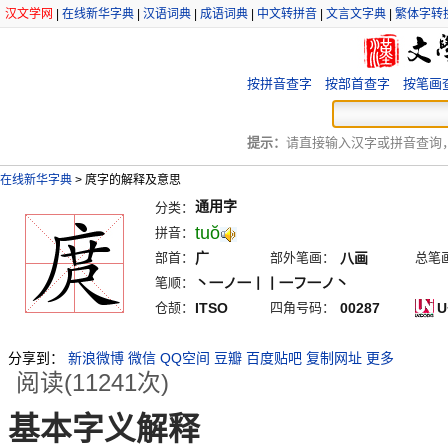
汉文学网
|
在线新华字典
|
汉语词典
|
成语词典
|
中文转拼音
|
文言文字典
|
繁体字转
按拼音查字
按部首查字
按笔画
提示：
请直接输入汉字或拼音查询，例
在线新华字典
>
庹字的解释及意思
通用字
分类：
tuŏ
拼音：
部首：
广
部外笔画：
八画
总笔
笔顺：
丶一ノ一丨丨一フ一ノ丶
仓颉：
ITSO
四角号码：
00287
U
分享到：
新浪微博
微信
QQ空间
豆瓣
百度贴吧
复制网址
更多
阅读(11241次)
基本字义解释