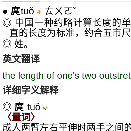
tuǒ
ㄊㄨㄛˇ
●
庹
◎ 中国一种约略计算长度的
直的长度为标准，约合五市尺
◎ 姓。
英文翻译
the length of one's two outstr
详细字义解释
tuǒ
◎
庹
〈量词〉
成人两臂左右平伸时两手之间的