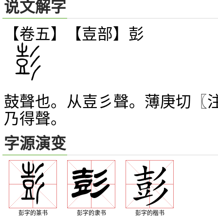
说文解字
【卷五】【壴部】
彭
鼓聲也。从壴彡聲。薄庚切〖
乃得聲。
字源演变
彭字的篆书
彭字的隶书
彭字的楷书