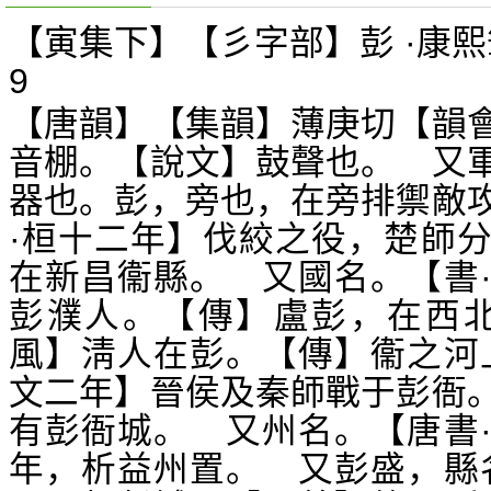
【寅集下】【彡字部】彭 ·康熙
9
【唐韻】【集韻】薄庚切【韻
音棚。【說文】鼓聲也。 又
器也。彭，旁也，在旁排禦敵
·桓十二年】伐絞之役，楚師
在新昌衞縣。 又國名。【書
彭濮人。【傳】盧彭，在西北
風】淸人在彭。【傳】衞之河
文二年】晉侯及秦師戰于彭衙
有彭衙城。 又州名。【唐書
年，析益州置。 又彭盛，縣