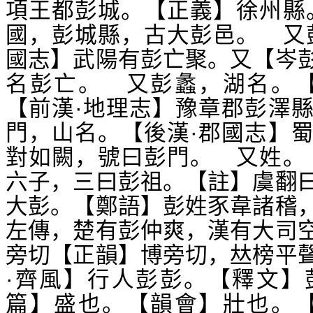
項王都彭城。【正義】徐州縣
國，彭城縣，古大彭邑。 又
國志】武陽有彭亡聚。又【岑
名彭亡。 又彭蠡，湖名。【
【前漢·地理志】豫章郡彭澤
門，山名。【後漢·郡國志】
對如闕，號曰彭門。 又姓。
六子，三曰彭祖。【註】虞翻
大彭。【鄭語】彭姓豕韋諸稽
左傳，楚有彭仲爽，漢有大司
旁切【正韻】博旁切，
榜平
𠀤
·齊風】行人彭彭。【釋文】
篇】盛也。【韻會】壯也。【