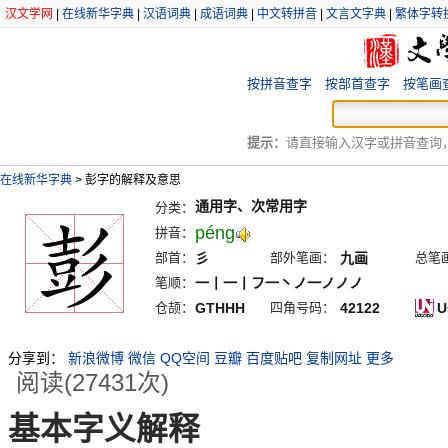
汉文学网
|
在线新华字典
|
汉语词典
|
成语词典
|
中文转拼音
|
文言文字典
|
繁体字转
按拼音查字
按部首查字
按笔画
提示：
请直接输入汉字或拼音查询，例
在线新华字典
>
彭字的解释及意思
通用字、次常用字
分类：
péng
拼音：
部首：
彡
部外笔画：
九画
总笔
笔顺：
一丨一丨フ一丶ノ一ノノノ
仓颉：
GTHHH
四角号码：
42122
U
分享到：
新浪微博
微信
QQ空间
豆瓣
百度贴吧
复制网址
更多
阅读(27431次)
基本字义解释