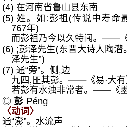
(4) 在河南省鲁山县东南
(5) 姓。如:彭祖(传说中寿
767年)
而彭祖乃今以久特闻。——《
(6) ;彭泽先生(东晋大诗人陶
泽先生”)
(7) 通“旁”。侧,边
九四,匪其彭。——《易·大有
若彭有水浊非常者。——《墨
Péng
◎
彭
〈动词〉
通“澎”。水流声