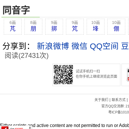
同音字
6画
8画
9画
9画
10画
10画
芃
朋
挷
竼
埄
倗
分享到：
新浪微博
微信
QQ空间
豆
阅读(27431次)
试试手机扫一扫
在你手机上继续浏览此页面
|
|
关于我们
联系方式
官方QQ交流群:
2
粤ICP备1010
Either scripts and active content are not permitted to run or Adob