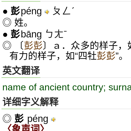
péng
ㄆㄥˊ
●
彭
◎ 姓。
bāng ㄅㄤˉ
●
彭
◎ 〔
彭彭
〕ａ．众多的样子，
有力的样子，如“四牡
彭彭
”。
英文翻译
name of ancient country; sur
详细字义解释
péng
◎
彭
〈象声词〉