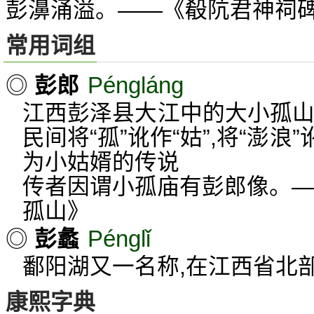
彭濞涌溢。——《殽阬君神祠
常用词组
Péngláng
◎
彭郎
江西彭泽县大江中的大小孤山
民间将“孤”讹作“姑”,将“澎浪
为小姑婿的传说
传者因谓小孤庙有彭郎像。—
孤山》
Pénglǐ
◎
彭蠡
鄱阳湖又一名称,在江西省北
康熙字典