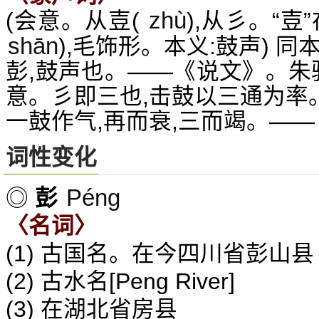
zhù
(会意。从壴(
),从彡。“
shān
),毛饰形。本义:鼓声) 同
彭,鼓声也。——《说文》。朱
意。彡即三也,击鼓以三通为率
一鼓作气,再而衰,三而竭。——
词性变化
Péng
◎
彭
〈名词〉
(1) 古国名。在今四川省彭山县
(2) 古水名[Peng River]
(3) 在湖北省房县