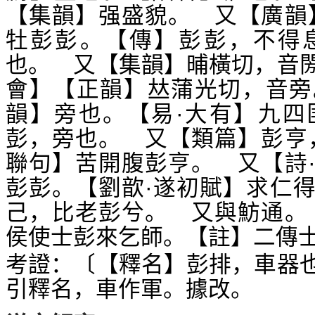
【集韻】强盛貌。 又【廣韻
牡彭彭。【傳】彭彭，不得
也。 又【集韻】晡橫切，音
會】【正韻】
蒲光切，音旁
𠀤
韻】旁也。【易·大有】九四
彭，旁也。 又【類篇】彭亨
聯句】苦開腹彭亨。 又【詩
彭彭。【劉歆·遂初賦】求仁
己，比老彭兮。 又與魴通。
侯使士彭來乞師。【註】二傳
考證：〔【釋名】彭排，車器
引釋名，車作軍。據改。