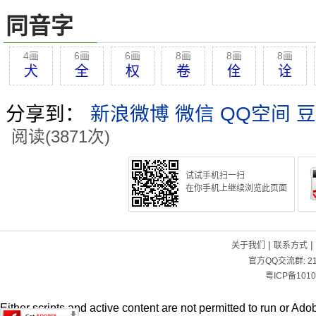
同音字
4画
6画
6画
8画
8画
8画
犬
全
权
卷
佺
诠
分享到：
新浪微博
微信
QQ空间
豆
阅读(3871次)
试试手机扫一扫
在你手机上继续浏览此页面
|
|
关于我们
联系方式
官方QQ交流群:
2
粤ICP备1010
Either scripts and active content are not permitted to run or Adob