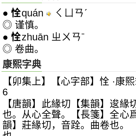
quán
ㄑㄩㄢˊ
●
恮
◎ 谨慎。
zhuān ㄓㄨㄢˉ
●
恮
◎ 卷曲。
康熙字典
【卯集上】【心字部】恮 ·康熙
6
【唐韻】此緣切【集韻】逡緣
也。从心全聲。【長箋】全心
韻】莊緣切，音跧。曲卷也。
也。