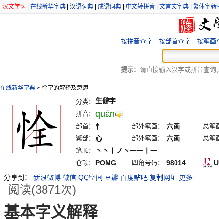
汉文学网
|
在线新华字典
|
汉语词典
|
成语词典
|
中文转拼音
|
文言文字典
|
繁体字转
按拼音查字
按部首查字
按笔画
提示：
请直接输入汉字或拼音查询，例
在线新华字典
>
恮字的解释及意思
生僻字
分类：
quán
拼音：
部首：
忄
部外笔画：
六画
总笔
繁部：
心
部外笔画：
六画
总笔
笔顺：
丶丶丨ノ丶一一丨一
仓颉：
POMG
四角号码：
98014
U
分享到：
新浪微博
微信
QQ空间
豆瓣
百度贴吧
复制网址
更多
阅读(3871次)
基本字义解释