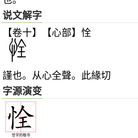
说文解字
【卷十】【心部】
恮
謹也。从心全聲。此緣切
字源演变
恮字的楷书