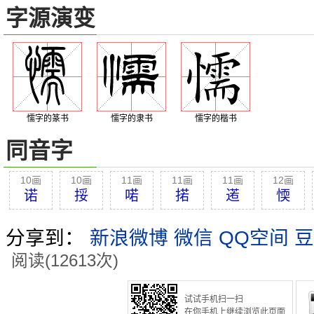
字源演变
懦字的篆书
懦字的隶书
懦字的楷书
同音字
10画
10画
11画
11画
11画
12画
诺
挼
喏
掿
逽
愞
分享到：
新浪微博
微信
QQ空间
豆
阅读(12613次)
试试手机扫一扫
在你手机上继续浏览此页面