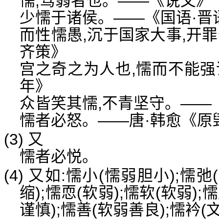
懦,驽弱者也。——《说文》
少懦于诸侯。——《国语·晋
而性懦愚,沉于国家大事,开
齐策》
宫之奇之为人也,懦而不能强
年》
众皆笑其懦,不青坚守。——
懦者必怒。——唐·韩愈《原
(3) 又
懦者必悦。
(4) 又如:懦小(懦弱胆小);懦
缩);懦恧(软弱);懦软(软弱);
谨慎);懦善(软弱善良);懦衿(