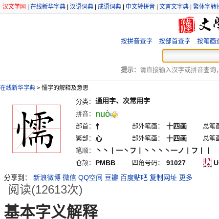
汉文学网
|
在线新华字典
|
汉语词典
|
成语词典
|
中文转拼音
|
文言文字典
|
繁体字转
按拼音查字
按部首查字
按笔画
提示：
请直接输入汉字或拼音查询，例
在线新华字典
>
懦字的解释及意思
通用字、次常用字
分类：
nuò
拼音：
部首：
忄
部外笔画：
十四画
总笔
繁部：
心
部外笔画：
十四画
总笔
笔顺：
丶丶丨一丶フ丨丶丶丶丶一ノ丨フ丨丨
仓颉：
PMBB
四角号码：
91027
U
分享到：
新浪微博
微信
QQ空间
豆瓣
百度贴吧
复制网址
更多
阅读(12613次)
基本字义解释