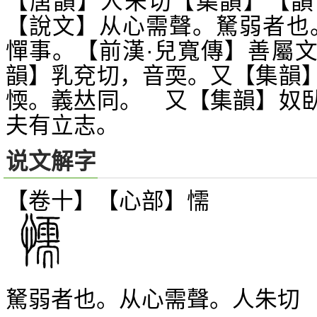
【唐韻】人朱切【集韻】【韻
【說文】从心需聲。駑弱者也
憚事。【前漢·兒寬傳】善屬
韻】乳兗切，音耎。又【集韻
愞。義
同。 又【集韻】奴
𠀤
夫有立志。
说文解字
【卷十】【心部】
懦
駑弱者也。从心需聲。人朱切