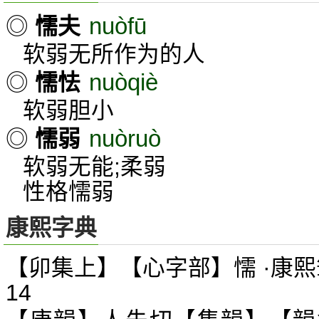
nuòfū
◎
懦夫
软弱无所作为的人
nuòqiè
◎
懦怯
软弱胆小
nuòruò
◎
懦弱
软弱无能;柔弱
性格懦弱
康熙字典
【卯集上】【心字部】懦 ·康熙
14