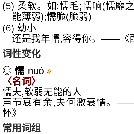
(5) 柔软。如:懦毛;懦响(懦靡之
能薄弱);懦脆(脆弱)
(6) 幼小
还是我年懦,容得你。——《
词性变化
nuò
◎
懦
〈名词〉
懦夫,软弱无能的人
声节哀有余,夫何激衰懦。——
怀》
常用词组