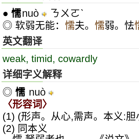
nuò
ㄋㄨㄛˋ
●
懦
◎ 软弱无能：
懦
夫。
懦
弱。怯
英文翻译
weak, timid, cowardly
详细字义解释
nuò
◎
懦
〈形容词〉
(1) (形声。从心,需声。本义:
(2) 同本义