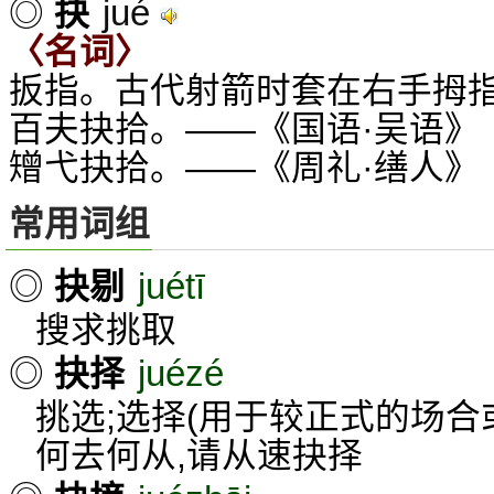
jué
◎
抉
〈名词〉
扳指。古代射箭时套在右手拇指
百夫抉拾。——《国语·吴语》
矰弋抉拾。——《周礼·缮人》
常用词组
juétī
◎
抉剔
搜求挑取
juézé
◎
抉择
挑选;选择(用于较正式的场合
何去何从,请从速抉择