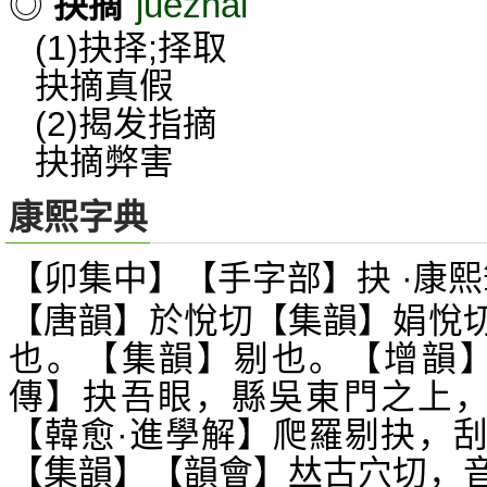
juézhāi
◎
抉摘
(1)抉择;择取
抉摘真假
(2)揭发指摘
抉摘弊害
康熙字典
【卯集中】【手字部】抉 ·康熙
【唐韻】於悅切【集韻】娟悅
也。【集韻】剔也。【增韻】
傳】抉吾眼，縣吳東門之上
【韓愈·進學解】爬羅剔抉，
【集韻】【韻會】
古穴切，
𠀤