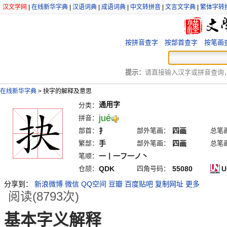
汉文学网
|
在线新华字典
|
汉语词典
|
成语词典
|
中文转拼音
|
文言文字典
|
繁体字转
按拼音查字
按部首查字
按笔画
提示：
请直接输入汉字或拼音查询，例
在线新华字典
>
抉字的解释及意思
通用字
分类：
jué
拼音：
部首：
扌
部外笔画：
四画
总笔
繁部：
手
部外笔画：
四画
总笔
笔顺：
一丨一フ一ノ丶
仓颉：
QDK
四角号码：
55080
U
分享到：
新浪微博
微信
QQ空间
豆瓣
百度贴吧
复制网址
更多
阅读(8793次)
基本字义解释