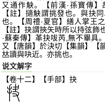
又通作觖。【前漢·孫寶傳】
【註】擿觖謂挑發也。與抉同
也。【周禮·夏官】繕人掌王
【註】抉謂挾矢時所以持弦飾
·蘇秦傳】革抉
芮,無不畢具
㕹
又【唐韻】於決切【集韻】【
讀與吷近。亦挑也。
𠀤
说文解字
【卷十二】【手部】
抉