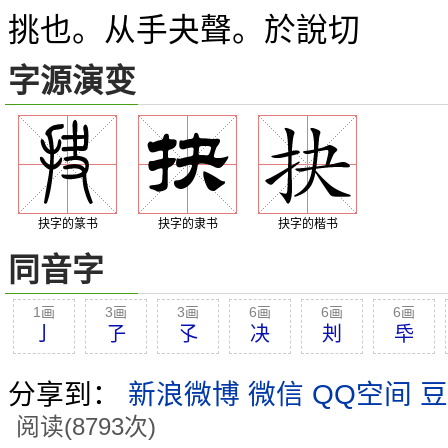
挑也。从手夬聲。於說切
字源演变
抉字的篆书
抉字的隶书
抉字的楷书
同音字
1画
3画
3画
6画
6画
6画
亅
孒
孓
决
刔
氒
分享到：
新浪微博
微信
QQ空间
豆
阅读(8793次)