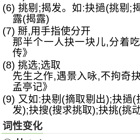
(6) 挑剔;揭发。如:抉撾(挑剔;
露(揭露)
(7) 掰,用手指使分开
那半个一人抉一块儿,分着
传》
(8) 挑选;选取
先生之作,遇景入咏,不拘奇
孟亭记》
(9) 又如:抉剔(摘取剔出);抉撾
发);抉搜(搜求挑取);抉挑(挑动
词性变化