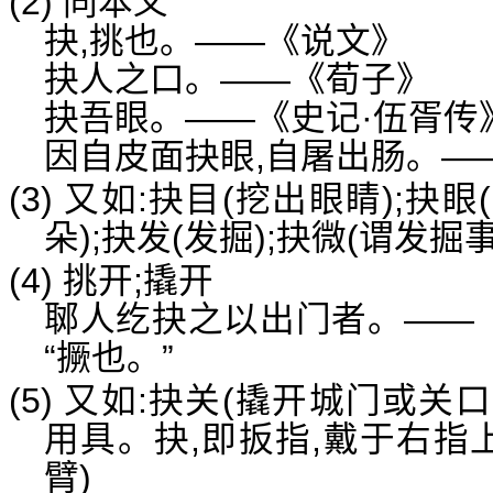
(2) 同本义
抉,挑也。——《说文》
抉人之口。——《荀子》
抉吾眼。——《史记·伍胥传
因自皮面抉眼,自屠出肠。—
(3) 又如:抉目(挖出眼睛);抉
朵);抉发(发掘);抉微(谓发掘
(4) 挑开;撬开
郰人纥抉之以出门者。——《
“撅也。”
(5) 又如:抉关(撬开城门或关
用具。抉,即扳指,戴于右指
臂)