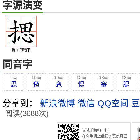
字源演变
揌字的楷书
同音字
9画
10画
10画
12画
13画
13画
思
毢
恖
愢
塞
腮
分享到：
新浪微博
微信
QQ空间
豆
阅读(3688次)
试试手机扫一扫
在你手机上继续浏览此页面