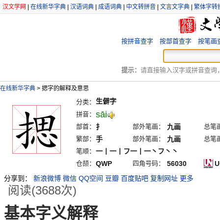
汉文学网
|
在线新华字典
|
汉语词典
|
成语词典
|
中文转拼音
|
文言文字典
|
繁体字转
按拼音查字
按部首查字
按笔画
提示：
请直接输入汉字或拼音查询，例
在线新华字典
>
揌字的解释及意思
生僻字
分类：
sāi
拼音：
部首：
扌
部外笔画：
九画
总笔
繁部：
手
部外笔画：
九画
总笔
笔顺：
一丨一丨フ一丨一丶フ丶丶
仓颉：
QWP
四角号码：
56030
U
分享到：
新浪微博
微信
QQ空间
豆瓣
百度贴吧
复制网址
更多
阅读(3688次)
基本字义解释