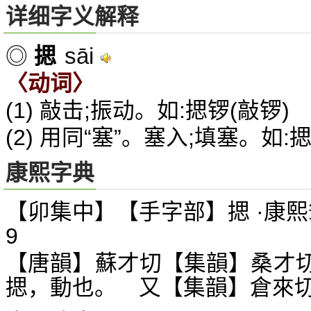
详细字义解释
sāi
◎
揌
〈动词〉
(1) 敲击;振动。如:揌锣(敲锣)
(2) 用同“塞”。塞入;填塞。如
康熙字典
【卯集中】【手字部】揌 ·康熙
9
【唐韻】蘇才切【集韻】桑才
揌，動也。 又【集韻】倉來