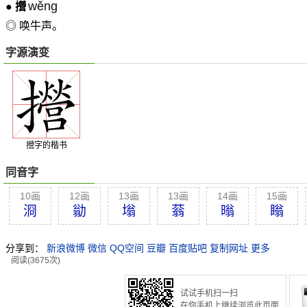
wěng
●
攚
◎ 唤牛声。
字源演变
攚字的楷书
同音字
10画
12画
13画
13画
14画
15画
浻
勜
塕
蓊
暡
瞈
分享到：
新浪微博
微信
QQ空间
豆瓣
百度贴吧
复制网址
更多
阅读(3675次)
试试手机扫一扫
在你手机上继续浏览此页面