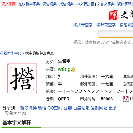
汉文学网
|
在线新华字典
|
汉语词典
|
成语词典
|
中文转拼音
|
文言文字典
|
繁体字转
按拼音查字
按部首查字
按笔画
提示：
请直接输入汉字或拼音查询，例
在线新华字典
>
攚字的解释及意思
生僻字
分类：
wěng
拼音：
部首：
扌
部外笔画：
十六画
总笔
繁部：
手
部外笔画：
十七画
总笔
笔顺：
一丨一丶ノノ丶丶ノノ丶丶フ丨フ一丨フ
仓颉：
QFFR
四角号码：
59066
U
分享到：
新浪微博
微信
QQ空间
豆瓣
百度贴吧
复制网址
更多
阅读(3675次)
基本字义解释