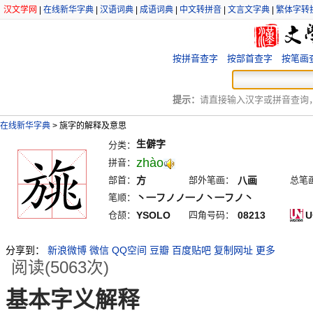
汉文学网
|
在线新华字典
|
汉语词典
|
成语词典
|
中文转拼音
|
文言文字典
|
繁体字转
按拼音查字
按部首查字
按笔画
提示：
请直接输入汉字或拼音查询，例
在线新华字典
>
旐字的解释及意思
生僻字
分类：
zhào
拼音：
部首：
方
部外笔画：
八画
总笔
笔顺：
丶一フノノ一ノ丶一フノ丶
仓颉：
YSOLO
四角号码：
08213
U
分享到：
新浪微博
微信
QQ空间
豆瓣
百度贴吧
复制网址
更多
阅读(5063次)
基本字义解释