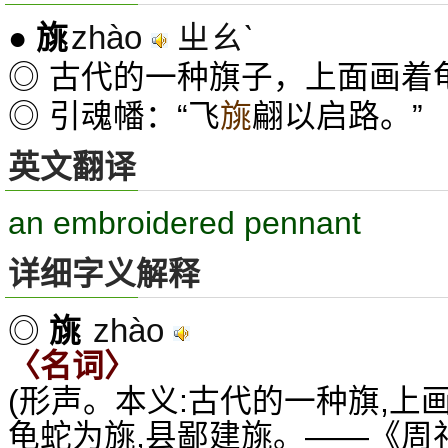
zhào
ㄓㄠˋ
●
旐
◎ 古代的一种旗子，上面画着
◎ 引魂幡：“飞
旐
翩以启路。”
英文翻译
an embroidered pennant
详细字义解释
zhào
◎
旐
〈名词〉
(形声。本义:古代的一种旗,上
龟蛇为旐,县鄙建旐。——《周