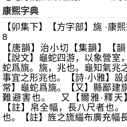
康熙字典
【卯集下】【方字部】旐 ·康熙
8
【唐韻】治小切【集韻】【韻
【說文】龜蛇四游，以象營室
蛇爲旐。旐，兆也。龜知氣兆
事宜之形兆也。【詩·小雅】設
常】龜蛇爲旐。【又】縣鄙建
難避害也。 又【爾雅·釋天
【註】帛全幅，長八尺者也。
也。【註】旌之旒緇布廣充幅