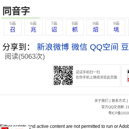
同音字
5画
6画
7画
8画
9画
9画
召
兆
诏
枛
炤
垗
分享到：
新浪微博
微信
QQ空间
豆
阅读(5063次)
试试手机扫一扫
在你手机上继续浏览此页面
|
|
关于我们
联系方式
官方QQ交流群:
2
粤ICP备1010
Either scripts and active content are not permitted to run or Adob