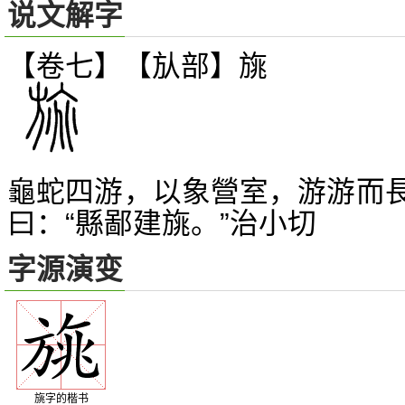
说文解字
【卷七】【
部】
旐
㫃
龜蛇四游，以象營室，游游而
曰：“縣鄙建旐。”治小切
字源演变
旐字的楷书