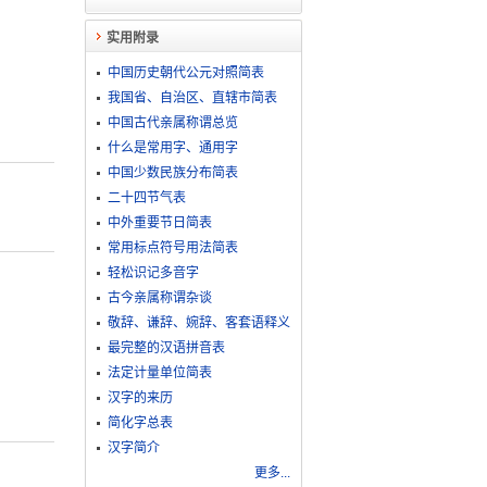
实用附录
中国历史朝代公元对照简表
我国省、自治区、直辖市简表
中国古代亲属称谓总览
什么是常用字、通用字
中国少数民族分布简表
二十四节气表
中外重要节日简表
常用标点符号用法简表
轻松识记多音字
古今亲属称谓杂谈
敬​辞​、​谦​辞​、​婉​辞​、​客​套​语​释​义
最完整的汉语拼音表
法定计量单位简表
汉字的来历
简化字总表
汉字简介
更多...