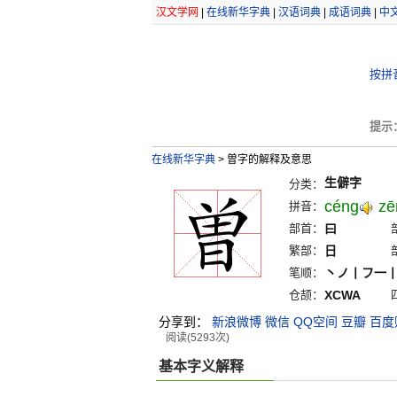
汉文学网
|
在线新华字典
|
汉语词典
|
成语词典
|
中
按拼
提示
在线新华字典
>
曽字的解释及意思
生僻字
分类：
céng
zē
拼音：
部首：
曰
繁部：
日
笔顺：
丶ノ丨フ一
仓颉：
XCWA
分享到：
新浪微博
微信
QQ空间
豆瓣
百度
阅读(5293次)
基本字义解释