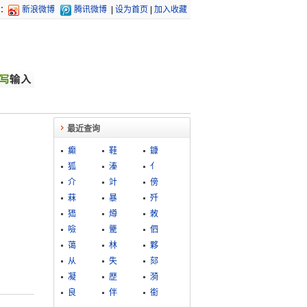
：
新浪微博
腾讯微博
|
设为首页
|
加入收藏
最近查询
癫
鞋
鏮
狐
溱
亻
介
竍
傍
菻
暴
歼
峱
燇
敇
噞
驡
伵
蔼
林
夥
从
失
郂
凝
歴
漪
良
伴
銜