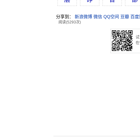
分享到：
新浪微博
微信
QQ空间
豆瓣
百度
阅读(5293次)
试
在