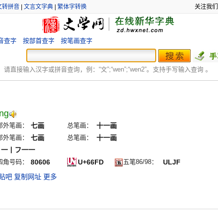
文转拼音
|
文言文字典
|
繁体字转换
关注我们
音查字
按部首查字
按笔画查字
：
请直接输入汉字或拼音查询，例：“文”;“
wen
”;“
wen2
”。支持手写输入查询 。
ng
部外笔画：
七画
总笔画：
十一画
部外笔画：
七画
总笔画：
十一画
丨一丨フ一一
四角号码：
80606
U+66FD
五笔86/98：
ULJF
贴吧
复制网址
更多