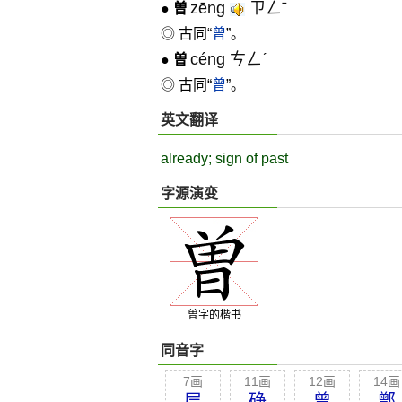
zēng
ㄗㄥˉ
●
曽
◎ 古同“
曾
”。
céng ㄘㄥˊ
●
曽
◎ 古同“
曾
”。
英文翻译
already; sign of past
字源演变
曽字的楷书
同音字
7画
11画
12画
14画
层
碀
曾
鄫