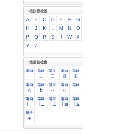
按拼音检索
A
B
C
D
E
F
G
H
J
K
L
M
N
O
P
Q
R
S
T
W
X
Y
Z
按部首检索
笔画
笔画
笔画
笔画
笔画
一
二
三
四
五
笔画
笔画
笔画
笔画
笔画
六
七
八
九
十
笔画
笔画
笔画
笔画
笔画
十一
十二
十三
十四
十五
难检
字