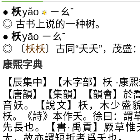
yǎo
ㄧㄠˇ
●
枖
◎ 古书上说的一种树。
yāo ㄧㄠˉ
●
枖
◎ 〔
枖枖
〕古同“夭夭”，茂盛：
康熙字典
【辰集中】【木字部】枖 ·康熙
【唐韻】【集韻】【韻會】於
音妖。【說文】枖，木少盛貌
枖。《詩》本作夭。徐曰：謂
先長也。【書·禹貢】厥草惟
大，故亦謂短折者爲夭也。 