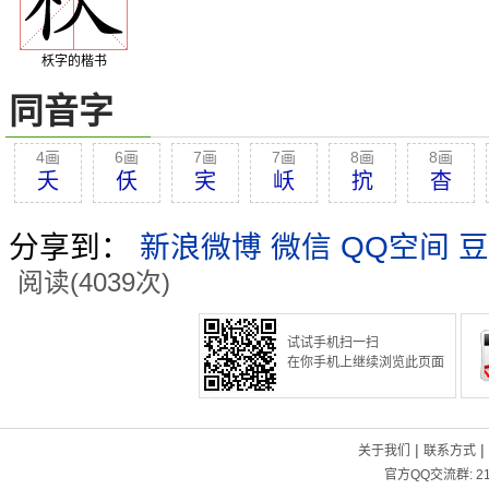
枖字的楷书
同音字
4画
6画
7画
7画
8画
8画
夭
仸
宎
岆
抭
杳
分享到：
新浪微博
微信
QQ空间
豆
阅读(4039次)
试试手机扫一扫
在你手机上继续浏览此页面
|
|
关于我们
联系方式
官方QQ交流群:
2