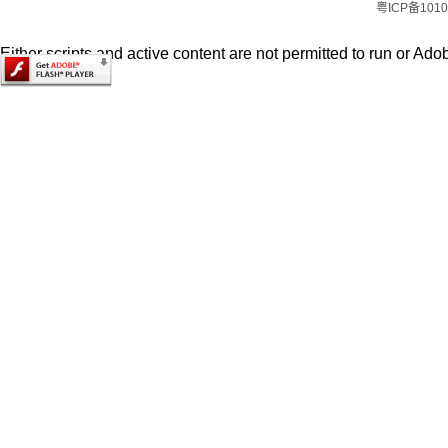
粤ICP备1010
Either scripts and active content are not permitted to run or Adob