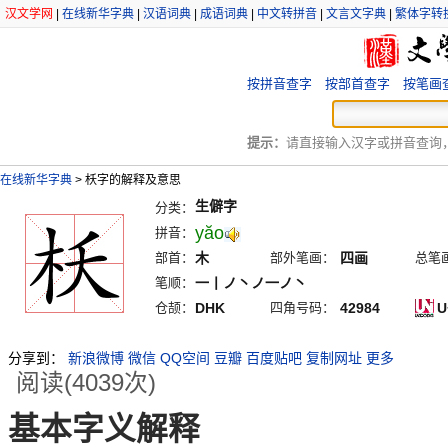
汉文学网
|
在线新华字典
|
汉语词典
|
成语词典
|
中文转拼音
|
文言文字典
|
繁体字转
按拼音查字
按部首查字
按笔画
提示：
请直接输入汉字或拼音查询，例
在线新华字典
>
枖字的解释及意思
生僻字
分类：
yăo
拼音：
部首：
木
部外笔画：
四画
总笔
笔顺：
一丨ノ丶ノ一ノ丶
仓颉：
DHK
四角号码：
42984
U
分享到：
新浪微博
微信
QQ空间
豆瓣
百度贴吧
复制网址
更多
阅读(4039次)
基本字义解释