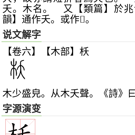
夭。木名。 又【類篇】於兆
韻】通作夭。或作
。
𣓎
说文解字
【卷六】【木部】
枖
木少盛皃。从木夭聲。《詩》曰
字源演变