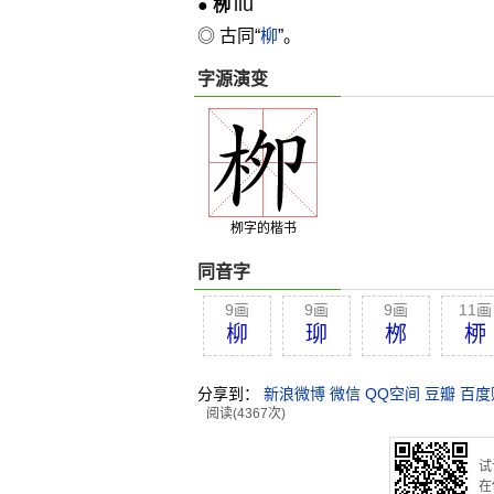
liǔ
●
栁
◎ 古同“
柳
”。
字源演变
栁字的楷书
同音字
9画
9画
9画
11画
柳
珋
桞
桺
分享到：
新浪微博
微信
QQ空间
豆瓣
百度
阅读(4367次)
试
在