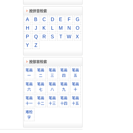
按拼音检索
A
B
C
D
E
F
G
H
J
K
L
M
N
O
P
Q
R
S
T
W
X
Y
Z
按部首检索
笔画
笔画
笔画
笔画
笔画
一
二
三
四
五
笔画
笔画
笔画
笔画
笔画
六
七
八
九
十
笔画
笔画
笔画
笔画
笔画
十一
十二
十三
十四
十五
难检
字