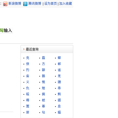
：
新浪微博
腾讯微博
|
设为首页
|
加入收藏
最近查询
充
蟁
蝍
侠
方
郸
犳
鉚
谧
畓
鶄
羌
义
慨
鏪
仇
矬
串
砓
摛
鹪
嗕
椃
錣
鬻
朞
息
屝
坫
蝠