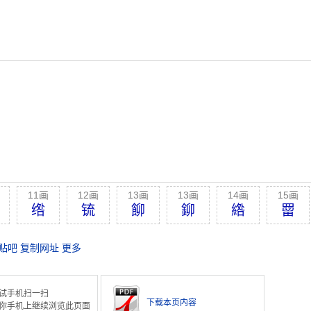
11画
12画
13画
13画
14画
15画
绺
锍
飹
鉚
綹
罶
贴吧
复制网址
更多
试手机扫一扫
下载本页内容
你手机上继续浏览此页面