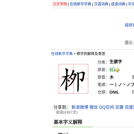
汉文学网
|
在线新华字典
|
汉语词典
|
成语词典
|
中
按拼
提示
在线新华字典
>
栁字的解释及意思
生僻字
分类：
liŭ
拼音：
部首：
木
笔顺：
一丨ノ丶ノ
仓颉：
DNIL
分享到：
新浪微博
微信
QQ空间
豆瓣
百度
阅读(4367次)
基本字义解释