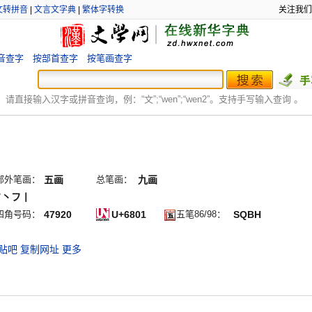
文转拼音
|
文言文字典
|
繁体字转换
关注我们
音查字
按部首查字
按笔画查字
：
请直接输入汉字或拼音查询，例：“文”;“
wen
”;“
wen2
”。支持手写输入查询 。
部外笔画：
五画
总笔画：
九画
フ丶フ丨
四角号码：
47920
U+6801
五笔86/98：
SQBH
贴吧
复制网址
更多