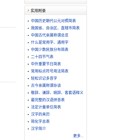
实用附录
中国历史朝代公元对照简表
我国省、自治区、直辖市简表
中国古代亲属称谓总览
什么是常用字、通用字
中国少数民族分布简表
二十四节气表
中外重要节日简表
常用标点符号用法简表
轻松识记多音字
古今亲属称谓杂谈
敬​辞​、​谦​辞​、​婉​辞​、​客​套​语​释​义
最完整的汉语拼音表
法定计量单位简表
汉字的来历
简化字总表
汉字简介
更多...