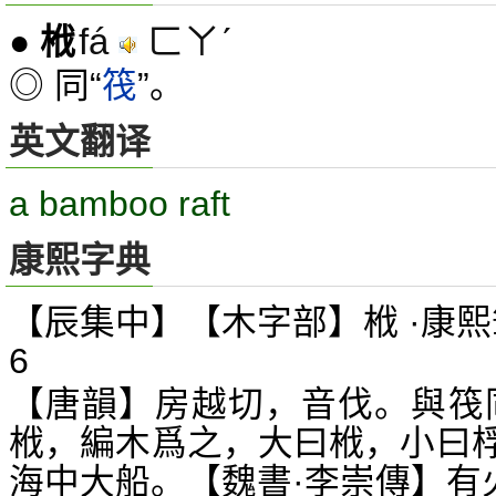
fá
ㄈㄚˊ
●
栰
◎ 同“
筏
”。
英文翻译
a bamboo raft
康熙字典
【辰集中】【木字部】栰 ·康熙
6
【唐韻】房越切，音伐。與筏
栰，編木爲之，大曰栰，小曰
海中大船。【魏書·李崇傳】有