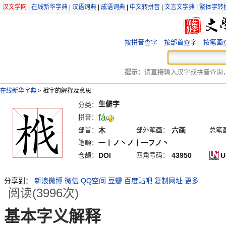
汉文学网
|
在线新华字典
|
汉语词典
|
成语词典
|
中文转拼音
|
文言文字典
|
繁体字转
按拼音查字
按部首查字
按笔画
提示：
请直接输入汉字或拼音查询，例
在线新华字典
>
栰字的解释及意思
生僻字
分类：
fá
拼音：
部首：
木
部外笔画：
六画
总笔
笔顺：
一丨ノ丶ノ丨一フノ丶
仓颉：
DOI
四角号码：
43950
U
分享到：
新浪微博
微信
QQ空间
豆瓣
百度贴吧
复制网址
更多
阅读(3996次)
基本字义解释