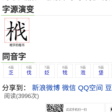
字源演变
栰字的楷书
同音字
4画
6画
7画
8画
9画
9画
乏
伐
姂
牫
浌
垡
分享到：
新浪微博
微信
QQ空间
豆
阅读(3996次)
试试手机扫一扫