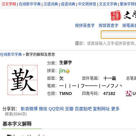
汉文学网
|
在线新华字典
|
汉语词典
|
成语词典
|
中文转拼音
|
文言文字典
|
繁体字转
按拼音查字
按部首查字
按笔画
提示：
请直接输入汉字或拼音查询，例
在线新华字典
>
歏字的解释及意思
生僻字
分类：
jìn
拼音：
部首：
欠
部外笔画：
十一画
总笔
笔顺：
一丨丨一丨フ一一一丨一ノフノ丶
仓颉：
TMNO
四角号码：
47182
U
分享到：
新浪微博
微信
QQ空间
豆瓣
百度贴吧
复制网址
更多
阅读(3594次)
基本字义解释