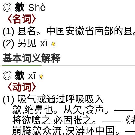
Shè
◎
歙
〈名词〉
(1) 县名。中国安徽省南部的
xī
(2) 另见
基本词义解释
xī
◎
歙
〈动词〉
(1) 吸气或通过呼吸吸入
歙,缩鼻也。从欠,翕声。—
将欲噏之,必固张之。——《
崩腾歙众流,泱漭环中国。