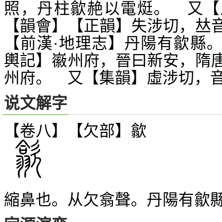
照，丹柱歙赩以電烶。 又【
【韻會】【正韻】失涉切，
𠀤
【前漢·地理志】丹陽有歙縣
輿記】
州府，晉曰新安，隋
𡽪
州府。 又【集韻】虛涉切，
说文解字
【卷八】【欠部】
歙
縮鼻也。从欠翕聲。丹陽有歙