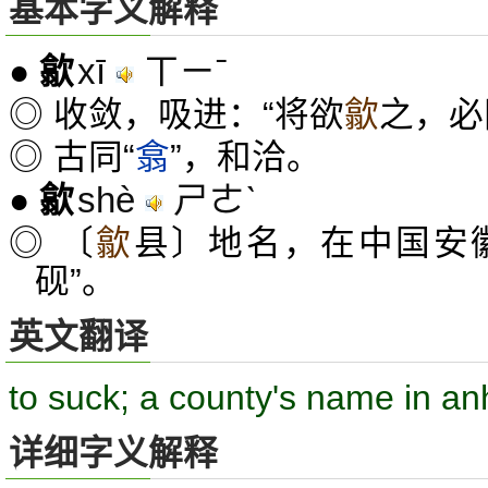
基本字义解释
xī
ㄒㄧˉ
●
歙
◎ 收敛，吸进：“将欲
歙
之，必
◎ 古同“
翕
”，和洽。
shè
ㄕㄜˋ
●
歙
◎ 〔
歙
县〕地名，在中国安徽
砚”。
英文翻译
to suck; a county's name in an
详细字义解释