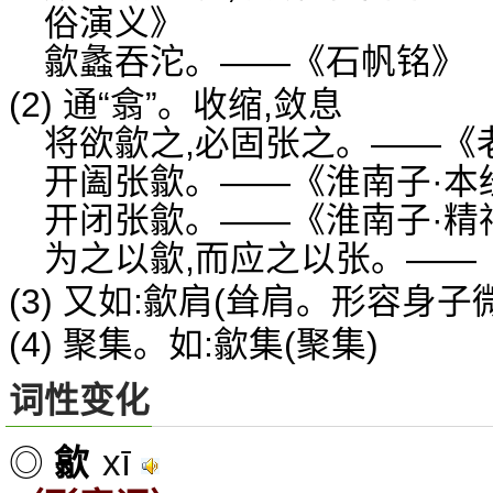
俗演义》
歙蠡吞沱。——《石帆铭》
(2) 通“翕”。收缩,敛息
将欲歙之,必固张之。——《
开阖张歙。——《淮南子·本
开闭张歙。——《淮南子·精
为之以歙,而应之以张。——
(3) 又如:歙肩(耸肩。形容身
(4) 聚集。如:歙集(聚集)
词性变化
xī
◎
歙