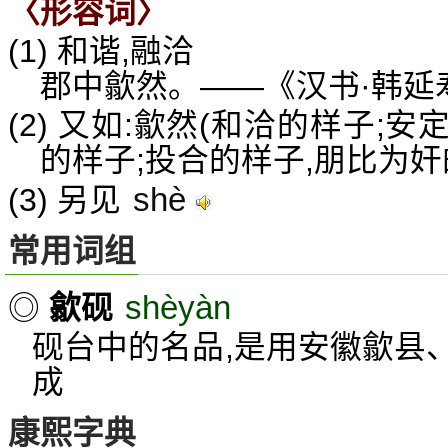
〈形容词〉
(1) 和谐,融洽
郡中歙然。——《汉书·韩延
(2) 又如:歙然(和洽的样子;安
的样子;投合的样子,朋比为奸
shè
(3) 另见
常用词组
shèyàn
◎
歙砚
砚台中的名品,是用安徽歙县
成
康熙字典