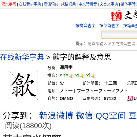
汉文学网
|
在线新华字典
|
汉语词典
|
成语词典
|
中文转拼音
|
文言文字典
|
繁体字转
按拼音查字
按部首查字
按笔画
提示：
请直接输入汉字或拼音查询，例
在线新华字典
>
歙字的解释及意思
通用字
分类：
shè
xī
xì
拼音：
部首：
欠
部外笔画：
十二画
总笔
笔顺：
ノ丶一丨フ一フ丶一フ丶一ノフノ丶
仓颉：
OMNO
四角号码：
87182
U
分享到：
新浪微博
微信
QQ空间
豆
阅读(18800次)