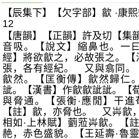
【辰集下】【欠字部】歙 ·康熙
12
【唐韻】【正韻】許及切【集
音吸。【說文】縮鼻也。一曰
經】將欲歙之，必故張之。【
張，各有經紀。 又與翕同。
歙然。【匡衡傳】歙然歸仁。
訿。【漢書】作歙歙訿訿。【
與脅通。【張衡·應閒】干進
【註】歙，亦脅也。 又芔歙
相如·上林賦】藰蒞芔歙。【
赩，赤色盛貌。【王延壽·魯