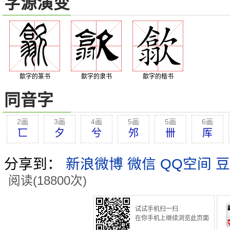
字源演变
歙字的篆书
歙字的隶书
歙字的楷书
同音字
2画
3画
4画
5画
5画
6画
匸
夕
兮
邜
卌
厍
分享到：
新浪微博
微信
QQ空间
豆
阅读(18800次)
试试手机扫一扫
在你手机上继续浏览此页面