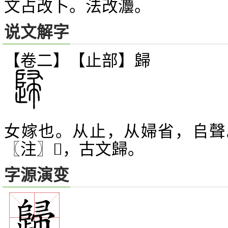
文占改卜。法改灋。
说文解字
【卷二】【止部】
歸
女嫁也。从止，从婦省，
聲
𠂤
〖注〗
，古文歸。
𤾤
字源演变