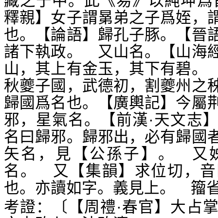
藏之于中。此《易》以純坤爲
釋親】女子謂晜弟之子爲姪，
也。【論語】歸孔子豚。【晉
諸下執政。 又山名。【山海
山，其上有金玉，其下有碧。
秋夔子國，武德初，割夔州之
歸國爲名也。【廣輿記】今屬
邪，星氣名。【前漢·天文志
名曰歸邪。歸邪出，必有歸國
矢名，見【公孫子】。 又
名。 又【集韻】求位切，音
也。亦讀如字。義見上。 籀
考證：〔【周禮·春官】大占