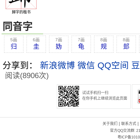
歸字的楷书
同音字
5画
6画
7画
7画
8画
8画
归
圭
妫
龟
规
邽
分享到：
新浪微博
微信
QQ空间
豆
阅读(8906次)
试试手机扫一扫
在你手机上继续浏览此页面
|
|
关于我们
联系方式
官方QQ交流群:
2
粤ICP备1010