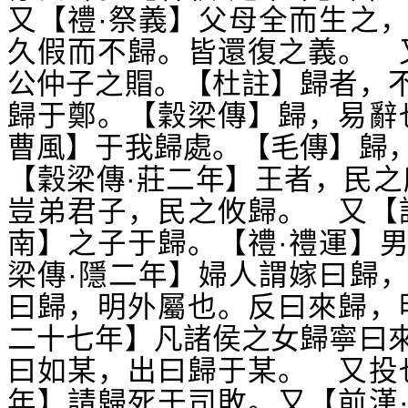
又【禮·祭義】父母全而生之
久假而不歸。皆還復之義。 
公仲子之賵。【杜註】歸者，
歸于鄭。【穀梁傳】歸，易辭
曹風】于我歸處。【毛傳】歸
【穀梁傳·莊二年】王者，民之
豈弟君子，民之攸歸。 又【
南】之子于歸。【禮·禮運】
梁傳·隱二年】婦人謂嫁曰歸
曰歸，明外屬也。反曰來歸，
二十七年】凡諸侯之女歸寧曰
曰如某，出曰歸于某。 又投
年】請歸死于司敗。又【前漢