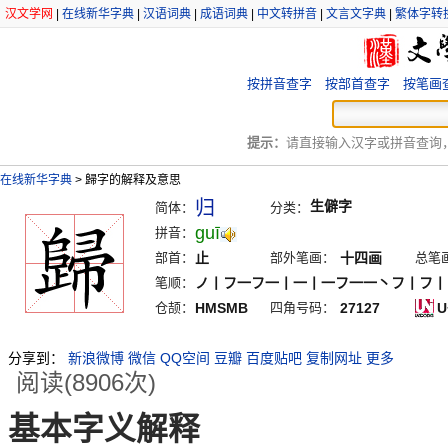
汉文学网
|
在线新华字典
|
汉语词典
|
成语词典
|
中文转拼音
|
文言文字典
|
繁体字转
按拼音查字
按部首查字
按笔画
提示：
请直接输入汉字或拼音查询，例
在线新华字典
>
歸字的解释及意思
归
生僻字
简体：
分类：
guī
拼音：
部首：
止
部外笔画：
十四画
总笔
笔顺：
ノ丨フ一フ一丨一丨一フ一一丶フ丨フ丨
仓颉：
HMSMB
四角号码：
27127
U
分享到：
新浪微博
微信
QQ空间
豆瓣
百度贴吧
复制网址
更多
阅读(8906次)
基本字义解释