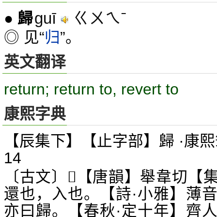
guī
ㄍㄨㄟˉ
●
歸
◎ 见“
归
”。
英文翻译
return; return to, revert to
康熙字典
【辰集下】【止字部】歸 ·康熙
14
〔古文〕
【唐韻】舉韋切【
𤾤
還也，入也。【詩·小雅】薄
亦曰歸。【春秋·定十年】齊