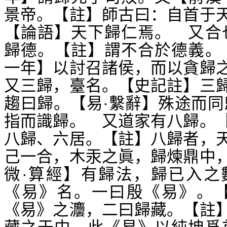
景帝。【註】師古曰：自首于
【論語】天下歸仁焉。 又合
歸德。【註】謂不合於德義。
一年】以討召諸侯，而以貪歸
又三歸，臺名。【史記註】三
趨曰歸。【易·繫辭】殊途而同
指而識歸。 又道家有八歸。
八歸、六居。【註】八歸者，
己一合，木汞之眞，歸煉鼎中
微·算經】有歸法，歸已入之
《易》名。一曰殷《易》。【
《易》之灋，二曰歸藏。【註