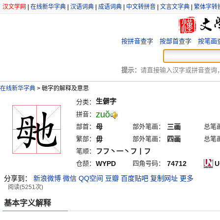
汉文学网
|
在线新华字典
|
汉语词典
|
成语词典
|
中文转拼音
|
文言文字典
|
繁体字转
按拼音查字
按部首查字
按笔画
提示：
请直接输入汉字或拼音查询，例
在线新华字典
>
毑字的解释及意思
生僻字
分类：
zuŏ
拼音：
部首：
母
部外笔画：
三画
总笔
繁部：
毋
部外笔画：
四画
总笔
笔顺：
フフ丶一丶フ丨フ
仓颉：
WYPD
四角号码：
74712
U
分享到：
新浪微博
微信
QQ空间
豆瓣
百度贴吧
复制网址
更多
阅读(5251次)
基本字义解释