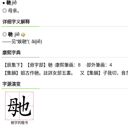
jiě
●
毑
◎ 母亲。
详细字义解释
jiě
◎
毑
āijiě
——见“娭毑”(
)
康熙字典
【辰集下】【毋字部】毑 ·康熙筆画：8 ·部外筆画：4
【集韻】姐古作毑。註詳女部五畫。 又【集韻】子我切，音
字源演变
毑字的楷书