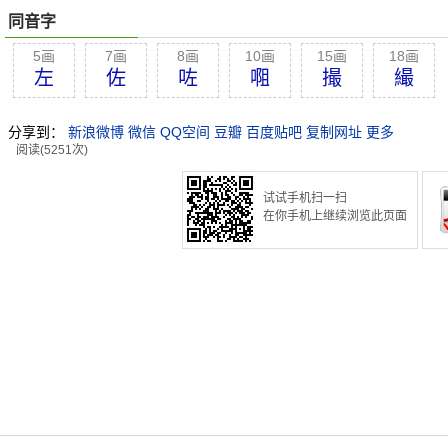
同音字
5画
7画
8画
10画
15画
18画
左
佐
咗
唨
撮
繓
分享到：
新浪微博
微信
QQ空间
豆瓣
百度贴吧
复制网址
更多
阅读(5251次)
试试手机扫一扫
在你手机上继续浏览此页面