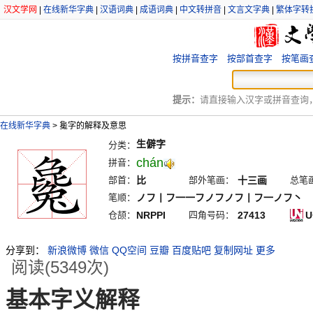
汉文学网
|
在线新华字典
|
汉语词典
|
成语词典
|
中文转拼音
|
文言文字典
|
繁体字转
按拼音查字
按部首查字
按笔画
提示：
请直接输入汉字或拼音查询，例
在线新华字典
>
毚字的解释及意思
生僻字
分类：
chán
拼音：
部首：
比
部外笔画：
十三画
总笔
笔顺：
ノフ丨フ一一フノフノフ丨フ一ノフ丶
仓颉：
NRPPI
四角号码：
27413
U
分享到：
新浪微博
微信
QQ空间
豆瓣
百度贴吧
复制网址
更多
阅读(5349次)
基本字义解释