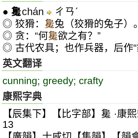
chán
ㄔㄢˊ
●
毚
◎ 狡猾：
毚
兔（狡猾的兔子）
◎ 贪：“何
毚
欲之有？”
◎ 古代农具；也作兵器，后作“
英文翻译
cunning; greedy; crafty
康熙字典
【辰集下】【比字部】毚 ·康熙
13
【廣韻】士咸切【集韻】【韻