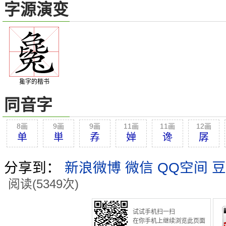
字源演变
毚字的楷书
同音字
8画
9画
9画
11画
11画
12画
单
単
孨
婵
谗
孱
分享到：
新浪微博
微信
QQ空间
豆
阅读(5349次)
试试手机扫一扫
在你手机上继续浏览此页面