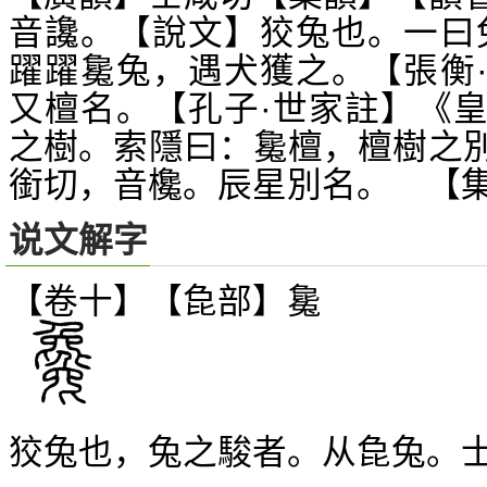
音讒。【說文】狡兔也。一曰
躍躍毚兔，遇犬獲之。【張衡
又檀名。【孔子·世家註】《
之樹。索隱曰：毚檀，檀樹之
銜切，音欃。辰星別名。 【
说文解字
【卷十】【
部】
毚
㲋
狡兔也，兔之駿者。从
兔。
㲋