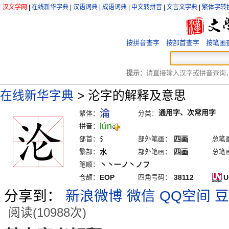
汉文学网
|
在线新华字典
|
汉语词典
|
成语词典
|
中文转拼音
|
文言文字典
|
繁体字转
按拼音查字
按部首查字
按笔画
提示：
请直接输入汉字或拼音查询，例
在线新华字典
>
沦字的解释及意思
淪
通用字、次常用字
繁体：
分类：
lún
拼音：
部首：
氵
部外笔画：
四画
总笔
繁部：
水
部外笔画：
四画
总笔
笔顺：
丶丶一ノ丶ノフ
仓颉：
EOP
四角号码：
38112
U
分享到：
新浪微博
微信
QQ空间
豆
阅读(10988次)