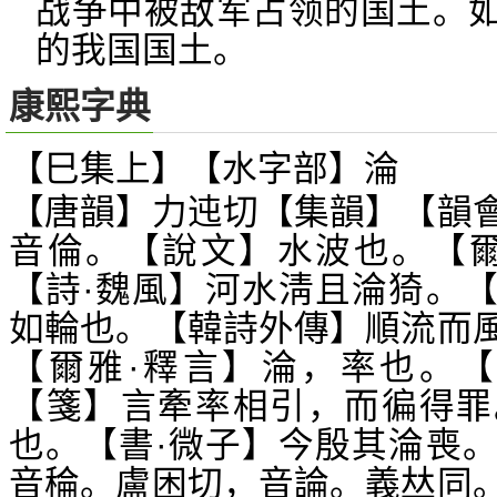
战争中被敌军占领的国土。
的我国国土。
康熙字典
【巳集上】【水字部】淪
【唐韻】力迍切【集韻】【韻
音倫。【說文】水波也。【爾
【詩·魏風】河水淸且淪猗。
如輪也。【韓詩外傳】順流而
【爾雅·釋言】淪，率也。【
【箋】言牽率相引，而徧得罪
也。【書·微子】今殷其淪喪
音稐。盧困切，音論。義
同
𠀤