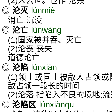
(2)人去世。也作“沦殁”
lúnmiè
◎
沦灭
消亡;沉没
lúnwáng
◎
沦亡
(1)国家被并吞、灭亡
(2)沦丧;丧失
道德沦亡
lúnxiàn
◎
沦陷
(1)领土或国土被敌人占领
敌占领一段长的时间
(2)沦落,指陷入不良的境地;流
lúnxiànqū
◎
沦陷区