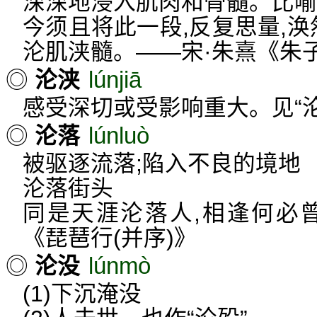
深深地浸入肌肉和骨髓。比
今须且将此一段,反复思量,涣
沦肌浃髓。——宋·朱熹《朱
lúnjiā
◎
沦浃
感受深切或受影响重大。见“沦
lúnluò
◎
沦落
被驱逐流落;陷入不良的境地
沦落街头
同是天涯沦落人,相逢何必
《琵琶行(并序)》
lúnmò
◎
沦没
(1)下沉淹没