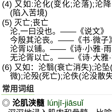
(4) 又如:沦化(变化;沦落);沦
(陷入苦境)
(5) 灭亡;丧亡
沦,一曰没也。——《说文》
今殷其沦丧。——《书·微子
沦胥以铺。——《诗·小雅·
无沦胥以亡。——《诗·大雅
(6) 又如：沦翳(衰亡消失);沦坠
微);沦殁(死亡);沦佚(沦没散失
常用词组
lúnjī-jiāsuǐ
◎
沦肌浃髓