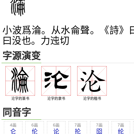
小波爲淪。从水侖聲。《詩》曰
曰没也。力迍切
字源演变
沦字的篆书
沦字的隶书
沦字的楷书
同音字
4画
6画
6画
7画
7画
7画
仑
伦
论
抡
囵
纶