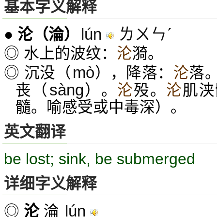
基本字义解释
lún
ㄌㄨㄣˊ
●
沦
（淪）
◎ 水上的波纹：
沦
漪。
mò
◎ 沉没（
），降落：
沦
落
sàng
丧（
）。
沦
殁。
沦
肌浃
髓。喻感受或中毒深）。
英文翻译
be lost; sink, be submerged
详细字义解释
lún
◎
沦
淪