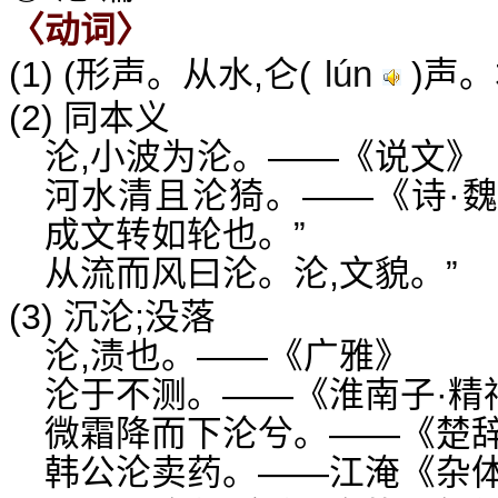
〈动词〉
lún
(1) (形声。从水,仑(
)声。
(2) 同本义
沦,小波为沦。——《说文》
河水清且沦猗。——《诗·魏
成文转如轮也。”
从流而风曰沦。沦,文貌。”
(3) 沉沦;没落
沦,渍也。——《广雅》
沦于不测。——《淮南子·精神
微霜降而下沦兮。——《楚辞
韩公沦卖药。——江淹《杂