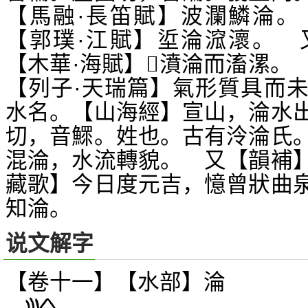
【馬融·長笛賦】波瀾鱗淪。
【郭璞·江賦】垽淪溛瀤。 
【木華·海賦】
濆淪而滀漯。
𣽴
【列子·天瑞篇】氣形質具而
水名。【山海經】宣山，淪水
切，音鰥。姓也。古有泠淪氏
混淪，水流轉貌。 又【韻補
藏歌】今日度元吉，憶曾狀曲
知淪。
说文解字
【卷十一】【水部】
淪