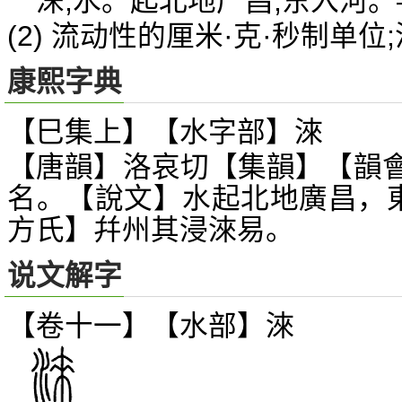
涞,水。起北地广昌,东入河
(2) 流动性的厘米·克·秒制单位
康熙字典
【巳集上】【水字部】淶
【唐韻】洛哀切【集韻】【韻
名。【說文】水起北地廣昌，東
方氏】幷州其浸淶易。
说文解字
【卷十一】【水部】
淶