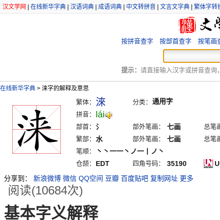
汉文学网
|
在线新华字典
|
汉语词典
|
成语词典
|
中文转拼音
|
文言文字典
|
繁体字转
按拼音查字
按部首查字
按笔画
提示：
请直接输入汉字或拼音查询，例
在线新华字典
>
涞字的解释及意思
淶
通用字
繁体：
分类：
lái
拼音：
部首：
氵
部外笔画：
七画
总笔
繁部：
水
部外笔画：
七画
总笔
笔顺：
丶丶一一丶ノ一丨ノ丶
仓颉：
EDT
四角号码：
35190
U
分享到：
新浪微博
微信
QQ空间
豆瓣
百度贴吧
复制网址
更多
阅读(10684次)
基本字义解释