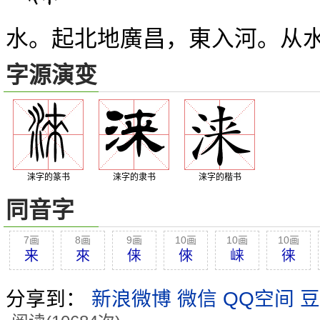
水。起北地廣昌，東入河。从
字源演变
涞字的篆书
涞字的隶书
涞字的楷书
同音字
7画
8画
9画
10画
10画
10画
来
來
俫
倈
崃
徕
分享到：
新浪微博
微信
QQ空间
豆