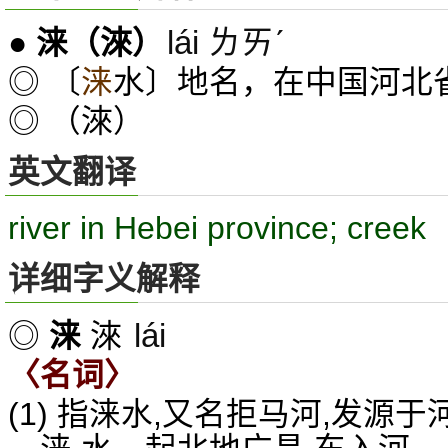
lái ㄌㄞˊ
●
涞
（淶）
◎ 〔
涞
水〕地名，在中国河北
◎ （淶）
英文翻译
river in Hebei province; creek
详细字义解释
lái
◎
涞
淶
〈名词〉
(1) 指涞水,又名拒马河,发源