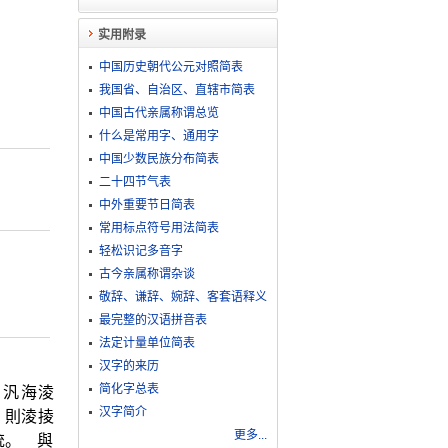
实用附录
中国历史朝代公元对照简表
我国省、自治区、直辖市简表
中国古代亲属称谓总览
什么是常用字、通用字
中国少数民族分布简表
二十四节气表
中外重要节日简表
常用标点符号用法简表
轻松识记多音字
古今亲属称谓杂谈
敬​辞​、​谦​辞​、​婉​辞​、​客​套​语​释​义
最完整的汉语拼音表
法定计量单位简表
汉字的来历
简化字总表
】汎海淩
汉字简介
，則淩掕
更多...
統。 與