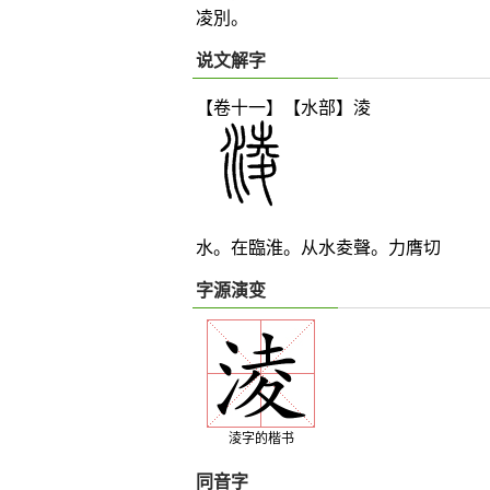
凌別。
说文解字
【卷十一】【水部】
淩
水。在臨淮。从水夌聲。力膺切
字源演变
淩字的楷书
同音字