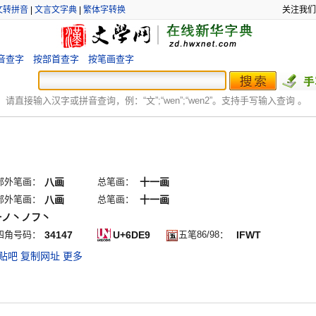
文转拼音
|
文言文字典
|
繁体字转换
关注我们
音查字
按部首查字
按笔画查字
：
请直接输入汉字或拼音查询，例：“文”;“
wen
”;“
wen2
”。支持手写输入查询 。
部外笔画：
八画
总笔画：
十一画
部外笔画：
八画
总笔画：
十一画
一ノ丶ノフ丶
四角号码：
34147
U+6DE9
五笔86/98：
IFWT
贴吧
复制网址
更多