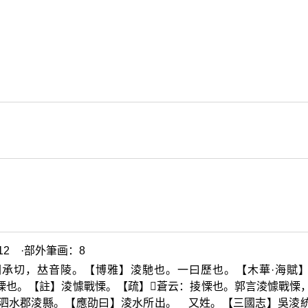
2 ·部外筆画：8
閭承切，
𠀤
音陵。【博雅】淩馳也。一曰歷也。【木華·海賦
慄也。【註】淩懅戰慄。【疏】
𡌨
蒼云：掕慄也。郭言淩懅戰慄
】泗水郡淩縣。【應劭曰】淩水所出。 又姓。【三國志】吳淩