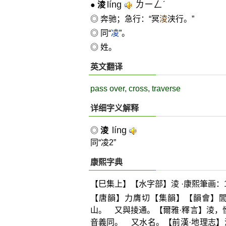
líng
ㄌㄧㄥˊ
●
淩
◎ 奔驰；急行：“冥
淩
浃行。”
◎ 同“
凌
”。
◎ 姓。
英文翻译
pass over, cross, traverse
详细字义解释
líng
◎
淩
同“凌2”
康熙字典
【巳集上】【水字部】淩 ·康熙筆画：1
【唐韻】力膺切【集韻】【韻會】
山。 又與掕通。【爾雅·釋言】淩，
音義同。 又水名。【前漢·地理志