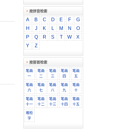
按拼音检索
A
B
C
D
E
F
G
H
J
K
L
M
N
O
P
Q
R
S
T
W
X
Y
Z
按部首检索
笔画
笔画
笔画
笔画
笔画
一
二
三
四
五
笔画
笔画
笔画
笔画
笔画
六
七
八
九
十
笔画
笔画
笔画
笔画
笔画
十一
十二
十三
十四
十五
难检
字