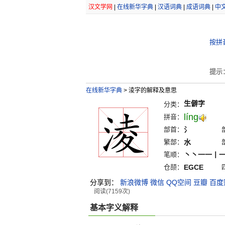
汉文学网
|
在线新华字典
|
汉语词典
|
成语词典
|
中
按拼
提示
在线新华字典
>
淩字的解释及意思
生僻字
分类：
líng
拼音：
部首：
氵
繁部：
水
笔顺：
丶丶一一丨
仓颉：
EGCE
分享到：
新浪微博
微信
QQ空间
豆瓣
百度
阅读(7159次)
基本字义解释