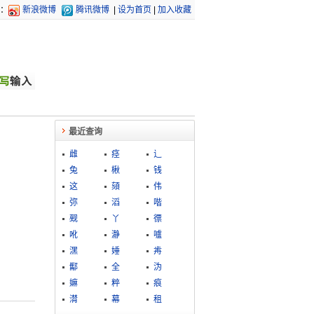
：
新浪微博
腾讯微博
|
设为首页
|
加入收藏
最近查询
雌
痉
辶
兔
楸
钱
这
頦
伟
弥
滔
喈
觋
丫
徱
吪
瀞
嚧
潶
娷
歬
酅
全
沩
嫲
粹
痕
潸
幕
租