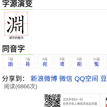
字源演变
淵字的楷书
同音字
7画
7画
8画
8画
9画
10画
囦
肙
宛
鸢
剈
冤
分享到：
新浪微博
微信
QQ空间
豆
阅读(6866次)
试试手机扫一扫
在你手机上继续浏览此页面