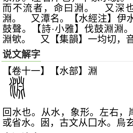
而不流者，命曰淵。 又深也
淵。 又潭名。【水經注】伊
鼓聲。【詩·小雅】伐鼓淵淵
淵
。 又【集韻】一均切，
㰬
说文解字
【卷十一】【水部】
淵
回水也。从水，象形。左右，
或省水。囦，古文从囗水。烏