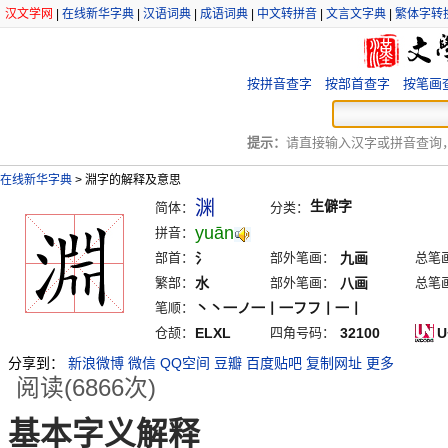
汉文学网
|
在线新华字典
|
汉语词典
|
成语词典
|
中文转拼音
|
文言文字典
|
繁体字转
按拼音查字
按部首查字
按笔画
提示：
请直接输入汉字或拼音查询，例
在线新华字典
>
淵字的解释及意思
渊
生僻字
简体：
分类：
yuān
拼音：
部首：
氵
部外笔画：
九画
总笔
繁部：
水
部外笔画：
八画
总笔
笔顺：
丶丶一ノ一丨一フフ丨一丨
仓颉：
ELXL
四角号码：
32100
U
分享到：
新浪微博
微信
QQ空间
豆瓣
百度贴吧
复制网址
更多
阅读(6866次)
基本字义解释