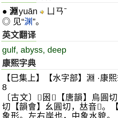
yuān
ㄩㄢˉ
●
淵
◎ 见“
渊
”。
英文翻译
gulf, abyss, deep
康熙字典
【巳集上】【水字部】淵 ·康熙
8
〔古文〕
囦
【唐韻】烏圓切
𣶒
𠝃
切【韻會】幺圓切，
音
。
𠀤
𢏮
象形。左右岸也，中象水貌。