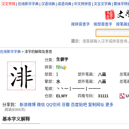
汉文学网
|
在线新华字典
|
汉语词典
|
成语词典
|
中文转拼音
|
文言文字典
|
繁体字转
按拼音查字
按部首查字
按笔画
提示：
请直接输入汉字或拼音查询，例
在线新华字典
>
渄字的解释及意思
生僻字
分类：
fēi
拼音：
部首：
氵
部外笔画：
八画
总笔
繁部：
水
部外笔画：
八画
总笔
笔顺：
丶丶一丨一一一丨一一一
仓颉：
ELMY
四角号码：
31111
U
分享到：
新浪微博
微信
QQ空间
豆瓣
百度贴吧
复制网址
更多
阅读(8304次)
基本字义解释