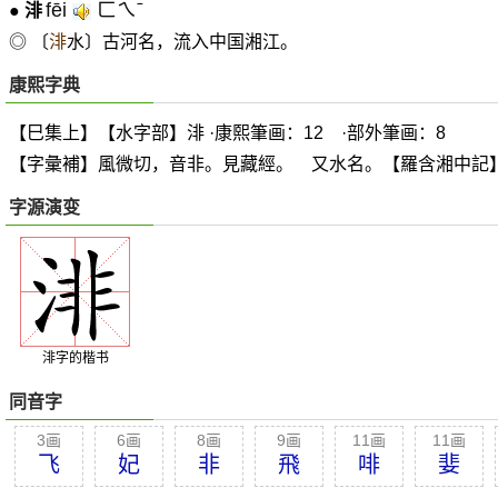
fēi
ㄈㄟˉ
●
渄
◎ 〔
渄
水〕古河名，流入中国湘江。
康熙字典
【巳集上】【水字部】渄 ·康熙筆画：12 ·部外筆画：8
【字彙補】風微切，音非。見藏經。 又水名。【羅含湘中記
字源演变
渄字的楷书
同音字
3画
6画
8画
9画
11画
11画
飞
妃
非
飛
啡
婓