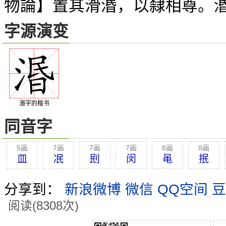
物論】置其滑湣，以隸相尊。
字源演变
湣字的楷书
同音字
5画
7画
7画
7画
8画
8画
皿
冺
刡
闵
黾
抿
分享到：
新浪微博
微信
QQ空间
豆
阅读(8308次)