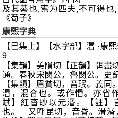
及其綦也,索为匹夫,不可得也
《荀子》
康熙字典
【巳集上】【水字部】湣 ·康熙
9
【集韻】美隕切【正韻】弭盡
通。春秋宋閔公，魯閔公。史
【集韻】眉貧切，音珉。義同
湣，混合也。或作惽。亦省作
賦】紅杳眇以元湣。【註】
也。 又呼昆切，音昏。滑湣