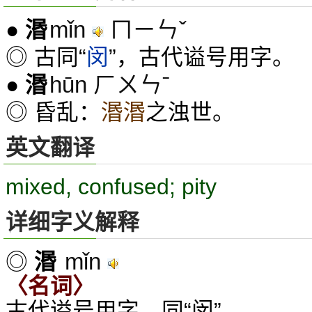
mǐn
ㄇㄧㄣˇ
●
湣
◎ 古同“
闵
”，古代谥号用字。
hūn ㄏㄨㄣˉ
●
湣
◎ 昏乱：
湣湣
之浊世。
英文翻译
mixed, confused; pity
详细字义解释
mǐn
◎
湣
〈名词〉
古代谥号用字。同“闵”