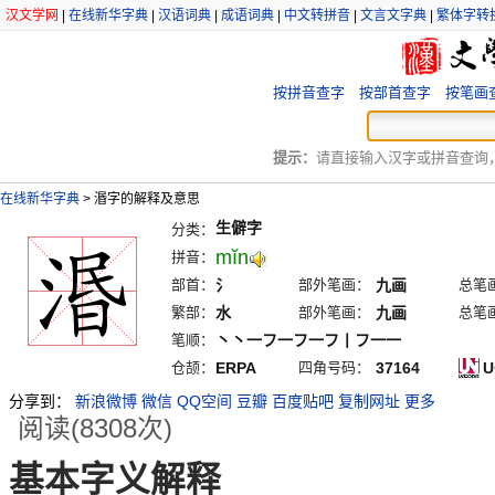
汉文学网
|
在线新华字典
|
汉语词典
|
成语词典
|
中文转拼音
|
文言文字典
|
繁体字转
按拼音查字
按部首查字
按笔画
提示：
请直接输入汉字或拼音查询，例
在线新华字典
>
湣字的解释及意思
生僻字
分类：
mĭn
拼音：
部首：
氵
部外笔画：
九画
总笔
繁部：
水
部外笔画：
九画
总笔
笔顺：
丶丶一フ一フ一フ丨フ一一
仓颉：
ERPA
四角号码：
37164
U
分享到：
新浪微博
微信
QQ空间
豆瓣
百度贴吧
复制网址
更多
阅读(8308次)
基本字义解释