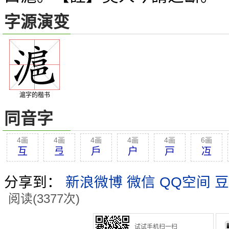
字源演变
滬字的楷书
同音字
4画
4画
4画
4画
4画
6画
互
弖
戶
户
戸
冱
分享到：
新浪微博
微信
QQ空间
豆
阅读(3377次)
试试手机扫一扫