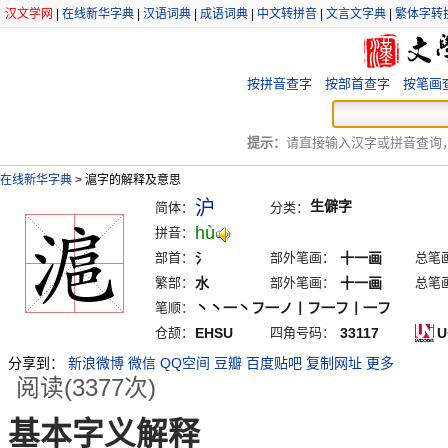
汉文学网
|
在线新华字典
|
汉语词典
|
成语词典
|
中文转拼音
|
文言文字典
|
繁体字转
按拼音查字
按部首查字
按笔画
提示：
请直接输入汉字或拼音查询，例
在线新华字典
>
滬字的解释及意思
沪
生僻字
简体：
分类：
hù
拼音：
部首：
氵
部外笔画：
十一画
总笔
繁部：
水
部外笔画：
十一画
总笔
笔顺：
丶丶一丶フ一ノ丨フ一フ丨一フ
仓颉：
EHSU
四角号码：
33117
U
分享到：
新浪微博
微信
QQ空间
豆瓣
百度贴吧
复制网址
更多
阅读(3377次)
基本字义解释