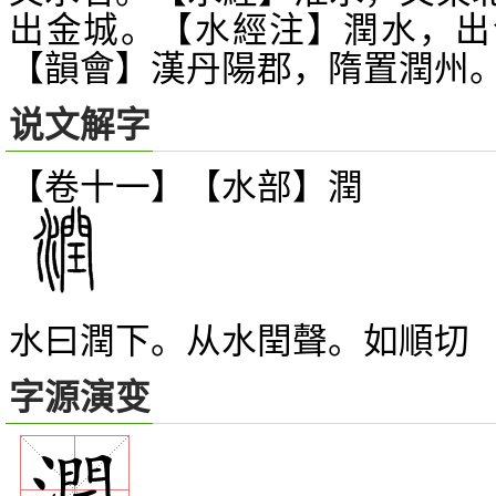
出金城。【水經注】潤水，出
【韻會】漢丹陽郡，隋置潤州
说文解字
【卷十一】【水部】
潤
水曰潤下。从水閏聲。如順切
字源演变