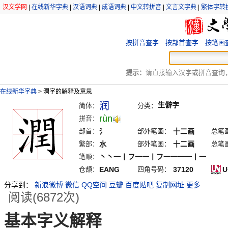
汉文学网
|
在线新华字典
|
汉语词典
|
成语词典
|
中文转拼音
|
文言文字典
|
繁体字转
按拼音查字
按部首查字
按笔画
提示：
请直接输入汉字或拼音查询，例
在线新华字典
>
潤字的解释及意思
润
生僻字
简体：
分类：
rùn
拼音：
部首：
氵
部外笔画：
十二画
总笔
繁部：
水
部外笔画：
十二画
总笔
笔顺：
丶丶一丨フ一一丨フ一一一一丨一
仓颉：
EANG
四角号码：
37120
U
分享到：
新浪微博
微信
QQ空间
豆瓣
百度贴吧
复制网址
更多
阅读(6872次)
基本字义解释