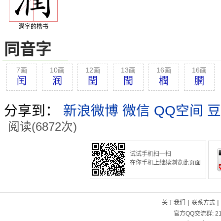
潤字的楷书
同音字
7画
10画
12画
13画
16画
16画
闰
润
閏
閠
橍
膶
分享到：
新浪微博
微信
QQ空间
豆
阅读(6872次)
试试手机扫一扫
在你手机上继续浏览此页面
|
|
关于我们
联系方式
官方QQ交流群:
2