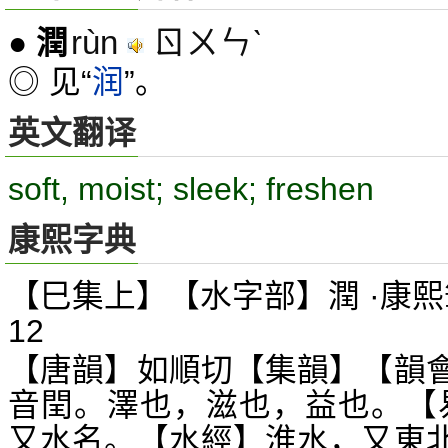
rùn
ㄖㄨㄣˋ
●
潤
◎ 见“
润
”。
英文翻译
soft, moist; sleek; freshen
康熙字典
【巳集上】【水字部】潤 ·康熙
12
【唐韻】如順切【集韻】【韻
音閏。澤也，滋也，益也。【
又水名。【水經】淮水，又東