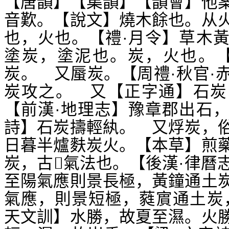
【唐韻】【集韻】【韻會】他
音歎。【說文】燒木餘也。从
也，火也。【禮·月令】草木
塗炭，塗泥也。炭，火也。【
炭。 又蜃炭。【周禮·秋官·
炭攻之。 又【正字通】石炭
【前漢·地理志】豫章郡出石
詩】石炭擣輕紈。 又烰炭，
日暮半爐麩炭火。【本草】煎
炭，古
氣法也。【後漢·律曆
𠋫
至陽氣應則景長極，黃鐘通土
氣應，則景短極，蕤賔通土炭
天文訓】水勝，故夏至濕。火