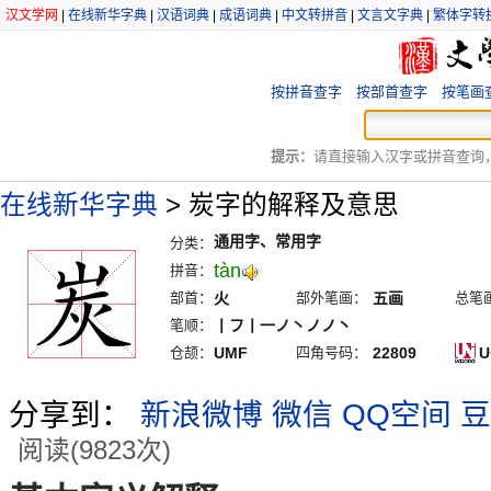
汉文学网
|
在线新华字典
|
汉语词典
|
成语词典
|
中文转拼音
|
文言文字典
|
繁体字转
按拼音查字
按部首查字
按笔画
提示：
请直接输入汉字或拼音查询，例
在线新华字典
>
炭字的解释及意思
通用字、常用字
分类：
tàn
拼音：
部首：
火
部外笔画：
五画
总笔
笔顺：
丨フ丨一ノ丶ノノ丶
仓颉：
UMF
四角号码：
22809
U
分享到：
新浪微博
微信
QQ空间
豆
阅读(9823次)