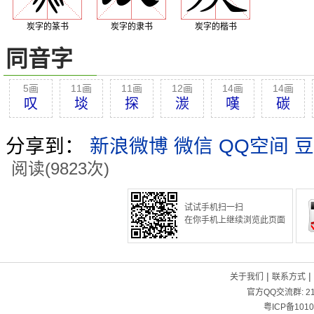
炭字的篆书
炭字的隶书
炭字的楷书
同音字
5画
11画
11画
12画
14画
14画
叹
埮
探
湠
嘆
碳
分享到：
新浪微博
微信
QQ空间
豆
阅读(9823次)
试试手机扫一扫
在你手机上继续浏览此页面
|
|
关于我们
联系方式
官方QQ交流群:
2
粤ICP备1010