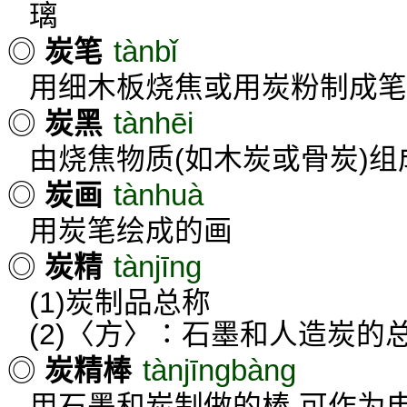
璃
tànbǐ
◎
炭笔
用细木板烧焦或用炭粉制成笔
tànhēi
◎
炭黑
由烧焦物质(如木炭或骨炭)
tànhuà
◎
炭画
用炭笔绘成的画
tànjīng
◎
炭精
(1)炭制品总称
(2)〈方〉∶石墨和人造炭的
tànjīngbàng
◎
炭精棒
用石墨和炭制做的棒,可作为