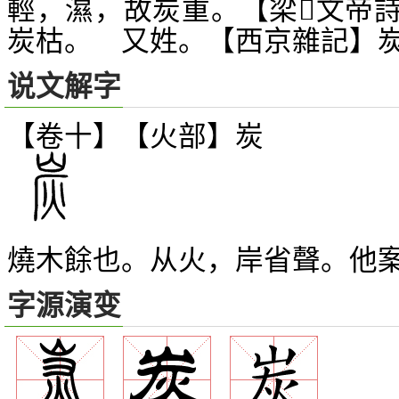
輕，濕，故炭重。【梁
文帝
𥳑
炭枯。 又姓。【西京雜記】
说文解字
【卷十】【火部】
炭
燒木餘也。从火，岸省聲。他
字源演变