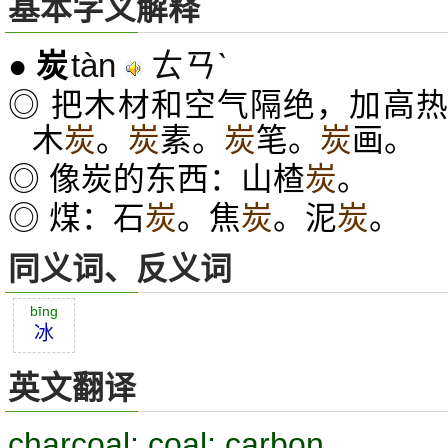
基本字义解释
tàn
ㄊㄢˋ
●
炭
◎ 把木材和空气隔绝，加高
木
炭
。
炭
素。
炭
笔。
炭
画。
◎ 像炭的东西：山楂
炭
。
◎ 煤：石
炭
。焦
炭
。泥
炭
。
同义词、反义词
bīng
冰
英文翻译
charcoal; coal; carbon