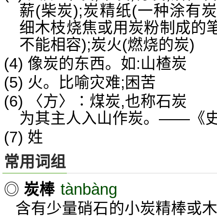
薪(柴炭);炭精纸(一种涂有
细木枝烧焦或用炭粉制成的笔
不能相容);炭火(燃烧的炭)
(4) 像炭的东西。如:山楂炭
(5) 火。比喻灾难;困苦
(6) 〈方〉∶煤炭,也称石炭
为其主人入山作炭。——《
(7) 姓
常用词组
tànbàng
◎
炭棒
含有少量硝石的小炭精棒或木