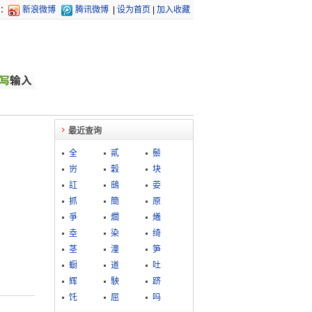
：
新浪微博
腾讯微博
|
设为首页
|
加入收藏
最近查询
全
貳
鬃
岃
穀
块
訌
鴟
荌
抓
簡
原
爭
爓
爔
坴
染
绮
茎
潼
笋
蟵
道
吐
辉
駚
跻
饦
屈
吗