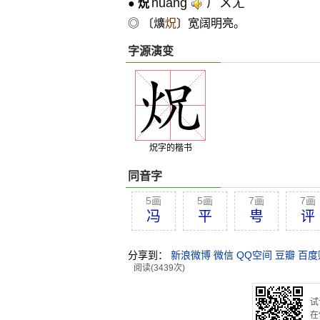
huǎng
ㄏㄨㄤˇ
●
炾
◎ 〔爌
炾
〕宽阔明亮。
字源演变
炾字的楷书
同音字
5画
5画
7画
7画
冯
平
甹
评
分享到：
新浪微博
微信
QQ空间
豆瓣
百度
阅读(3439次)
试
在