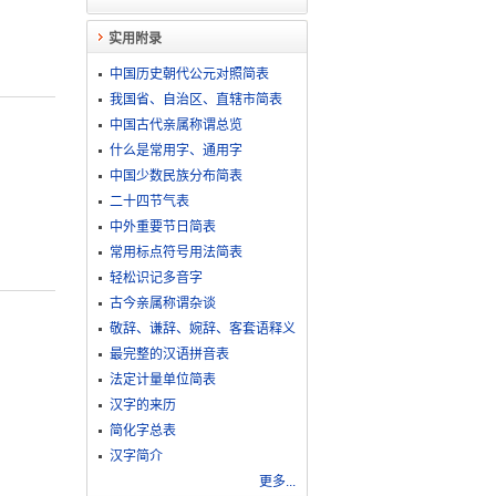
实用附录
中国历史朝代公元对照简表
我国省、自治区、直辖市简表
中国古代亲属称谓总览
什么是常用字、通用字
中国少数民族分布简表
二十四节气表
中外重要节日简表
常用标点符号用法简表
轻松识记多音字
古今亲属称谓杂谈
敬​辞​、​谦​辞​、​婉​辞​、​客​套​语​释​义
最完整的汉语拼音表
法定计量单位简表
汉字的来历
简化字总表
汉字简介
更多...