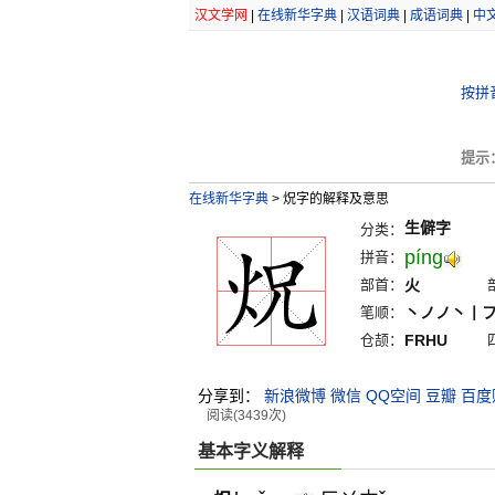
汉文学网
|
在线新华字典
|
汉语词典
|
成语词典
|
中
按拼
提示
在线新华字典
>
炾字的解释及意思
生僻字
分类：
píng
拼音：
部首：
火
笔顺：
丶ノノ丶丨
仓颉：
FRHU
分享到：
新浪微博
微信
QQ空间
豆瓣
百度
阅读(3439次)
基本字义解释