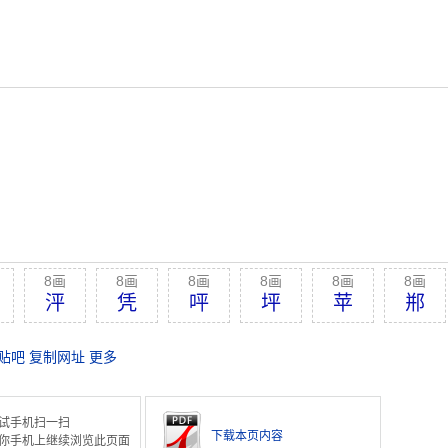
8画
8画
8画
8画
8画
8画
泙
凭
呯
坪
苹
郱
贴吧
复制网址
更多
试手机扫一扫
下载本页内容
你手机上继续浏览此页面