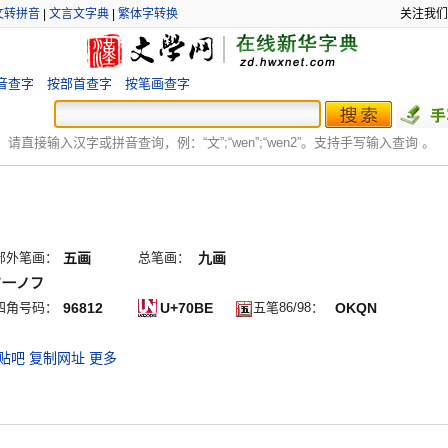
文转拼音
|
文言文字典
|
繁体字转换
关注我们
音查字
按部首查字
按笔画查字
：
请直接输入汉字或拼音查询，例：“文”;“
wen
”;“
wen2
”。支持手写输入查询 。
部外笔画：
五画
总笔画：
九画
フ一ノフ
四角号码：
96812
U+70BE
五笔86/98：
OKQN
贴吧
复制网址
更多