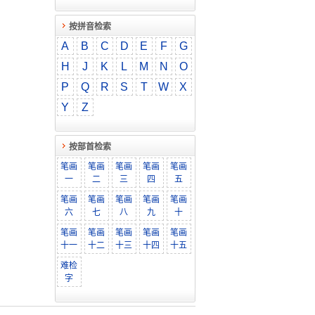
按拼音检索
A
B
C
D
E
F
G
H
J
K
L
M
N
O
P
Q
R
S
T
W
X
Y
Z
按部首检索
笔画
笔画
笔画
笔画
笔画
一
二
三
四
五
笔画
笔画
笔画
笔画
笔画
六
七
八
九
十
笔画
笔画
笔画
笔画
笔画
十一
十二
十三
十四
十五
难检
字