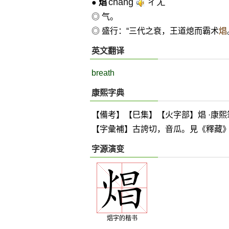
chàng
ㄔㄤˋ
●
焻
◎ 气。
◎ 盛行：“三代之衰，王道熄而霸术
焻
英文翻译
breath
康熙字典
【備考】【巳集】【火字部】焻 ·康熙
【字彙補】古誇切，音瓜。見《釋藏
字源演变
焻字的楷书