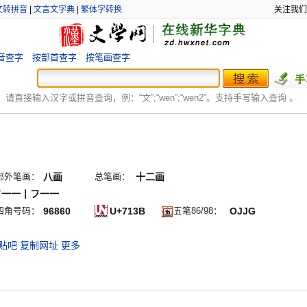
文转拼音
|
文言文字典
|
繁体字转换
关注我们
音查字
按部首查字
按笔画查字
：
请直接输入汉字或拼音查询，例：“文”;“
wen
”;“
wen2
”。支持手写输入查询 。
部外笔画：
八画
总笔画：
十二画
フ一一丨フ一一
四角号码：
96860
U+713B
五笔86/98：
OJJG
贴吧
复制网址
更多