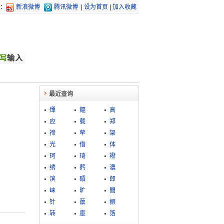
：
新浪微博
腾讯微博
|
设为首页
|
加入收藏
最近查询
燀
鍢
高
应
载
郑
禘
荦
架
光
借
体
珂
琦
襏
绣
麫
濃
滨
碽
郎
崃
旷
閸
针
蘌
撅
转
庫
箔