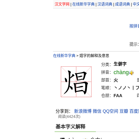
汉文学网
|
在线新华字典
|
汉语词典
|
成语词典
|
中
按拼
提示
在线新华字典
>
焻字的解释及意思
生僻字
分类：
chàng
拼音：
部首：
火
笔顺：
丶ノノ丶丨
仓颉：
FAA
分享到：
新浪微博
微信
QQ空间
豆瓣
百度
阅读(4424次)
基本字义解释