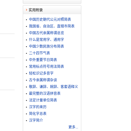
实用附录
中国历史朝代公元对照简表
我国省、自治区、直辖市简表
中国古代亲属称谓总览
什么是常用字、通用字
中国少数民族分布简表
二十四节气表
中外重要节日简表
常用标点符号用法简表
轻松识记多音字
古今亲属称谓杂谈
敬​辞​、​谦​辞​、​婉​辞​、​客​套​语​释​义
最完整的汉语拼音表
法定计量单位简表
汉字的来历
简化字总表
汉字简介
更多...