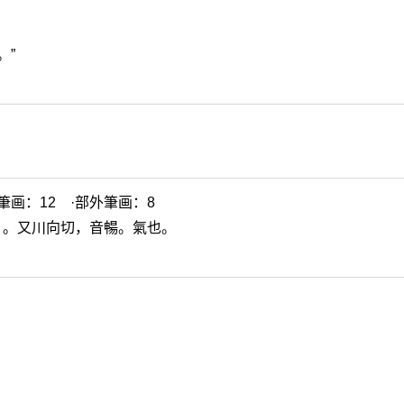
。”
筆画：12 ·部外筆画：8
》。又川向切，音暢。氣也。