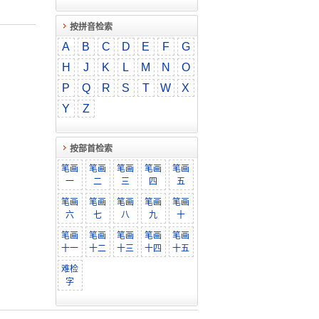
按拼音检索
A
B
C
D
E
F
G
H
J
K
L
M
N
O
P
Q
R
S
T
W
X
Y
Z
按部首检索
笔画
笔画
笔画
笔画
笔画
一
二
三
四
五
笔画
笔画
笔画
笔画
笔画
六
七
八
九
十
笔画
笔画
笔画
笔画
笔画
十一
十二
十三
十四
十五
难检
字