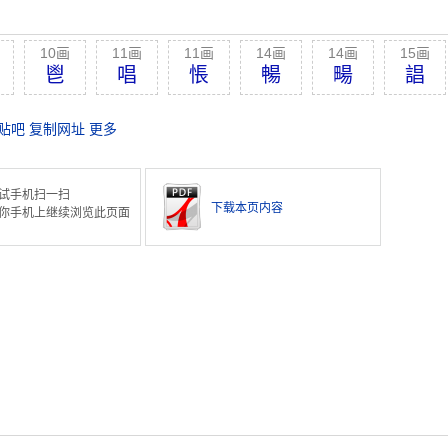
10画
11画
11画
14画
14画
15画
鬯
唱
悵
暢
畼
誯
贴吧
复制网址
更多
试手机扫一扫
下载本页内容
你手机上继续浏览此页面