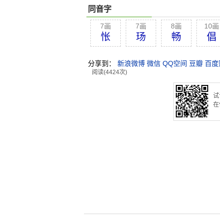
同音字
7画
7画
8画
10画
怅
玚
畅
倡
分享到：
新浪微博
微信
QQ空间
豆瓣
百度
阅读(4424次)
试
在