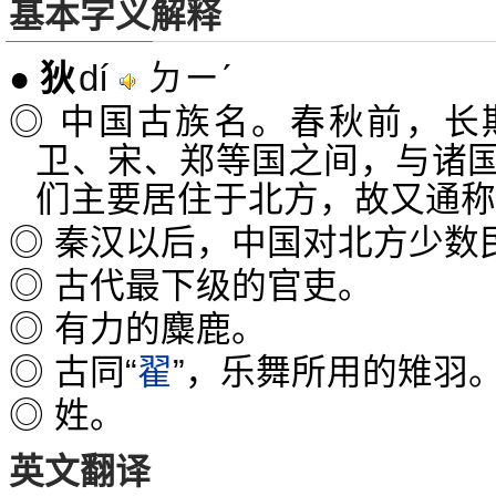
基本字义解释
dí
ㄉㄧˊ
●
狄
◎ 中国古族名。春秋前，长
卫、宋、郑等国之间，与诸
们主要居住于北方，故又通称“
◎ 秦汉以后，中国对北方少数
◎ 古代最下级的官吏。
◎ 有力的麋鹿。
◎ 古同“
翟
”，乐舞所用的雉羽
◎ 姓。
英文翻译