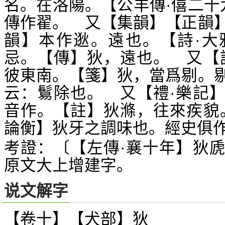
名。在洛陽。【公羊傳·僖二十
傳作翟。 又【集韻】【正韻
韻】本作逖。遠也。【詩·大
忌。【傳】狄，遠也。 又【
彼東南。【箋】狄，當爲剔。
云：鬄除也。 又【禮·樂記
音作。【註】狄滌，往來疾貌
論衡】狄牙之調味也。經史俱
考證：〔【左傳·襄十年】狄
原文大上增建字。
说文解字
【卷十】【犬部】
狄