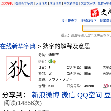
汉文学网
|
在线新华字典
|
汉语词典
|
成语词典
|
中文转拼音
|
文言文字典
|
繁体字转
按拼音查字
按部首查字
按笔画
提示：
请直接输入汉字或拼音查询，例
在线新华字典
>
狄字的解释及意思
通用字
分类：
dí
拼音：
部首：
犭
部外笔画：
四画
总笔
繁部：
犬
部外笔画：
四画
总笔
笔顺：
ノフノ丶ノノ丶
仓颉：
KHF
四角号码：
49280
U
分享到：
新浪微博
微信
QQ空间
豆
阅读(14856次)