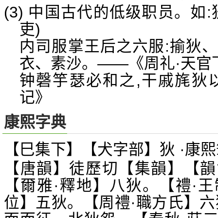
(3) 中国古代的低级职员。如
吏)
内司服掌王后之六服:揄狄
衣、素沙。——《周礼·天官
钟磬竽瑟必和之,干戚旄狄
记》
康熙字典
【巳集下】【犬字部】狄 ·康熙
【唐韻】徒歷切【集韻】【韻
【爾雅·釋地】八狄。【禮·
位】五狄。【周禮·職方氏】六