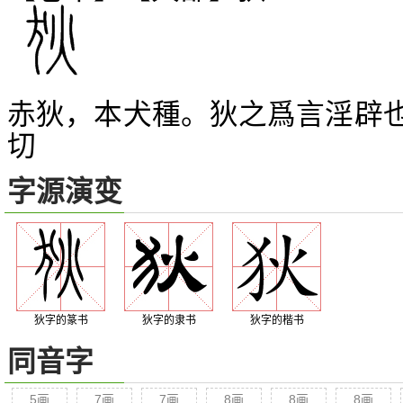
赤狄，本犬種。狄之爲言淫辟
切
字源演变
狄字的篆书
狄字的隶书
狄字的楷书
同音字
5画
7画
7画
8画
8画
8画