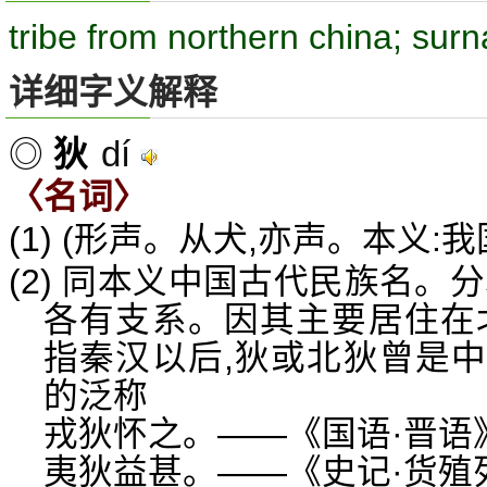
tribe from northern china; sur
详细字义解释
dí
◎
狄
〈名词〉
(1) (形声。从犬,亦声。本义
(2) 同本义中国古代民族名。
各有支系。因其主要居住在
指秦汉以后,狄或北狄曾是
的泛称
戎狄怀之。——《国语·晋语
夷狄益甚。——《史记·货殖