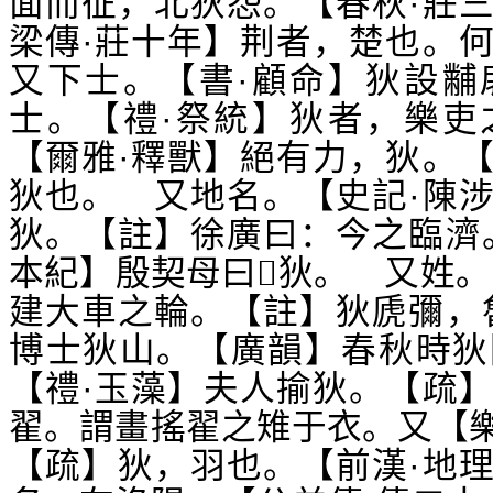
面而征，北狄怨。【春秋·莊
梁傳·莊十年】荆者，楚也。
又下士。【書·顧命】狄設黼
士。【禮·祭統】狄者，樂吏
【爾雅·釋獸】絕有力，狄。
狄也。 又地名。【史記·陳
狄。【註】徐廣曰：今之臨濟
本紀】殷契母曰
狄。 又姓。
𥳑
建大車之輪。【註】狄虒彌，
博士狄山。【廣韻】春秋時狄
【禮·玉藻】夫人揄狄。【疏
翟。謂畫搖翟之雉于衣。又【
【疏】狄，羽也。【前漢·地