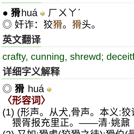
huá
ㄏㄨㄚˊ
●
猾
◎ 奸诈：狡
猾
。
猾
头。
英文翻译
crafty, cunning, shrewd; deceit
详细字义解释
huá
◎
猾
〈形容词〉
(1) (形声。从犬,骨声。本义:
猥胥报充里正。——清·姚鼐