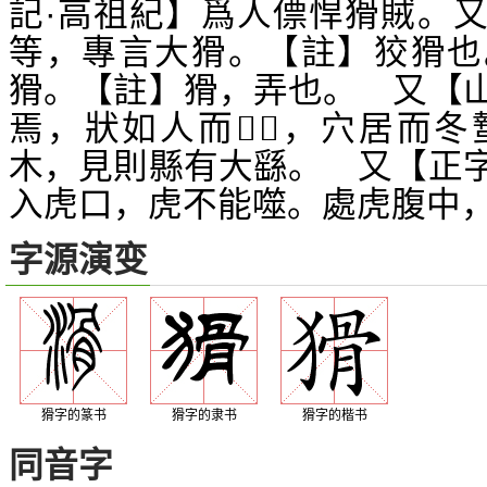
記·高祖紀】爲人僄悍猾賊。
等，專言大猾。【註】狡猾也
猾。【註】猾，弄也。 又【
焉，狀如人而
，穴居而冬
𥏰
𩯓
木，見則縣有大繇。 又【正
入虎口，虎不能噬。處虎腹中
字源演变
猾字的篆书
猾字的隶书
猾字的楷书
同音字