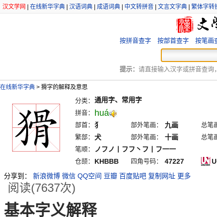
汉文学网
|
在线新华字典
|
汉语词典
|
成语词典
|
中文转拼音
|
文言文字典
|
繁体字转
按拼音查字
按部首查字
按笔画
提示：
请直接输入汉字或拼音查询，例
在线新华字典
>
猾字的解释及意思
通用字、常用字
分类：
huá
拼音：
部首：
犭
部外笔画：
九画
总笔
繁部：
犬
部外笔画：
十画
总笔
笔顺：
ノフノ丨フフ丶フ丨フ一一
仓颉：
KHBBB
四角号码：
47227
U
分享到：
新浪微博
微信
QQ空间
豆瓣
百度贴吧
复制网址
更多
阅读(7637次)
基本字义解释