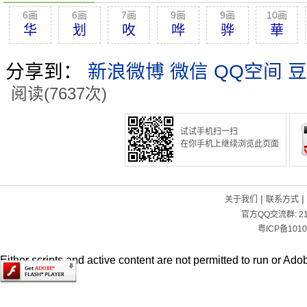
6画
6画
7画
9画
9画
10画
华
划
呚
哗
骅
華
分享到：
新浪微博
微信
QQ空间
豆
阅读(7637次)
试试手机扫一扫
在你手机上继续浏览此页面
|
|
关于我们
联系方式
官方QQ交流群:
2
粤ICP备1010
Either scripts and active content are not permitted to run or Adob