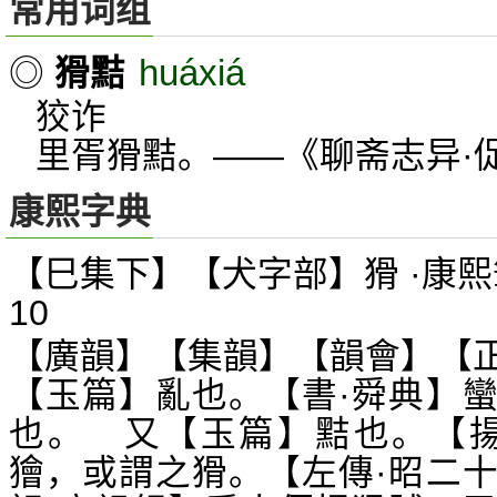
常用词组
huáxiá
◎
猾黠
狡诈
里胥猾黠。——《聊斋志异·
康熙字典
【巳集下】【犬字部】猾 ·康熙
10
【廣韻】【集韻】【韻會】【
【玉篇】亂也。【書·舜典】
也。 又【玉篇】黠也。【揚
獪，或謂之猾。【左傳·昭二