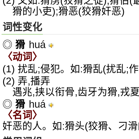
(2) 又如:猾虏(狡猾之徒);猾伯
猾的小吏);猾恶(狡猾奸恶)
词性变化
huá
◎
猾
〈动词〉
(1) 扰乱;侵犯。如:猾乱(扰乱;
(2) 弄,播弄
遇兆,挟以衔骨,齿牙为猾,戎
huá
◎
猾
〈名词〉
奸恶的人。如:猾头(狡猾、刁滑