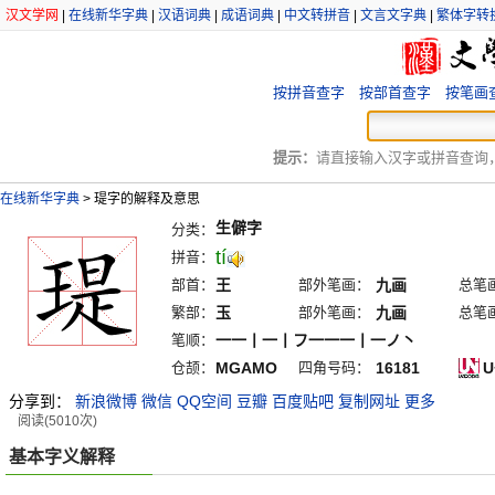
汉文学网
|
在线新华字典
|
汉语词典
|
成语词典
|
中文转拼音
|
文言文字典
|
繁体字转
按拼音查字
按部首查字
按笔画
提示：
请直接输入汉字或拼音查询，例
在线新华字典
>
瑅字的解释及意思
生僻字
分类：
tí
拼音：
部首：
王
部外笔画：
九画
总笔
繁部：
玉
部外笔画：
九画
总笔
笔顺：
一一丨一丨フ一一一丨一ノ丶
仓颉：
MGAMO
四角号码：
16181
U
分享到：
新浪微博
微信
QQ空间
豆瓣
百度贴吧
复制网址
更多
阅读(5010次)
基本字义解释