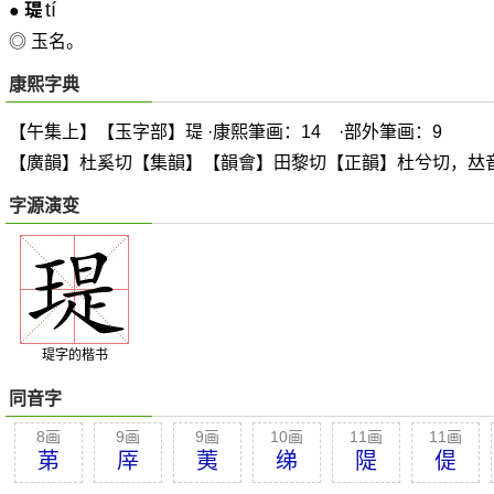
tí
●
瑅
◎ 玉名。
康熙字典
【午集上】【玉字部】瑅 ·康熙筆画：14 ·部外筆画：9
【廣韻】杜奚切【集韻】【韻會】田黎切【正韻】杜兮切，
𠀤
字源演变
瑅字的楷书
同音字
8画
9画
9画
10画
11画
11画
苐
厗
荑
绨
隄
偍