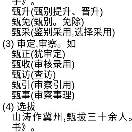
子》。
甄升(甄别提升、晋升)
甄免(甄别。免除)
甄采(鉴别采用,选择采用)
(3) 审定,审察。如
甄正(犹审定)
甄收(审核录用)
甄访(查访)
甄引(审察引用)
甄事(审察事理)
(4) 选拔
山涛作冀州,甄拔三十余人
书》。