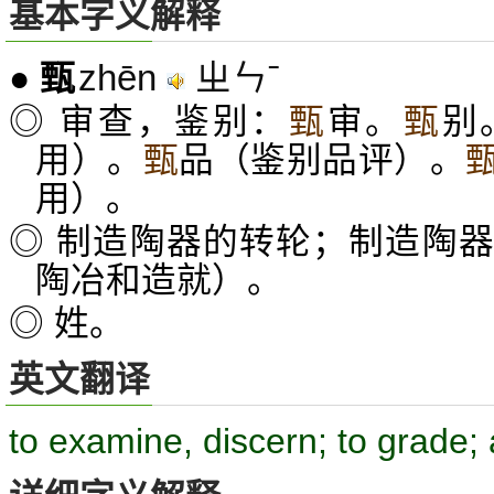
基本字义解释
zhēn
ㄓㄣˉ
●
甄
◎ 审查，鉴别：
甄
审。
甄
别
用）。
甄
品（鉴别品评）。
用）。
◎ 制造陶器的转轮；制造陶
陶冶和造就）。
◎ 姓。
英文翻译
to examine, discern; to grade