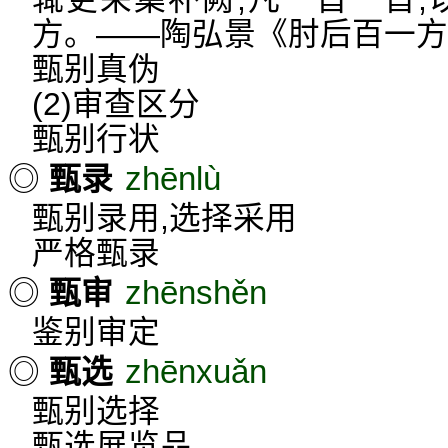
方。——陶弘景《肘后百一方
甄别真伪
(2)审查区分
甄别行状
zhēnlù
◎
甄录
甄别录用,选择采用
严格甄录
zhēnshěn
◎
甄审
鉴别审定
zhēnxuǎn
◎
甄选
甄别选择
甄选展览品