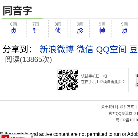
同音字
6画
7画
8画
9画
9画
9画
贞
针
侦
胗
帧
浈
分享到：
新浪微博
微信
QQ空间
豆
阅读(13865次)
试试手机扫一扫
在你手机上继续浏览此页面
|
|
关于我们
联系方式
官方QQ交流群:
2
粤ICP备1010
Either scripts and active content are not permitted to run or Adob