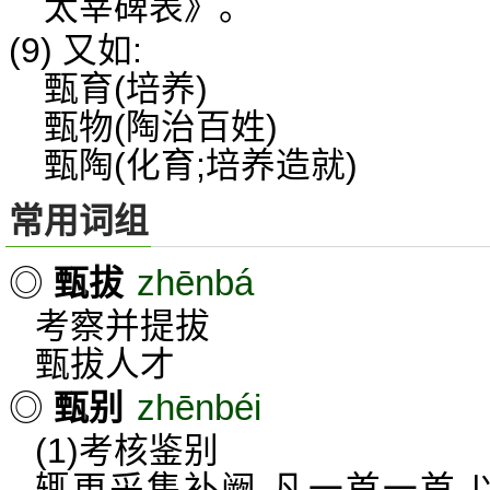
太宰碑表》。
(9) 又如:
甄育(培养)
甄物(陶治百姓)
甄陶(化育;培养造就)
常用词组
zhēnbá
◎
甄拔
考察并提拔
甄拔人才
zhēnbéi
◎
甄别
(1)考核鉴别
辄更采集补阙,凡一首一首,