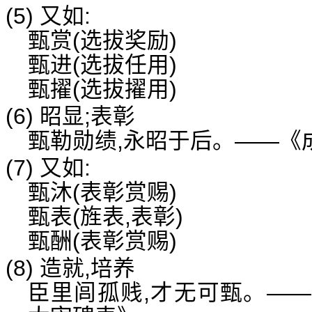
(5) 又如:
甄赏(选拔奖励)
甄进(选拔任用)
甄擢(选拔擢用)
(6) 昭显;表彰
甄勒勋绩,永昭于后。——《
(7) 又如:
甄沐(表彰赏赐)
甄表(旌表,表彰)
甄酬(表彰赏赐)
(8) 造就,培养
臣里闾孤贱,才无可甄。—