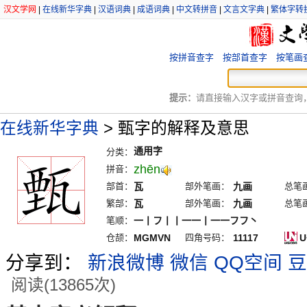
汉文学网
|
在线新华字典
|
汉语词典
|
成语词典
|
中文转拼音
|
文言文字典
|
繁体字转
按拼音查字
按部首查字
按笔画
提示：
请直接输入汉字或拼音查询，例
在线新华字典
>
甄字的解释及意思
通用字
分类：
zhēn
拼音：
部首：
瓦
部外笔画：
九画
总笔
繁部：
瓦
部外笔画：
九画
总笔
笔顺：
一丨フ丨丨一一丨一一フフ丶
仓颉：
MGMVN
四角号码：
11117
U
分享到：
新浪微博
微信
QQ空间
豆
阅读(13865次)