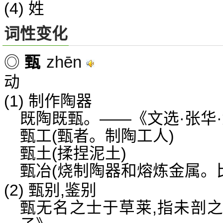
(4) 姓
词性变化
zhēn
◎
甄
动
(1) 制作陶器
既陶既甄。——《文选·张华
甄工(甄者。制陶工人)
甄土(揉捏泥土)
甄冶(烧制陶器和熔炼金属。
(2) 甄别,鉴别
甄无名之士于草莱,指未剖