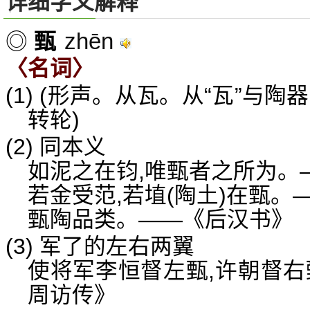
详细字义解释
zhēn
◎
甄
〈名词〉
(1) (形声。从瓦。从“瓦”与
转轮)
(2) 同本义
如泥之在钧,唯甄者之所为。
若金受范,若埴(陶土)在甄。
甄陶品类。——《后汉书》
(3) 军了的左右两翼
使将军李恒督左甄,许朝督右
周访传》