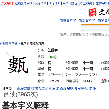
汉文学网
|
在线新华字典
|
汉语词典
|
成语词典
|
中文转拼音
|
文言文字典
|
繁体字转
按拼音查字
按部首查字
按笔画
提示：
请直接输入汉字或拼音查询，例
在线新华字典
>
甊字的解释及意思
生僻字
分类：
lŏu
拼音：
部首：
瓦
部外笔画：
十一画
总笔
繁部：
瓦
部外笔画：
十一画
总笔
笔顺：
丨フ一一丨フ一丨フノ一一フフ丶
仓颉：
LVMVN
四角号码：
51417
U
分享到：
新浪微博
微信
QQ空间
豆瓣
百度贴吧
复制网址
更多
阅读(3965次)
基本字义解释