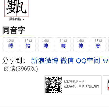
甊字的楷书
同音字
12画
12画
14画
14画
14画
15画
嵝
搂
塿
嶁
摟
篓
分享到：
新浪微博
微信
QQ空间
豆
阅读(3965次)
试试手机扫一扫
在你手机上继续浏览此页面