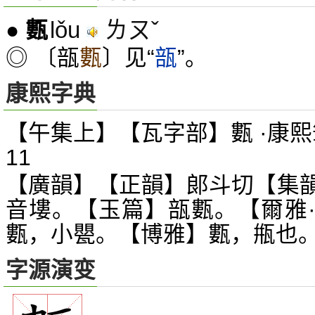
lǒu
ㄌㄡˇ
●
甊
◎ 〔瓿
甊
〕见“
瓿
”。
康熙字典
【午集上】【瓦字部】甊 ·康熙
11
【廣韻】【正韻】郞斗切【集
音塿。【玉篇】瓿甊。【爾雅
甊，小甖。【博雅】甊，甁也
字源演变