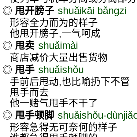
shuǎikāi bǎngzi
◎
甩开膀子
形容全力而为的样子
他甩开膀子,一气呵成
shuǎimài
◎
甩卖
商店减价大量出售货物
shuǎishǒu
◎
甩手
手前后甩动,也比喻扔下不管
甩手而去
他一赌气甩手不干了
shuǎishǒu-dùnjiǎ
◎
甩手顿脚
形容急得无可奈何的样子