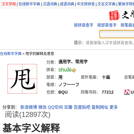
汉文学网
|
在线新华字典
|
汉语词典
|
成语词典
|
中文转拼音
|
文言文字典
|
繁体字转
按拼音查字
按部首查字
按笔画
提示：
请直接输入汉字或拼音查询，例
在线新华字典
>
甩字的解释及意思
通用字、常用字
分类：
shuăi
拼音：
部首：
用
部外笔画：
十画
总笔
笔顺：
ノフ一一フ
仓颉：
BQU
四角号码：
77212
U
分享到：
新浪微博
微信
QQ空间
豆瓣
百度贴吧
复制网址
更多
阅读(12897次)
基本字义解释