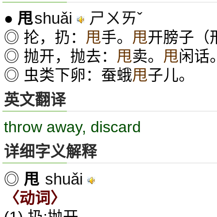
shuǎi
ㄕㄨㄞˇ
●
甩
◎ 抡，扔：
甩
手。
甩
开膀子（
◎ 抛开，抛去：
甩
卖。
甩
闲话
◎ 虫类下卵：蚕蛾
甩
子儿。
英文翻译
throw away, discard
详细字义解释
shuǎi
◎
甩
〈动词〉