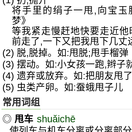
(1) 扔;抛开
将手里的绢子一甩,向宝玉
梦》
等我紧走慢赶地快要走近他
前走了,一下又把我甩下几丈
(2) 脱,脱掉。如:甩脱;甩手榴弹
(3) 摆动。如:小女孩一跑,辫
(4) 遗弃或放弃。如:把朋友甩
(5) 虫类产卵。如:蚕蛾甩子儿
常用词组
shuǎichē
◎
甩车
使列车与机车分离或分离部分