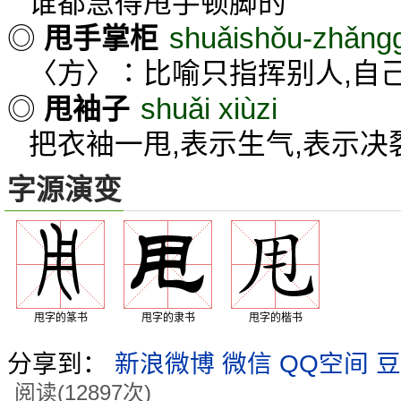
谁都急得甩手顿脚的
shuǎishǒu-zhǎng
◎
甩手掌柜
〈方〉∶比喻只指挥别人,自
shuǎi xiùzi
◎
甩袖子
把衣袖一甩,表示生气,表示决裂
字源演变
甩字的篆书
甩字的隶书
甩字的楷书
分享到：
新浪微博
微信
QQ空间
豆
阅读(12897次)