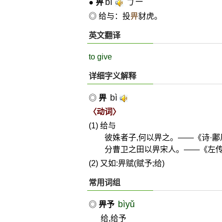
bì
ㄅㄧˋ
●
畀
◎ 给与：投
畀
豺虎。
英文翻译
to give
详细字义解释
bì
◎
畀
〈动词〉
(1) 给与
彼姝者子,何以畀之。——《诗·鄘
分曹卫之田以畀宋人。——《左传
(2) 又如:畀赋(赋予;给)
常用词组
bìyǔ
◎
畀予
给,给予