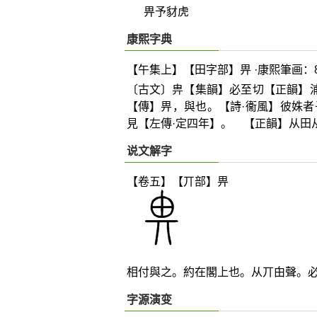
畀予豺虎
康熙字典
【午集上】【田字部】畀 ·康熙筆画：
〔古文〕畁【集韻】必至切【正韻】
【傳】畀，與也。【詩·衞風】彼姝
見【左傳·定四年】。 【正韻】从田
说文解字
【卷五】【丌部】
畀
相付與之。約在閣上也。从丌甶聲。
字源演变