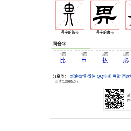
畀字的篆书
畀字的隶书
同音字
4画
4画
5画
5画
比
币
払
必
分享到：
新浪微博
微信
QQ空间
豆瓣
百度
阅读(13995次)
试
在