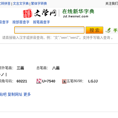
文转拼音
|
文言文字典
|
繁体字转换
关注我们
音查字
按部首查字
按笔画查字
：
请直接输入汉字或拼音查询，例：“文”;“
wen
”;“
wen2
”。支持手写输入查询 。
部外笔画：
三画
总笔画：
八画
一ノ丨
四角号码：
60221
U+7540
五笔86/98：
LGJJ
贴吧
复制网址
更多