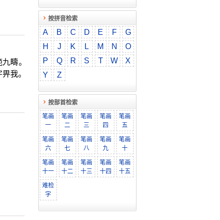
按拼音检索
A
B
C
D
E
F
G
H
J
K
L
M
N
O
P
Q
R
S
T
W
X
範九疇。
字畀我。
Y
Z
按部首检索
笔画
笔画
笔画
笔画
笔画
一
二
三
四
五
笔画
笔画
笔画
笔画
笔画
六
七
八
九
十
笔画
笔画
笔画
笔画
笔画
十一
十二
十三
十四
十五
难检
字