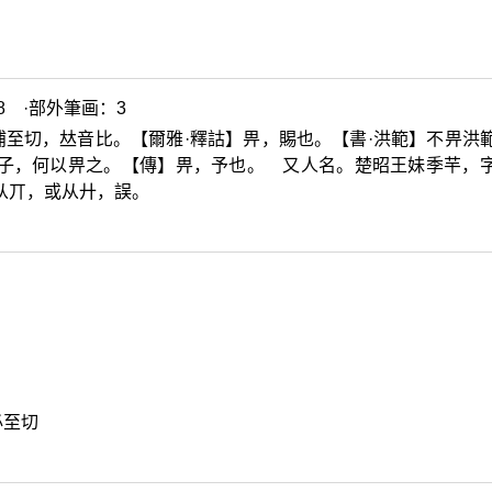
8 ·部外筆画：3
浦至切，
𠀤
音比。【爾雅·釋詁】畀，賜也。【書·洪範】不畀洪
者子，何以畀之。【傳】畀，予也。 又人名。楚昭王妹季芉，
从丌，或从廾，誤。
必至切