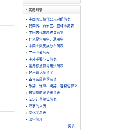
实用附录
中国历史朝代公元对照简表
我国省、自治区、直辖市简表
中国古代亲属称谓总览
什么是常用字、通用字
中国少数民族分布简表
二十四节气表
中外重要节日简表
常用标点符号用法简表
轻松识记多音字
古今亲属称谓杂谈
敬​辞​、​谦​辞​、​婉​辞​、​客​套​语​释​义
最完整的汉语拼音表
法定计量单位简表
汉字的来历
简化字总表
汉字简介
更多...