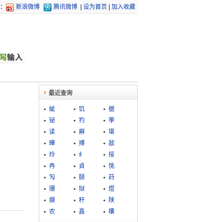
：
新浪微博
腾讯微博
|
设为首页
|
加入收藏
最近查询
紪
饥
据
铋
犳
荸
读
厤
堪
皣
搏
敌
炩
纟
挼
冉
貞
恌
勼
颐
荮
珊
狱
煜
擷
秆
陕
农
嚞
囔