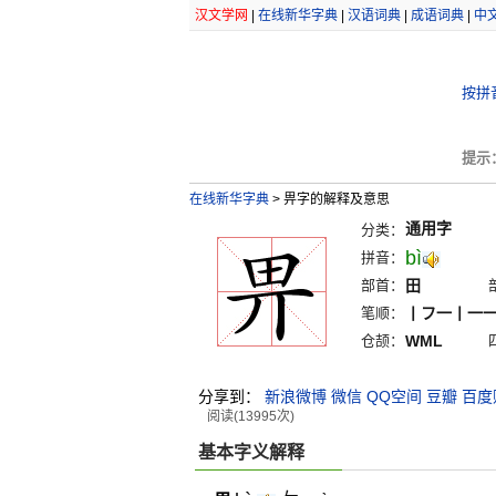
汉文学网
|
在线新华字典
|
汉语词典
|
成语词典
|
中
按拼
提示
在线新华字典
>
畀字的解释及意思
通用字
分类：
bì
拼音：
部首：
田
笔顺：
丨フ一丨一
仓颉：
WML
分享到：
新浪微博
微信
QQ空间
豆瓣
百度
阅读(13995次)
基本字义解释