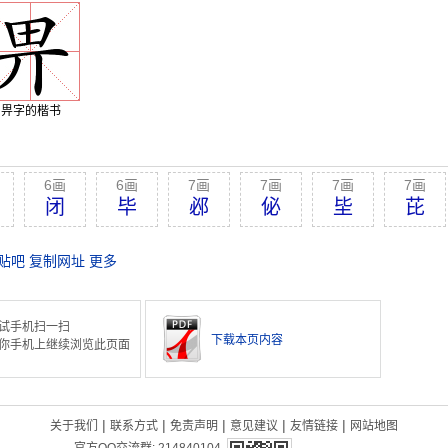
畀字的楷书
6画
6画
7画
7画
7画
7画
闭
毕
邲
佖
坒
芘
贴吧
复制网址
更多
试手机扫一扫
下载本页内容
你手机上继续浏览此页面
|
|
|
|
|
关于我们
联系方式
免责声明
意见建议
友情链接
网站地图