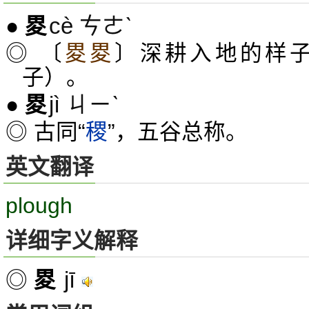
cè ㄘㄜˋ
●
畟
◎ 〔
畟畟
〕深耕入地的样
子）。
jì ㄐㄧˋ
●
畟
◎ 古同“
稷
”，五谷总称。
英文翻译
plough
详细字义解释
jī
◎
畟