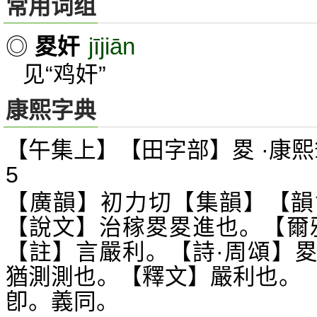
常用词组
jījiān
◎
畟奸
见“鸡奸”
康熙字典
【午集上】【田字部】畟 ·康熙
5
【廣韻】初力切【集韻】【韻
【說文】治稼畟畟進也。【爾
【註】言嚴利。【詩·周頌】
猶測測也。【釋文】嚴利也。
卽。義同。