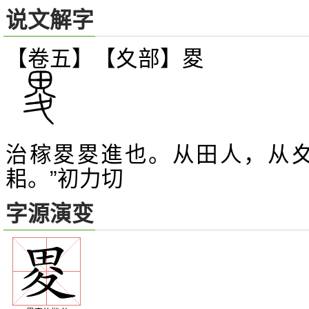
说文解字
【卷五】【夊部】
畟
治稼畟畟進也。从田人，从夊
耜。”初力切
字源演变