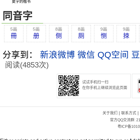
畟字的楷书
同音字
5画
5画
8画
8画
9画
9画
冊
册
侧
厕
恻
拺
分享到：
新浪微博
微信
QQ空间
豆
阅读(4853次)
试试手机扫一扫
在你手机上继续浏览此页面
|
|
关于我们
联系方式
官方QQ交流群:
2
粤ICP备1010