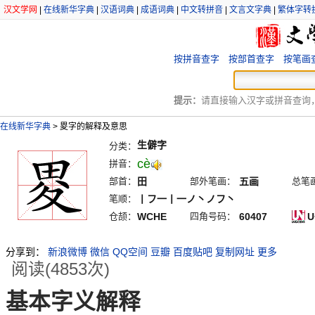
汉文学网
|
在线新华字典
|
汉语词典
|
成语词典
|
中文转拼音
|
文言文字典
|
繁体字转
按拼音查字
按部首查字
按笔画
提示：
请直接输入汉字或拼音查询，例
在线新华字典
>
畟字的解释及意思
生僻字
分类：
cè
拼音：
部首：
田
部外笔画：
五画
总笔
笔顺：
丨フ一丨一ノ丶ノフ丶
仓颉：
WCHE
四角号码：
60407
U
分享到：
新浪微博
微信
QQ空间
豆瓣
百度贴吧
复制网址
更多
阅读(4853次)
基本字义解释