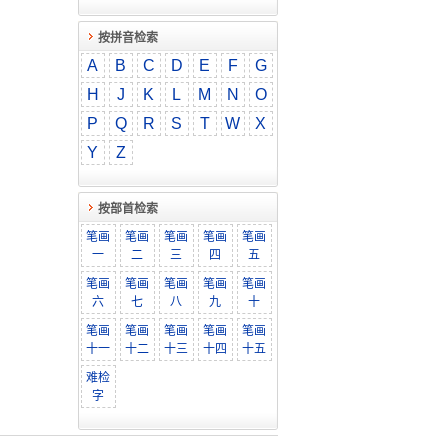
按拼音检索
A
B
C
D
E
F
G
H
J
K
L
M
N
O
P
Q
R
S
T
W
X
Y
Z
按部首检索
笔画
笔画
笔画
笔画
笔画
一
二
三
四
五
笔画
笔画
笔画
笔画
笔画
六
七
八
九
十
笔画
笔画
笔画
笔画
笔画
十一
十二
十三
十四
十五
难检
字