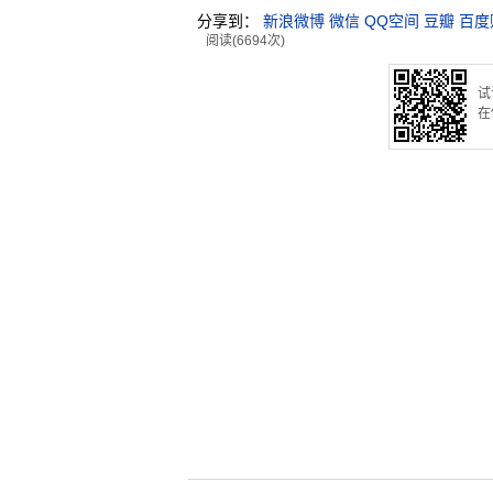
分享到：
新浪微博
微信
QQ空间
豆瓣
百度
阅读(6694次)
试
在