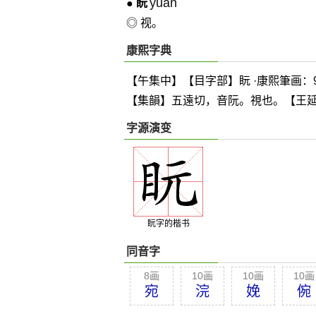
yuǎn
●
盶
◎ 视。
康熙字典
【午集中】【目字部】盶 ·康熙筆画：
【集韻】五遠切，音阮。視也。【王延
字源演变
盶字的楷书
同音字
8画
10画
10画
10画
宛
浣
娩
倇