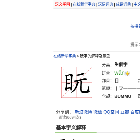
汉文学网
|
在线新华字典
|
汉语词典
|
成语词典
|
中
按拼
提示
在线新华字典
>
盶字的解释及意思
生僻字
分类：
wăn
拼音：
部首：
目
笔顺：
丨フ一一一
仓颉：
BUMMU
分享到：
新浪微博
微信
QQ空间
豆瓣
百度
阅读(6694次)
基本字义解释