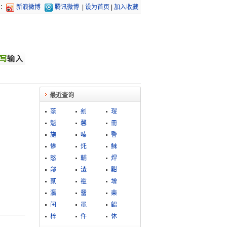
：
新浪微博
腾讯微博
|
设为首页
|
加入收藏
最近查询
蒤
剜
琝
魁
馨
冊
施
嗪
警
慘
灹
鯠
憗
輔
焊
鄃
潹
黚
贰
褴
增
瀛
羀
棐
闰
黽
鳁
梓
仵
休