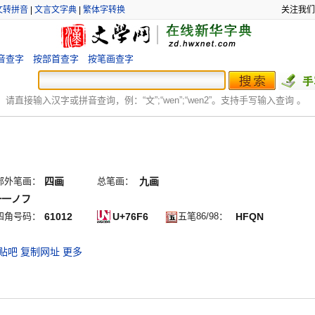
文转拼音
|
文言文字典
|
繁体字转换
关注我们
音查字
按部首查字
按笔画查字
：
请直接输入汉字或拼音查询，例：“文”;“
wen
”;“
wen2
”。支持手写输入查询 。
部外笔画：
四画
总笔画：
九画
一一ノフ
四角号码：
61012
U+76F6
五笔86/98：
HFQN
贴吧
复制网址
更多