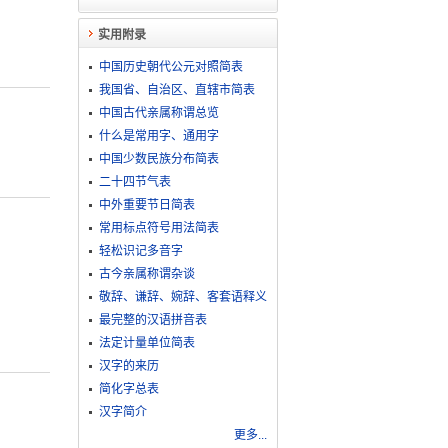
实用附录
中国历史朝代公元对照简表
我国省、自治区、直辖市简表
中国古代亲属称谓总览
什么是常用字、通用字
中国少数民族分布简表
二十四节气表
中外重要节日简表
常用标点符号用法简表
轻松识记多音字
古今亲属称谓杂谈
敬​辞​、​谦​辞​、​婉​辞​、​客​套​语​释​义
最完整的汉语拼音表
法定计量单位简表
汉字的来历
简化字总表
汉字简介
更多...